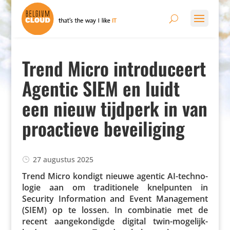
Trend Micro introduceert
Agentic SIEM en luidt
een nieuw tijdperk in van
proactieve beveiliging
27 augustus 2025
Trend Micro kondigt nieuwe agentic AI-tech­no­
logie aan om tradi­ti­o­nele knel­punten in
Security Infor­ma­tion and Event Mana­ge­ment
(SIEM) op te lossen. In combi­natie met de
recent aange­kon­digde digital twin-moge­lijk­