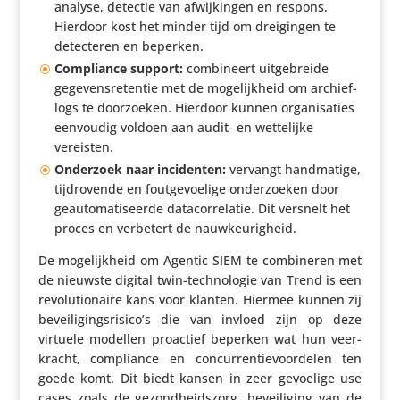
analyse, detectie van afwij­kingen en respons.
Hierdoor kost het minder tijd om drei­gingen te
detec­teren en beperken.
Compli­ance support:
combi­neert uitge­breide
gege­vens­re­tentie met de moge­lijk­heid om archief­
logs te door­zoeken. Hierdoor kunnen orga­ni­sa­ties
eenvoudig voldoen aan audit- en wette­lijke
vereisten.
Onderzoek naar inci­denten:
vervangt hand­ma­tige,
tijd­ro­vende en fout­ge­voe­lige onder­zoeken door
geau­to­ma­ti­seerde data­cor­re­latie. Dit versnelt het
proces en verbetert de nauwkeurigheid.
De moge­lijk­heid om Agentic SIEM te combi­neren met
de nieuwste digital twin-tech­no­logie van Trend is een
revo­lu­ti­o­naire kans voor klanten. Hiermee kunnen zij
beveiligingsrisico’s die van invloed zijn op deze
virtuele modellen proactief beperken wat hun veer­
kracht, compli­ance en concur­ren­tie­voor­delen ten
goede komt. Dit biedt kansen in zeer gevoelige use
cases zoals de gezond­heids­zorg, bevei­li­ging van de