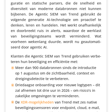
gu­ratie en statische parsers, die de snelheid en
diver­si­teit van moderne data­bronnen niet kunnen
bijbenen. De Agentic SIEM van Trend gebruikt de
volgende generatie AI-tech­no­logie om proactief te
denken, leren en handelen. Het werkt onaf­han­ke­lijk
en door­breekt ruis in alerts, waardoor de werklast
van bevei­li­gings­teams wordt vermin­derd. Wat
voorheen wekenlang duurde, wordt nu geau­to­ma­ti­
seerd door agentic AI.
Klanten die Agentic SIEM van Trend gebruiken verbe­
teren hun bevei­li­ging en effi­ci­ëntie met:
Meer dan 900 data­bronnen sinds de intro­ductie
op 1 augustus om de zicht­baar­heid, context en
drei­gings­de­tectie te verbeteren.
Drie­daagse onboar­ding voor nieuwe logtypen – dit
zal afnemen tot drie uur in 2026 – om risico’s in
zakelijke omge­vingen te verminderen.
De
XDR-moge­lijk­heden
van Trend met zes native
bevei­li­gings­sen­soren voor endpoint, cloud, e‑mail,