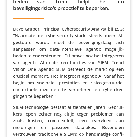
heden van Trend helpt het om
beveiligingsrisico’s proactief te beperken.
Dave Gruber, Principal Cyber­se­cu­rity Analyst bij ESG:
“Naarmate de cyber­se­cu­rity-stack steeds meer AI-
gestuurd wordt, moet de bevei­li­gings­laag zich
aanpassen om data-inten­sieve agentic moge­lijk­
heden te onder­steunen. Dit omvat ook het inte­greren
van agentic AI in de kern­func­ties van SIEM. Trend
Vision One Agentic SIEM betreedt de markt op een
cruciaal moment. Het inte­greert agentic AI vanaf het
begin om snelheid, pres­ta­ties en risi­co­gestuurde,
contex­tuele inzichten te verbe­teren en cyber­drei­
gingen te beperken.”
SIEM-tech­no­logie bestaat al tien­tallen jaren. Gebrui­
kers lopen echter nog altijd tegen problemen aan
zoals kosten, complexi­teit, een overvloed aan
meldingen en passieve datalakes. Bovendien
vertrouwen tradi­ti­o­nele SIEM’s op hand­ma­tige confi­