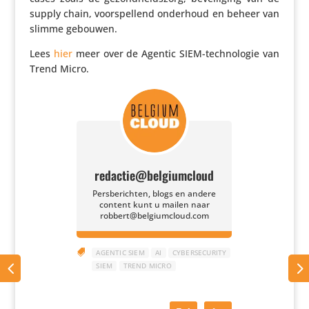
supply chain, voor­spel­lend onderhoud en beheer van
slimme gebouwen.
Lees
hier
meer over de Agentic SIEM-tech­no­logie van
Trend Micro.
redactie@belgiumcloud
Persberichten, blogs en andere
content kunt u mailen naar
robbert@belgiumcloud.com

AGENTIC SIEM
AI
CYBERSECURITY
SIEM
TREND MICRO