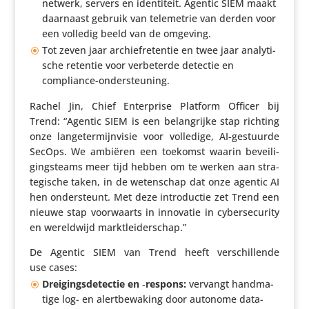
netwerk, servers en iden­ti­teit. Agentic SIEM maakt
daarnaast gebruik van tele­me­trie van derden voor
een volledig beeld van de omgeving.
Tot zeven jaar archief­re­tentie en twee jaar analy­ti­
sche retentie voor verbe­terde detectie en
compliance-ondersteuning.
Rachel Jin, Chief Enter­prise Platform Officer bij
Trend: “Agentic SIEM is een belang­rijke stap richting
onze lange­ter­mijn­visie voor volledige, AI-gestuurde
SecOps. We ambiëren een toekomst waarin bevei­li­
gings­teams meer tijd hebben om te werken aan stra­
te­gi­sche taken, in de weten­schap dat onze agentic AI
hen onder­steunt. Met deze intro­ductie zet Trend een
nieuwe stap voor­waarts in innovatie in cyber­se­cu­rity
en wereld­wijd marktleiderschap.”
De Agentic SIEM van Trend heeft verschil­lende
use cases:
Drei­gings­de­tectie en ‑respons:
vervangt hand­ma­
tige log- en alert­be­wa­king door autonome data-