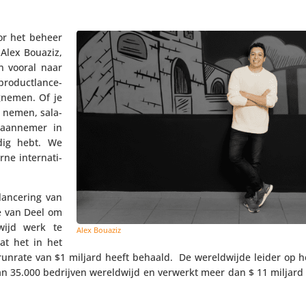
oor het beheer
t Alex Bouaziz,
n vooral naar
oduct­lan­ce­
gnemen. Of je
 nemen, sala­
en aannemer in
dig hebt. We
e inter­na­ti­
lancering van
ie van Deel om
wijd werk te
Alex Bouaziz
at het in het
­run­rate van $1 miljard heeft behaald. De wereld­wijde leider op 
dan 35.000 bedrijven wereld­wijd en verwerkt meer dan $ 11 miljard a