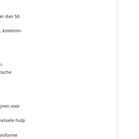
eer dan 50
, kosten­ni­
n.
i­sche
lijnen voor
ex­tuele hulp
 uniforme