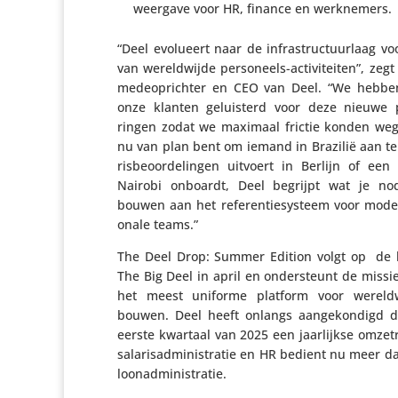
weergave voor HR, finance en werknemers.
“Deel evolueert naar de infra­struc­tuur­laag v
van wereld­wijde perso­neels-acti­vi­teiten”, zeg
mede­op­richter en CEO van Deel. “We hebbe
onze klanten geluis­terd voor deze nieuwe pr
ringen zodat we maximaal frictie konden we
nu van plan bent om iemand in Brazilië aan te
ris­be­oor­de­lingen uitvoert in Berlijn of e
Nairobi onboardt, Deel begrijpt wat je no
bouwen aan het refe­ren­tie­sys­teem voor modern
o­nale teams.”
The Deel Drop: Summer Edition volgt op de 
The Big Deel in april en onder­steunt de miss
het meest uniforme platform voor wereld­
bouwen. Deel heeft onlangs aange­kon­digd d
eerste kwartaal van 2025 een jaar­lijkse omzet
sala­ris­ad­mi­ni­stratie en HR bedient nu meer 
loonadministratie.