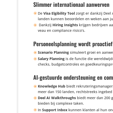
Slimmer internationaal aanwerven
De
Visa Elgi­bi­lity Tool
zorgt er dankzij Deel A
landen kunnen beoor­delen en weken aan ju
Dankzij
Hiring Insights
krijgen bedrijven aan
veau en compli­ance risico’s.
Personeelsplanning wordt proactief
Scenario Planning
simuleert groei en aanwer­
Salary Planning
is de functie die wereld­wijde
checks, budget­con­troles en goedkeuringsp
AI-gestuurde ondersteuning en com
Knowledge Hub
biedt rekru­te­rings­ma­na­g
meer dan 150 landen, recht­streeks ingebed 
Deel AI Walk­throughs
biedt meer dan 200 ge
bieden bij complexe taken.
In
Support Inbox
kunnen klanten al hun onde