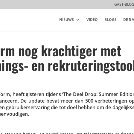
GAST-BLO
NIEUWS
VIDEO
BLOGS
DE 5
orm nog krachtiger met
nings- en rekruteringstoo
tform, heeft gisteren tijdens ‘The Deel Drop: Summer Editio
 gelan­ceerd. De update bevat meer dan 500 verbe­te­ringen 
 en gebrui­ker­s­er­va­ring die tot doel hebben om de dage­lijk
reenvoudigen.