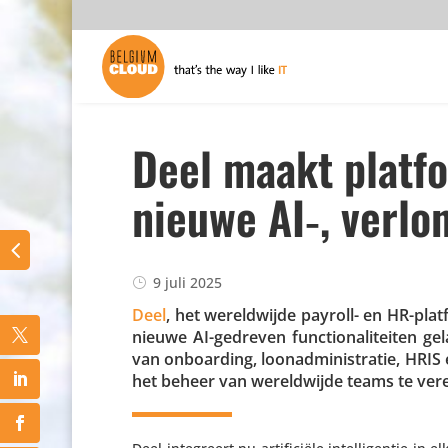
Deel maakt platf
nieuwe AI‑, verlo
9 juli 2025
Deel
, het wereld­wijde payroll- en HR-pla
nieuwe AI-gedreven func­ti­o­na­li­teiten
van onboar­ding, loon­ad­mi­ni­stratie, HRIS
het beheer van wereld­wijde teams te ve