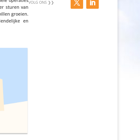
ciële operaties
eer sturen van
llen groeien.
en­de­lijke en