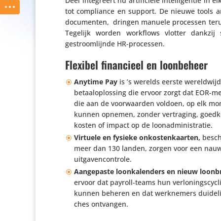
Deel inte­greert nu arti­fi­ciële intel­li­gentie i
tot compli­ance en support. De nieuwe tools a
docu­menten, dringen manuele processen terug 
Tegelijk worden workflows vlotter dankzij sel
gestroom­lijnde HR-processen.
Flexibel financieel en loonbeheer
Anytime Pay
is ’s werelds eerste wereld­wi
betaal­op­los­sing die ervoor zorgt dat EOR-m
die aan de voor­waarden voldoen, op elk mo
kunnen opnemen, zonder vertra­ging, goed­ke
kosten of impact op de loonadministratie.
Virtuele en fysieke onkos­ten­kaarten,
besch
meer dan 130 landen, zorgen voor een nauw­
uitgavencontrole.
Aange­paste loon­ka­len­ders en nieuw loon­b
ervoor dat payroll-teams hun verlo­nings­cyc
kunnen beheren en dat werk­ne­mers duide­lij
ches ontvangen.