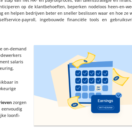
n elke stap van het HR- en payroll­proces, van talent­stra­tegie en finan­
nti­ci­peren op de klant­be­hoeften, beperken nodeloos heen-en-w
en helpen bedrijven beter en sneller beslissen waar en hoe ze wi
f­ser­vice-payroll, inge­bouwde finan­ciële tools en gebruiks­vri
jde on-demand
ede­wer­kers
ment salaris
u­ring,
ik­baar in
keu­rige
rieven
zorgen
li eenvoudig
ke loon­fi­