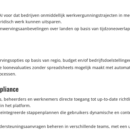
I voor dat bedrijven onmid­del­lijk werk­ver­gun­ningstra­jecten in m
ridisch werk kunnen uitsparen.
wer­vings­aan­be­ve­lingen over landen op basis van tijd­zo­ne­overlap
vings­op­ties op basis van regio, budget en/​of bedrijfsdoelstellinge
 loon­e­va­lu­a­ties zonder spread­sheets mogelijk maakt met auto­ma­t
rocessen.
pliance
ers, beheer­ders en werk­ne­mers directe toegang tot up-to-date richt­
in het platform.
ïn­te­greerde stap­pen­plannen die gebrui­kers dyna­mi­sche en cont
r­steu­nings­aan­vragen beheren in verschil­lende teams, met een