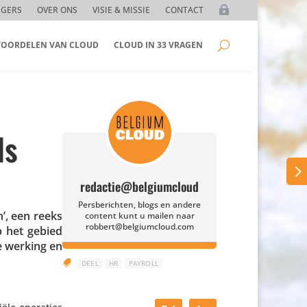
GGERS
OVER ONS
VISIE & MISSIE
CONTACT
 VOORDELEN VAN CLOUD
CLOUD IN 33 VRAGEN
ls
redactie@belgiumcloud
Persberichten, blogs en andere
n’, een reeks
content kunt u mailen naar
robbert@belgiumcloud.com
op het gebied
se werking en

DEEL
HR
PAYROLL