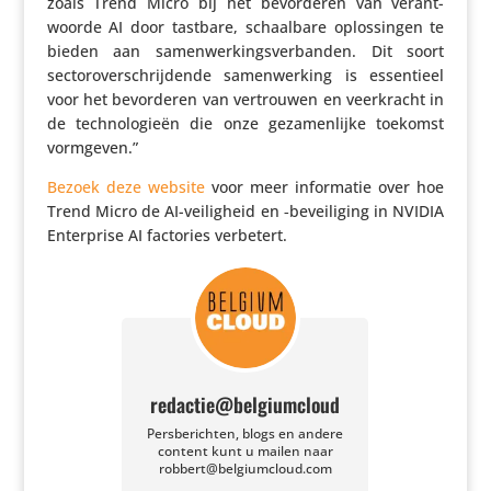
zoals Trend Micro bij het bevor­deren van verant­
woorde AI door tastbare, schaal­bare oplos­singen te
bieden aan samen­wer­kings­ver­banden. Dit soort
sector­over­schrij­dende samen­wer­king is essen­tieel
voor het bevor­deren van vertrouwen en veer­kracht in
de tech­no­lo­gieën die onze geza­men­lijke toekomst
vormgeven.”
Bezoek deze website
voor meer infor­matie over hoe
Trend Micro de AI-veilig­heid en ‑bevei­li­ging in NVIDIA
Enter­prise AI factories verbetert.
redactie@belgiumcloud
Persberichten, blogs en andere
content kunt u mailen naar
robbert@belgiumcloud.com