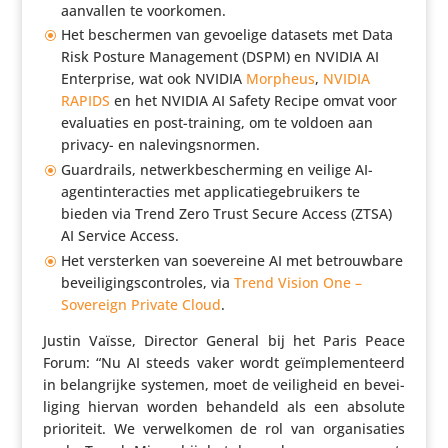
aanvallen te voorkomen.
Het beschermen van gevoelige datasets met Data
Risk Posture Mana­ge­ment (DSPM) en NVIDIA AI
Enter­prise, wat ook NVIDIA
Morpheus
,
NVIDIA
RAPIDS
en het NVIDIA AI Safety Recipe omvat voor
evalu­a­ties en post-training, om te voldoen aan
privacy- en nalevingsnormen.
Guard­rails, netwerk­be­scher­ming en veilige AI-
agen­tin­ter­ac­ties met appli­ca­tie­ge­brui­kers te
bieden via Trend Zero Trust Secure Access (ZTSA)
AI Service Access.
Het versterken van soeve­reine AI met betrouw­bare
bevei­li­gings­con­troles, via
Trend Vision One –
Sovereign Private Cloud
.
Justin Vaïsse, Director General bij het Paris Peace
Forum: “Nu AI steeds vaker wordt geïm­ple­men­teerd
in belang­rijke systemen, moet de veilig­heid en bevei­
li­ging hiervan worden behandeld als een absolute
prio­ri­teit. We verwel­komen de rol van orga­ni­sa­ties