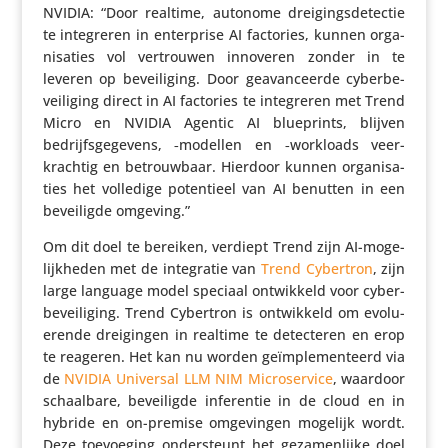
NVIDIA: “Door realtime, autonome drei­gings­de­tectie
te inte­greren in enter­prise AI factories, kunnen orga­
ni­sa­ties vol vertrouwen innoveren zonder in te
leveren op bevei­li­ging. Door geavan­ceerde cyber­be­
vei­li­ging direct in AI factories te inte­greren met Trend
Micro en NVIDIA Agentic AI blue­prints, blijven
bedrijfs­ge­ge­vens, ‑modellen en ‑workloads veer­
krachtig en betrouw­baar. Hierdoor kunnen orga­ni­sa­
ties het volledige poten­tieel van AI benutten in een
bevei­ligde omgeving.”
Om dit doel te bereiken, verdiept Trend zijn AI-moge­
lijk­heden met de inte­gratie van
Trend Cybertron
, zijn
large language model speciaal ontwik­keld voor cyber­
be­vei­li­ging. Trend Cybertron is ontwik­keld om evolu­
e­rende drei­gingen in realtime te detec­teren en erop
te reageren. Het kan nu worden geïm­ple­men­teerd via
de
NVIDIA Universal LLM NIM Micro­ser­vice
, waardoor
schaal­bare, bevei­ligde infe­rentie in de cloud en in
hybride en on-premise omge­vingen mogelijk wordt.
Deze toevoe­ging onder­steunt het geza­men­lijke doel