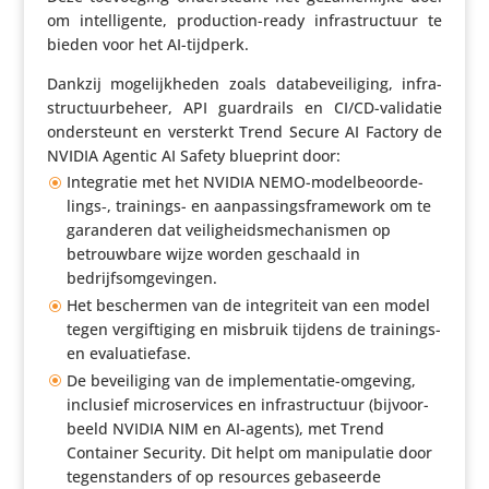
om intel­li­gente, produc­tion-ready infra­struc­tuur te
bieden voor het AI-tijdperk.
Dankzij moge­lijk­heden zoals data­be­vei­li­ging, infra­
struc­tuur­be­heer, API guard­rails en CI/CD-validatie
onder­steunt en versterkt Trend Secure AI Factory de
NVIDIA Agentic AI Safety blueprint door:
Inte­gratie met het NVIDIA NEMO-model­be­oor­de­
lings‑, trainings- en aanpas­sings­fra­me­work om te
garan­deren dat veilig­heids­me­cha­nismen op
betrouw­bare wijze worden geschaald in
bedrijfsomgevingen.
Het beschermen van de inte­gri­teit van een model
tegen vergif­ti­ging en misbruik tijdens de trainings-
en evaluatiefase.
De bevei­li­ging van de imple­men­tatie-omgeving,
inclusief micro­ser­vices en infra­struc­tuur (bijvoor­
beeld NVIDIA NIM en AI-agents), met Trend
Container Security. Dit helpt om mani­pu­latie door
tegen­stan­ders of op resources geba­seerde