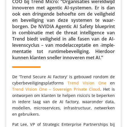
COO bij Trend Micro: “Orga­ni­sa­ties wereld­wijd
innoveren met agentic AI-systemen. Er is dan
ook een dringende behoefte om de veilig­heid
en bevei­li­ging van deze systemen te waar­
borgen. De NVIDIA Agentic AI Safety blueprint
in combi­natie met de threat intel­li­gence van
Trend biedt veilig­heid in alle fasen van de AI-
levens­cy­clus – van model­ac­cep­tatie en ‑imple­
men­tatie tot runti­me­be­vei­li­ging. Hierdoor
kunnen klanten sneller innoveren met AI.”
De ‘Trend Secure AI Factory’ is gebouwd rondom de
cyber­be­vei­li­gings­plat­forms
Trend Vision One
en
Trend Vision One – Sovereign Private Cloud
. Het is
ontworpen om klanten te helpen risico’s te beperken
in iedere laag van de AI factory, waaronder data,
modellen, micro­ser­vices, infra­struc­tuur, netwerken
en gebruikers.
Pat Lee, VP of Strategic Enter­prise Part­ner­ships bij