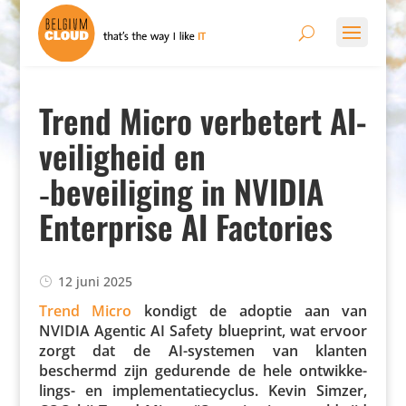
Trend Micro verbetert AI-
veiligheid en
‑beveiliging in NVIDIA
Enterprise AI Factories
12 juni 2025
Trend Micro
kondigt de adoptie aan van
NVIDIA Agentic AI Safety blueprint, wat ervoor
zorgt dat de AI-systemen van klanten
beschermd zijn gedurende de hele ontwik­ke­
lings- en imple­men­ta­tie­cy­clus. Kevin Simzer,