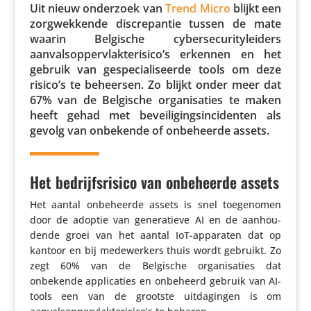
Uit nieuw onderzoek van
Trend Micro
blijkt een
zorg­wek­kende discre­pantie tussen de mate
waarin Belgische cyber­se­cu­ri­ty­lei­ders
aanvalsoppervlakterisico’s erkennen en het
gebruik van gespe­ci­a­li­seerde tools om deze
risico’s te beheersen. Zo blijkt onder meer dat
67% van de Belgische orga­ni­sa­ties te maken
heeft gehad met bevei­li­gings­in­ci­denten als
gevolg van onbekende of onbe­heerde assets.
Het bedrijfsrisico van onbeheerde assets
Het aantal onbe­heerde assets is snel toege­nomen
door de adoptie van gene­ra­tieve AI en de aanhou­
dende groei van het aantal IoT-apparaten dat op
kantoor en bij mede­wer­kers thuis wordt gebruikt. Zo
zegt 60% van de Belgische orga­ni­sa­ties dat
onbekende appli­ca­ties en onbeheerd gebruik van AI-
tools een van de grootste uitda­gingen is om