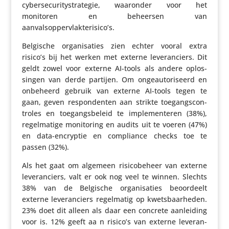
cyber­se­cu­ri­ty­s­tra­tegie, waaronder voor het
monitoren en beheersen van
aanvalsoppervlakterisico’s.
Belgische orga­ni­sa­ties zien echter vooral extra
risico’s bij het werken met externe leve­ran­ciers. Dit
geldt zowel voor externe AI-tools als andere oplos­
singen van derde partijen. Om onge­au­to­ri­seerd en
onbeheerd gebruik van externe AI-tools tegen te
gaan, geven respon­denten aan strikte toegangs­con­
troles en toegangs­be­leid te imple­men­teren (38%),
regel­ma­tige moni­to­ring en audits uit te voeren (47%)
en data-encryptie en compli­ance checks toe te
passen (32%).
Als het gaat om algemeen risi­co­be­heer van externe
leve­ran­ciers, valt er ook nog veel te winnen. Slechts
38% van de Belgische orga­ni­sa­ties beoor­deelt
externe leve­ran­ciers regel­matig op kwets­baar­heden.
23% doet dit alleen als daar een concrete aanlei­ding
voor is. 12% geeft aa n risico’s van externe leve­ran­