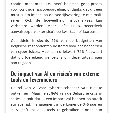
continu monitoren. 13% heeft helemaal geen proces
voor continue risi­co­be­oor­de­ling, ondanks dat dit een
must is om impact op de bedrijfs­voe­ring te mini­ma­li­
seren. Ook de hoeveel­heid risi­co­ana­lyses kan
verbeterd worden. Maar liefst 11 % beoor­deelt
aanvalsoppervlakterisico’s op kwartaal- of jaarbasis.
Gemiddeld is slechts 29% van de budgetten van
Belgische respon­denten bestemd voor het beheersen
van cyberrisico’s. Meer dan driekwart (81% ) beweert
dat dit toerei­kend genoeg is om deze uitda­gingen
aan te gaan.
De impact van AI en risico’s van externe
tools en leveranciers
De rol van AI voor cyber­ri­si­co­be­heer valt niet te
ontkennen. Maar liefst 86% van de Belgische orga­ni­
sa­ties gelooft dat AI een impact zal hebben op attack
surface risk mana­ge­ment in de komende 3–5 jaar en
71% geeft toe al AI-tools te gebruiken binnen hun