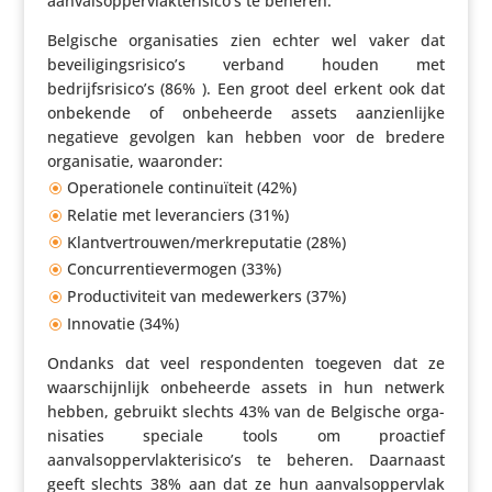
aanvalsoppervlakterisico’s te beheren.
Belgische orga­ni­sa­ties zien echter wel vaker dat
beveiligingsrisico’s verband houden met
bedrijfsrisico’s (86% ). Een groot deel erkent ook dat
onbekende of onbe­heerde assets aanzien­lijke
negatieve gevolgen kan hebben voor de bredere
orga­ni­satie, waaronder:
Opera­ti­o­nele conti­nu­ï­teit (42%)
Relatie met leve­ran­ciers (31%)
Klantvertrouwen/​merkreputatie (28%)
Concur­ren­tie­ver­mogen (33%)
Produc­ti­vi­teit van mede­wer­kers (37%)
Innovatie (34%)
Ondanks dat veel respon­denten toegeven dat ze
waar­schijn­lijk onbe­heerde assets in hun netwerk
hebben, gebruikt slechts 43% van de Belgische orga­
ni­sa­ties speciale tools om proactief
aanvalsoppervlakterisico’s te beheren. Daarnaast
geeft slechts 38% aan dat ze hun aanvals­op­per­vlak