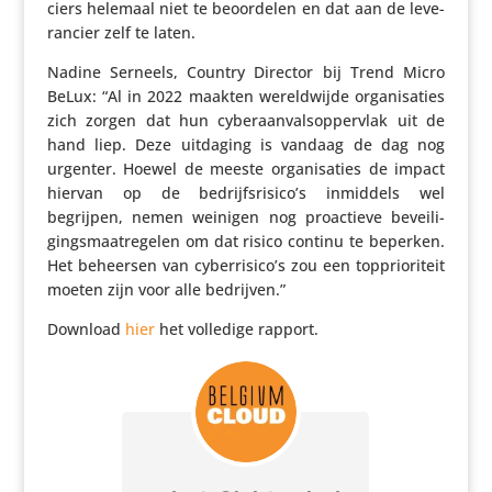
ciers helemaal niet te beoor­delen en dat aan de leve­
ran­cier zelf te laten.
Nadine Serneels, Country Director bij Trend Micro
BeLux: “Al in 2022 maakten wereld­wijde orga­ni­sa­ties
zich zorgen dat hun cyber­aan­vals­op­per­vlak uit de
hand liep. Deze uitdaging is vandaag de dag nog
urgenter. Hoewel de meeste orga­ni­sa­ties de impact
hiervan op de bedrijfsrisico’s inmiddels wel
begrijpen, nemen weinigen nog proac­tieve bevei­li­
gings­maat­re­gelen om dat risico continu te beperken.
Het beheersen van cyberrisico’s zou een toppri­o­ri­teit
moeten zijn voor alle bedrijven.”
Download
hier
het volledige rapport.