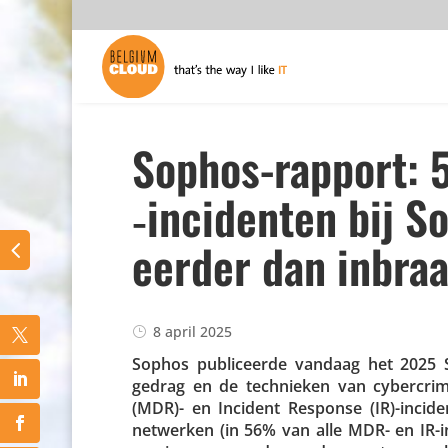
Sophos-rapport: 
‑incidenten bij S
eerder dan inbra
8 april 2025
Sophos publi­ceerde vandaag het 2025 S
gedrag en de tech­nieken van cyber­cr
(MDR)- en Incident Response (IR)-inciden
netwerken (in 56% van alle MDR- en IR-i