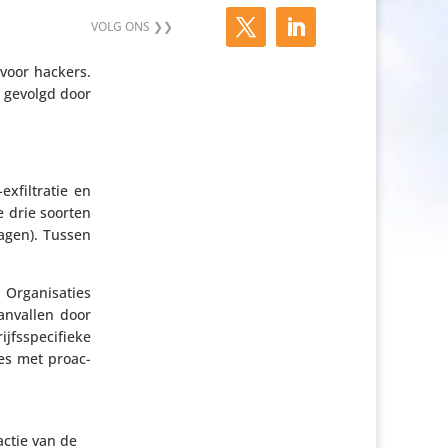
voor hackers.
, gevolgd door
fil­tratie en
e drie soorten
dagen). Tussen
Orga­ni­sa­ties
n­vallen door
fs­spe­ci­fieke
ies met proac­
actie van de