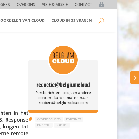
GGERS
OVER ONS
VISIE & MISSIE
CONTACT
 VOORDELEN VAN CLOUD
CLOUD IN 33 VRAGEN
redactie@belgiumcloud
Persberichten, blogs en andere
content kunt u mailen naar
robbert@belgiumcloud.com
hten in het
 & Response

CYBERSECURITY
FORTINET
RAPPORT
SOPHOS
 krijgen tot
terne remote