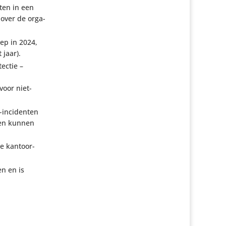
ten in een
 over de orga­
ep in 2024,
 jaar).
tectie –
voor niet-
-inci­denten
len kunnen
e kantoor­
en en is