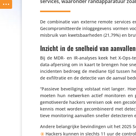
services, waaronder rand­ap­pa­ra­tuur zoal
De combi­natie van externe remote services e
Gecom­pro­mit­teerde inlog­ge­ge­vens vormen vo
misbruik van kwets­baar­heden (21,79%) en brut
Inzicht in de snelheid van aanvallen
Bij de MDR- en IR-analyses keek het X‑Ops-tea
data-afpersing om in kaart te brengen hoe snel
inci­denten bedroeg de mediane tijd tussen het
de exfil­tratie en de detectie van de aanval be
“Passieve bevei­li­ging volstaat niet langer. Hoe
moeten hun netwerken actief monitoren en pro
gemo­ti­veerde hackers vereisen ook een geco­ör­di
kennis moet worden gecom­bi­neerd met detecti
tieve moni­to­ring aanvallen sneller detec­tere
Andere belang­rijke bevin­dingen uit het 2025 
Hackers kunnen in slechts 11 uur de contro