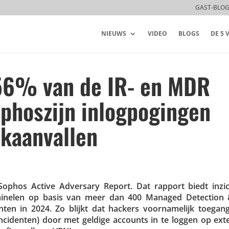
GAST-BLO
NIEUWS
VIDEO
BLOGS
DE 5
56% van de IR- en MDR
ophoszijn inlogpogingen
akaanvallen
ophos Active Adversary Report. Dat rapport biedt inzic
i­mi­nelen op basis van meer dan 400 Managed Detection
ten in 2024. Zo blijkt dat hackers voor­na­me­lijk toegang
nci­denten) door met geldige accounts in te loggen op ex