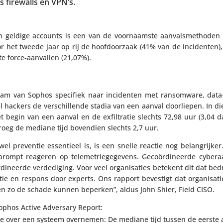
s firewalls en VPN’s.
n geldige accounts is een van de voor­naamste aanvals­methoden 
or het tweede jaar op rij de hoofd­oor­zaak (41% van de inci­denten)
e force-aanvallen (21,07%).
m van Sophos specifiek naar inci­denten met ransom­ware, data-ex
 hackers de verschil­lende stadia van een aanval door­liepen. In di
 begin van een aanval en de exfil­tratie slechts 72,98 uur (3,04 
droeg de mediane tijd bovendien slechts 2,7 uur.
wel preventie essen­tieel is, is een snelle reactie nog belang­rijker. 
mpt reageren op telemetrie­gegevens. Geco­ör­di­neerde cyber­aa
­neerde verde­di­ging. Voor veel orga­ni­sa­ties betekent dit dat bedrij
e en respons door experts. Ons rapport bevestigt dat orga­ni­sa­t
n en zo de schade kunnen beperken”, aldus John Shier, Field CISO.
Sophos Active Adversary Report:
le over een systeem overnemen: De mediane tijd tussen de eerste 