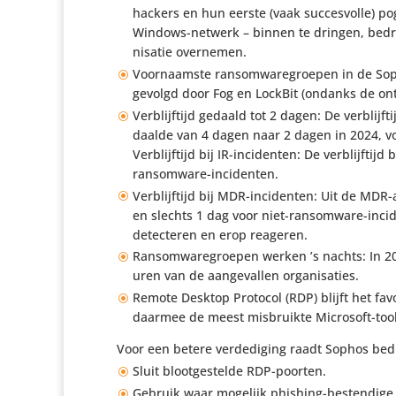
hackers en hun eerste (vaak succes­volle) po
Windows-netwerk – binnen te dringen, bedroe
ni­satie overnemen.
Voor­naamste ransom­wa­re­groepen in de Sop
gevolgd door Fog en LockBit (ondanks de ontman
Verblijf­tijd gedaald tot 2 dagen: De verblij
daalde van 4 dagen naar 2 dagen in 2024, vo
Verblijf­tijd bij IR-inci­denten: De verblijf­
ransomware-incidenten.
Verblijf­tijd bij MDR-inci­denten: Uit de MDR
en slechts 1 dag voor niet-ransom­ware-inc
detec­teren en erop reageren.
Ransom­wa­re­groepen werken ’s nachts: In 
uren van de aange­vallen organisaties.
Remote Desktop Protocol (RDP) blijft het fa
daarmee de meest misbruikte Microsoft-tool
Voor een betere verde­di­ging raadt Sophos bed
Sluit bloot­ge­stelde RDP-poorten.
Gebruik waar mogelijk phishing-besten­dige mult