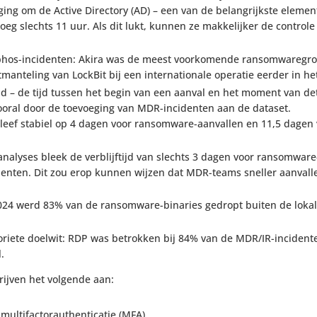
ging om de Active Directory (AD) – een van de belang­rijkste elemen
g slechts 11 uur. Als dit lukt, kunnen ze makke­lijker de controle
hos-inci­denten: Akira was de meest voor­ko­mende ransom­wa­re­gro
­te­ling van LockBit bij een inter­na­ti­o­nale operatie eerder in het
f­tijd – de tijd tussen het begin van een aanval en het moment van de
oral door de toevoe­ging van MDR-inci­denten aan de dataset.
tijd bleef stabiel op 4 dagen voor ransom­ware-aanvallen en 11,5 dagen 
-analyses bleek de verblijf­tijd van slechts 3 dagen voor ransom­ware
i­denten. Dit zou erop kunnen wijzen dat MDR-teams sneller aanval
2024 werd 83% van de ransom­ware-binaries gedropt buiten de lokal
voriete doelwit: RDP was betrokken bij 84% van de MDR/IR-inci­dent
.
rijven het volgende aan:
i­fac­to­r­au­then­ti­catie (MFA).