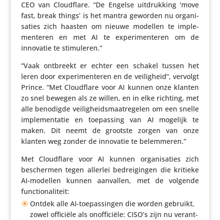
CEO van Cloud­flare. “De Engelse uitdruk­king ‘move
fast, break things’ is het mantra geworden nu orga­ni­
sa­ties zich haasten om nieuwe modellen te imple­
men­teren en met AI te expe­ri­men­teren om de
innovatie te stimuleren.”
“Vaak ontbreekt er echter een schakel tussen het
leren door expe­ri­men­teren en de veilig­heid”, vervolgt
Prince. “Met Cloud­flare voor AI kunnen onze klanten
zo snel bewegen als ze willen, en in elke richting, met
alle benodigde veilig­heids­maat­re­gelen om een snelle
imple­men­tatie en toepas­sing van AI mogelijk te
maken. Dit neemt de grootste zorgen van onze
klanten weg zonder de innovatie te belemmeren.”
Met Cloud­flare voor AI kunnen orga­ni­sa­ties zich
beschermen tegen allerlei bedrei­gingen die kritieke
AI-modellen kunnen aanvallen, met de volgende
functionaliteit:
Ontdek alle AI-toepas­singen die worden gebruikt,
zowel officiële als onof­fi­ciële: CISO’s zijn nu verant­