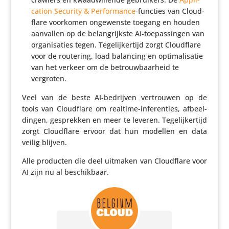
crawlers en kwaad­wil­lende gebrui­kers. De
Appli­
ca­tion Security & Perfor­mance
-functies van Cloud­
flare voorkomen onge­wenste toegang en houden
aanvallen op de belang­rijkste AI-toepas­singen van
orga­ni­sa­ties tegen. Tege­lij­ker­tijd zorgt Cloud­flare
voor de routering, load balancing en opti­ma­li­satie
van het verkeer om de betrouw­baar­heid te
vergroten.
Veel van de beste AI-bedrijven vertrouwen op de
tools van Cloud­flare om realtime-infe­ren­ties, afbeel­
dingen, gesprekken en meer te leveren. Tege­lij­ker­tijd
zorgt Cloud­flare ervoor dat hun modellen en data
veilig blijven.
Alle producten die deel uitmaken van Cloud­flare voor
AI zijn nu al beschikbaar.