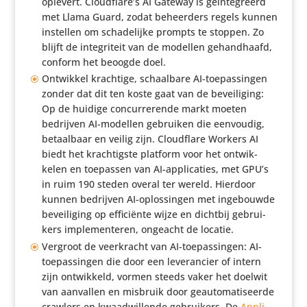
oplevert. Cloudflare’s AI Gateway is geïn­te­greerd
met Llama Guard, zodat beheer­ders regels kunnen
instellen om scha­de­lijke prompts te stoppen. Zo
blijft de inte­gri­teit van de modellen gehand­haafd,
conform het beoogde doel.
Ontwikkel krachtige, schaal­bare AI-toepas­singen
zonder dat dit ten koste gaat van de bevei­li­ging:
Op de huidige concur­re­rende markt moeten
bedrijven AI-modellen gebruiken die eenvoudig,
betaal­baar en veilig zijn. Cloud­flare Workers AI
biedt het krach­tigste platform voor het ontwik­
kelen en toepassen van AI-appli­ca­ties, met GPU’s
in ruim 190 steden overal ter wereld. Hierdoor
kunnen bedrijven AI-oplos­singen met inge­bouwde
bevei­li­ging op effi­ci­ënte wijze en dichtbij gebrui­
kers imple­men­teren, ongeacht de locatie.
Vergroot de veer­kracht van AI-toepas­singen: AI-
toepas­singen die door een leve­ran­cier of intern
zijn ontwik­keld, vormen steeds vaker het doelwit
van aanvallen en misbruik door geau­to­ma­ti­seerde