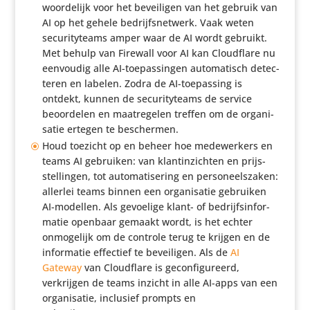
woor­de­lijk voor het bevei­ligen van het gebruik van
AI op het gehele bedrijfs­net­werk. Vaak weten
secu­ri­ty­teams amper waar de AI wordt gebruikt.
Met behulp van Firewall voor AI kan Cloud­flare nu
eenvoudig alle AI-toepas­singen auto­ma­tisch detec­
teren en labelen. Zodra de AI-toepas­sing is
ontdekt, kunnen de secu­ri­ty­teams de service
beoor­delen en maat­re­gelen treffen om de orga­ni­
satie ertegen te beschermen.
Houd toezicht op en beheer hoe mede­wer­kers en
teams AI gebruiken: van klan­tin­zichten en prijs­
stel­lingen, tot auto­ma­ti­se­ring en perso­neels­zaken:
allerlei teams binnen een orga­ni­satie gebruiken
AI-modellen. Als gevoelige klant- of bedrijfs­in­for­
matie openbaar gemaakt wordt, is het echter
onmo­ge­lijk om de controle terug te krijgen en de
infor­matie effectief te bevei­ligen. Als de
AI
Gateway
van Cloud­flare is gecon­fi­gu­reerd,
verkrijgen de teams inzicht in alle AI-apps van een
orga­ni­satie, inclusief prompts en