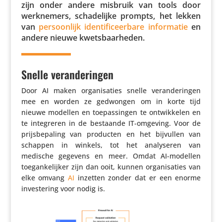
zijn onder andere misbruik van tools door
werk­ne­mers, scha­de­lijke prompts, het lekken
van
persoon­lijk iden­ti­fi­ceer­bare infor­matie
en
andere nieuwe kwetsbaarheden.
Snelle veranderingen
Door AI maken orga­ni­sa­ties snelle veran­de­ringen
mee en worden ze gedwongen om in korte tijd
nieuwe modellen en toepas­singen te ontwik­kelen en
te inte­greren in de bestaande IT-omgeving. Voor de
prijs­be­pa­ling van producten en het bijvullen van
schappen in winkels, tot het analy­seren van
medische gegevens en meer. Omdat AI-modellen
toegan­ke­lijker zijn dan ooit, kunnen orga­ni­sa­ties van
elke omvang
AI
inzetten zonder dat er een enorme
inves­te­ring voor nodig is.