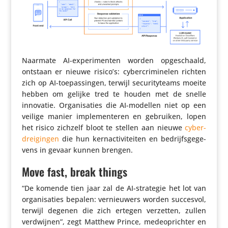
Naarmate AI-expe­ri­menten worden opge­schaald,
ontstaan er nieuwe risico’s: cyber­cri­mi­nelen richten
zich op AI-toepas­singen, terwijl secu­ri­ty­teams moeite
hebben om gelijke tred te houden met de snelle
innovatie. Orga­ni­sa­ties die AI-modellen niet op een
veilige manier imple­men­teren en gebruiken, lopen
het risico zichzelf bloot te stellen aan nieuwe
cyber­
drei­gingen
die hun kern­ac­ti­vi­teiten en bedrijfs­ge­ge­
vens in gevaar kunnen brengen.
Move fast, break things
“De komende tien jaar zal de AI-strategie het lot van
orga­ni­sa­ties bepalen: vernieu­wers worden succesvol,
terwijl degenen die zich ertegen verzetten, zullen
verdwijnen”, zegt Matthew Prince, mede­op­richter en