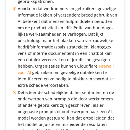
gebruikspatronen.
Voorkom dat werk­ne­mers en gebrui­kers gevoelige
infor­matie lekken of verzenden: breed gebruik van
AI betekent dat mensen hulp­mid­delen benutten
om de produc­ti­vi­teit en effi­ci­ëntie van hun dage­
lijkse werk­zaam­heden te verhogen. Dat lijkt
onschuldig, maar het plakken van vertrou­we­lijke
bedrijfs­in­for­matie (zoals stra­te­gieën, klant­ge­ge­
vens of interne docu­menten) in een chatbot kan
een datalek veroor­zaken of juri­di­sche gevolgen
hebben. Orga­ni­sa­ties kunnen Cloud­flare
Firewall
voor AI
gebruiken om gevoelige data­lekken te
iden­ti­fi­ceren en zo nodig te blokkeren voordat ze
extra schade veroorzaken.
Detecteer de scha­de­lijk­heid, het sentiment en de
onder­werpen van prompts die door werk­ne­mers
of andere gebrui­kers zijn geschreven: als er
ongepaste prompts of onder­werpen naar een AI-
model worden gestuurd, kan dat ertoe leiden dat
het model onjuiste en mislei­dende resul­taten