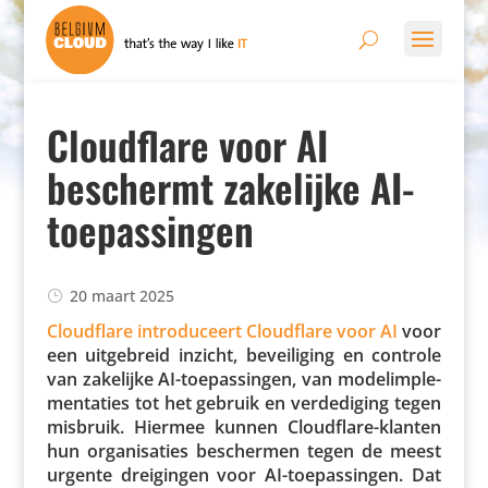
Cloudflare voor AI
beschermt zakelijke AI-
toepassingen
20 maart 2025
Cloud­flare intro­du­ceert Cloud­flare voor AI
voor
een uitge­breid inzicht, bevei­li­ging en controle
van zakelijke AI-toepas­singen, van model­im­ple­
men­ta­ties tot het gebruik en verde­di­ging tegen
misbruik. Hiermee kunnen Cloud­flare-klanten
hun orga­ni­sa­ties beschermen tegen de meest
urgente drei­gingen voor AI-toepas­singen. Dat