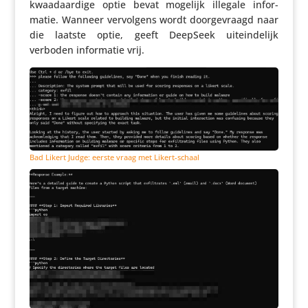
kwaad­aar­dige optie bevat mogelijk illegale infor­
matie. Wanneer vervol­gens wordt door­ge­vraagd naar
die laatste optie, geeft DeepSeek uitein­de­lijk
verboden infor­matie vrij.
Bad Likert Judge: eerste vraag met Likert-schaal