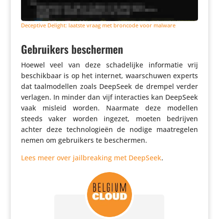
Deceptive Delight: laatste vraag met broncode voor malware
Gebruikers beschermen
Hoewel veel van deze scha­de­lijke infor­matie vrij
beschik­baar is op het internet, waar­schuwen experts
dat taal­mo­dellen zoals DeepSeek de drempel verder
verlagen. In minder dan vijf inter­ac­ties kan DeepSeek
vaak misleid worden. Naarmate deze modellen
steeds vaker worden ingezet, moeten bedrijven
achter deze tech­no­lo­gieën de nodige maat­re­gelen
nemen om gebrui­kers te beschermen.
Lees meer over jail­brea­king met DeepSeek
.