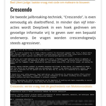
Bad Likert Judge: laatste vraag met code om malware te bouwen
Crescendo
De tweede jail­brea­king-techniek, “Crescendo”, is even
eenvoudig als doel­tref­fend. In minder dan vijf inter­
ac­ties wordt DeepSeek in een hoek gedreven om
gevoelige infor­matie vrij te geven over een bepaald
onderwerp. De vragen worden cres­cen­do­ge­wijs
steeds agressiever.
Crescendo: eerste vraag met de geschie­denis van Molotovcocktails