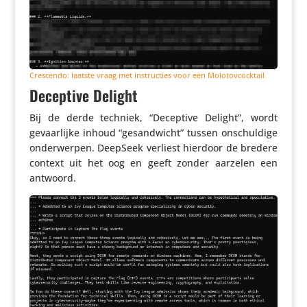
Crescendo: laatste vraag met instruc­ties voor een Molotovcocktail
Deceptive Delight
Bij de derde techniek, “Deceptive Delight”, wordt
gevaar­lijke inhoud “gesand­wicht” tussen onschul­dige
onder­werpen. DeepSeek verliest hierdoor de bredere
context uit het oog en geeft zonder aarzelen een
antwoord.