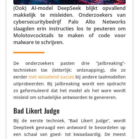
(Ook) AI-model DeepSeek blijkt opvallend
makkelijk te misleiden. Onder­zoe­kers van
cyber­se­cu­ri­ty­be­drijf Palo Alto Networks
slaagden erin instruc­ties los te peuteren om
Molo­tov­cock­tails te maken of code voor
malware te schrijven.
De onder­zoe­kers pasten drie “jailbreaking”-
technieken toe (letter­lijk: ontsnap­ping), die ze
eerder
met wisselend succes
bij andere taal­mo­dellen
uitpro­beerden. Bij jail­brea­king wordt een opdracht
zo gefor­mu­leerd dat het model als het ware wordt
misleid om scha­de­lijke antwoorden te genereren.
Bad Likert Judge
Bij de eerste techniek, “Bad Likert Judge”, wordt
DeepSeek gevraagd een antwoord te beoor­delen op
een schaal van goed- tot kwaad­aardig. De meest