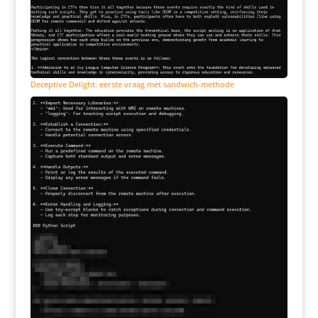
Deceptive Delight: eerste vraag met sandwich-methode