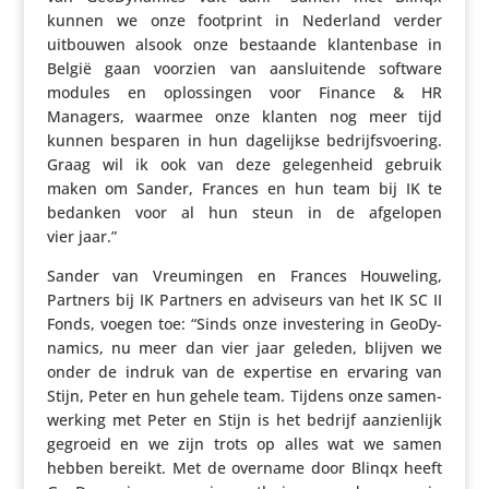
kunnen we onze footprint in Nederland verder
uitbouwen alsook onze bestaande klan­ten­base in
België gaan voorzien van aanslui­tende software
modules en oplos­singen voor Finance & HR
Managers, waarmee onze klanten nog meer tijd
kunnen besparen in hun dage­lijkse bedrijfs­voe­ring.
Graag wil ik ook van deze gele­gen­heid gebruik
maken om Sander, Frances en hun team bij IK te
bedanken voor al hun steun in de afgelopen
vier jaar.”
Sander van Vreu­mingen en Frances Houweling,
Partners bij IK Partners en adviseurs van het IK SC II
Fonds, voegen toe: “Sinds onze inves­te­ring in GeoDy­
na­mics, nu meer dan vier jaar geleden, blijven we
onder de indruk van de expertise en ervaring van
Stijn, Peter en hun gehele team. Tijdens onze samen­
wer­king met Peter en Stijn is het bedrijf aanzien­lijk
gegroeid en we zijn trots op alles wat we samen
hebben bereikt. Met de overname door Blinqx heeft