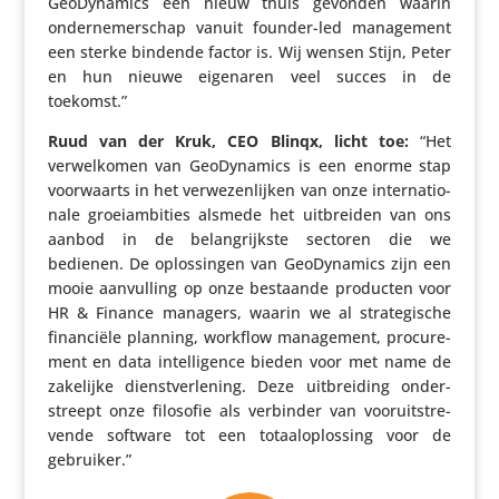
GeoDy­na­mics een nieuw thuis gevonden waarin
onder­ne­mer­schap vanuit founder-led mana­ge­ment
een sterke bindende factor is. Wij wensen Stijn, Peter
en hun nieuwe eigenaren veel succes in de
toekomst.”
Ruud van der Kruk, CEO Blinqx, licht toe:
“Het
verwel­komen van GeoDy­na­mics is een enorme stap
voor­waarts in het verwe­zen­lijken van onze inter­na­ti­o­
nale groei­am­bi­ties alsmede het uitbreiden van ons
aanbod in de belang­rijkste sectoren die we
bedienen. De oplos­singen van GeoDy­na­mics zijn een
mooie aanvul­ling op onze bestaande producten voor
HR & Finance managers, waarin we al stra­te­gi­sche
finan­ciële planning, workflow mana­ge­ment, procure­
ment en data intel­li­gence bieden voor met name de
zakelijke dienst­ver­le­ning. Deze uitbrei­ding onder­
streept onze filosofie als verbinder van voor­uit­stre­
vende software tot een totaal­op­los­sing voor de
gebruiker.”