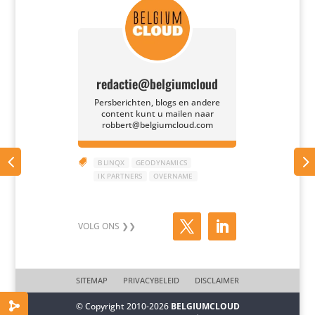
redactie@belgiumcloud
Persberichten, blogs en andere
content kunt u mailen naar
robbert@belgiumcloud.com

BLINQX
GEODYNAMICS
IK PARTNERS
OVERNAME
SITEMAP
PRIVACYBELEID
DISCLAIMER
© Copyright 2010-2026
BELGIUMCLOUD