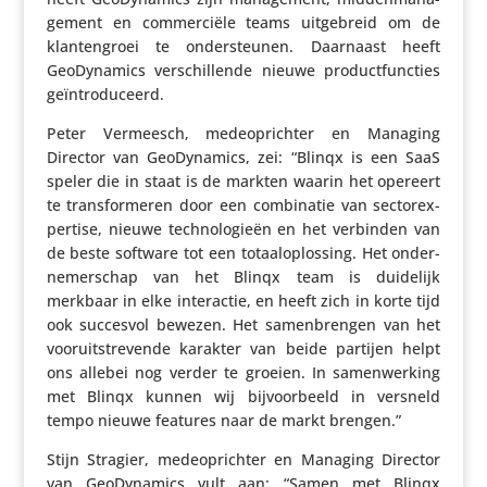
ge­ment en commer­ciële teams uitge­breid om de
klan­ten­groei te onder­steunen. Daarnaast heeft
GeoDy­na­mics verschil­lende nieuwe product­func­ties
geïntroduceerd.
Peter Vermeesch, mede­op­richter en Managing
Director van GeoDy­na­mics, zei: “Blinqx is een SaaS
speler die in staat is de markten waarin het opereert
te trans­for­meren door een combi­natie van sector­ex­
per­tise, nieuwe tech­no­lo­gieën en het verbinden van
de beste software tot een totaal­op­los­sing. Het onder­
ne­mer­schap van het Blinqx team is duidelijk
merkbaar in elke inter­actie, en heeft zich in korte tijd
ook succesvol bewezen. Het samen­brengen van het
voor­uit­stre­vende karakter van beide partijen helpt
ons allebei nog verder te groeien. In samen­wer­king
met Blinqx kunnen wij bijvoor­beeld in versneld
tempo nieuwe features naar de markt brengen.”
Stijn Stragier, mede­op­richter en Managing Director
van GeoDy­na­mics vult aan: “Samen met Blinqx