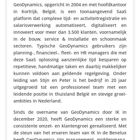
GeoDy­na­mics, opgericht in 2004 en met hoofd­kan­toor
in Kortrijk, België, is een toon­aan­ge­vend SaaS
platform dat complexe tijd- en acti­vi­teit­re­gi­stratie en
sala­ris­ver­wer­king auto­ma­ti­seert, digi­ta­li­seert en
innoveert voor meer dan 3,500 klanten, voor­na­me­lijk
in de bouw, service & instal­latie en schoon­maak
sectoren. Typische GeoDy­na­mics gebrui­kers zijn
planning‑, financieel‑, fleet- en HR managers die met
deze SaaS oplossing aanzien­lijke tijd besparen op
repe­ti­tieve, hand­ma­tige taken en daarbij makke­lijker
kunnen voldoen aan geldende regel­ge­ving. Onder
leiding van Stijn en Peter is het bedrijf in 20 jaar
uitge­groeid tot een profes­si­o­neel team met een
leidende positie in thuisland België en stevige groei­
am­bi­ties in Nederland.
Sinds de overname van GeoDy­na­mics door IK in
december 2020, heeft GeoDy­na­mics een sterke en
consis­tente omzet- en klan­ten­groei gere­a­li­seerd. Met
de steun van het ervaren team van IK in de Benelux
heeft GeoDy­na­mics zijn mana­ge­ment, midden­ma­na­