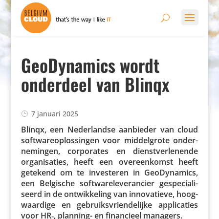
GeoDynamics wordt
onderdeel van Blinqx
7 januari 2025
Blinqx, een Neder­landse aanbieder van cloud
soft­wa­reo­p­los­singen voor middel­grote onder­
ne­mingen, corpo­rates en dienst­ver­le­nende
orga­ni­sa­ties, heeft een over­een­komst heeft
getekend om te inves­teren in GeoDy­na­mics,
een Belgische soft­wa­re­le­ve­ran­cier gespe­ci­a­li­
seerd in de ontwik­ke­ling van inno­va­tieve, hoog­
waar­dige en gebruiks­vrien­de­lijke appli­ca­ties
voor HR‑, planning- en finan­cieel managers.