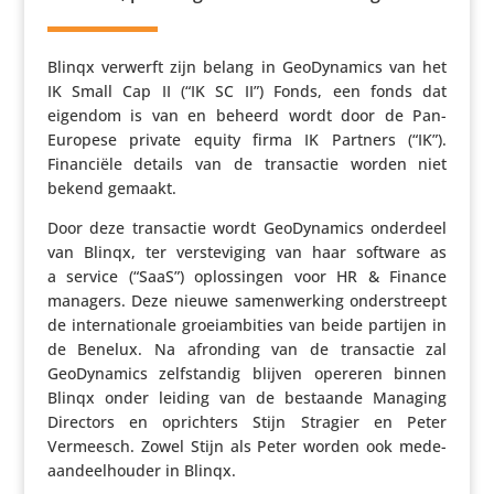
Blinqx verwerft zijn belang in GeoDy­na­mics van het
IK Small Cap II (“IK SC II”) Fonds, een fonds dat
eigendom is van en beheerd wordt door de Pan-
Europese private equity firma IK Partners (“IK”).
Finan­ciële details van de trans­actie worden niet
bekend gemaakt.
Door deze trans­actie wordt GeoDy­na­mics onderdeel
van Blinqx, ter verste­vi­ging van haar software as
a service (“SaaS”) oplos­singen voor HR & Finance
managers. Deze nieuwe samen­wer­king onder­streept
de inter­na­ti­o­nale groei­am­bi­ties van beide partijen in
de Benelux. Na afronding van de trans­actie zal
GeoDy­na­mics zelf­standig blijven opereren binnen
Blinqx onder leiding van de bestaande Managing
Directors en oprich­ters Stijn Stragier en Peter
Vermeesch. Zowel Stijn als Peter worden ook mede­
aan­deel­houder in Blinqx.