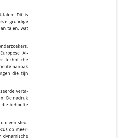
-talen. Dit is
Deze grondige
aan talen, wat
nder­zoe­kers,
 Europese AI-
 tech­ni­sche
­richte aanpak
ingen die zijn
­seerde verta­
ren. De nadruk
n die behoefte
r om een sleu­
focus op meer­
en dyna­mi­sche