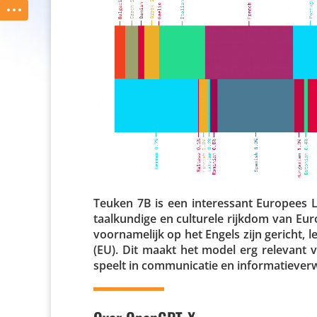
Teuken 7B is een inte­res­sant Europees
taal­kun­dige en culturele rijkdom van Euro
voor­na­me­lijk op het Engels zijn gericht
(EU). Dit maakt het model erg relevant vo
speelt in commu­ni­catie en informatiever