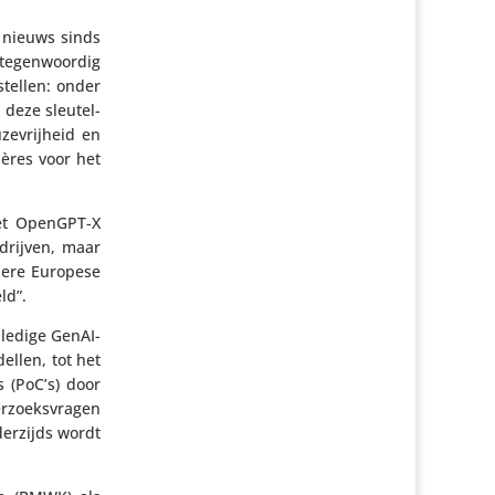
t nieuws sinds
tegen­woordig
stellen: onder
 deze sleu­tel­
e­vrij­heid en
ières voor het
Het OpenGPT‑X
edrijven, maar
ndere Europese
ld”.
lledige GenAI-
ellen, tot het
s (PoC’s) door
r­zoeks­vragen
er­zijds wordt