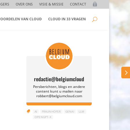
GGERS
OVER ONS
VISIE & MISSIE
CONTACT
 VOORDELEN VAN CLOUD
CLOUD IN 33 VRAGEN
redactie@belgiumcloud
Persberichten, blogs en andere
content kunt u mailen naar
robbert@belgiumcloud.com

AI
FRAUNHOFER
GENAI
LLM
OPENGPT-X