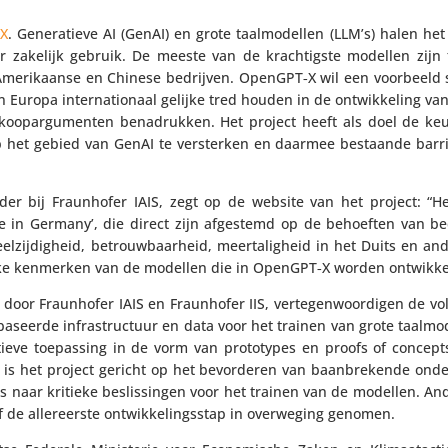
X
. Gene­ra­tieve AI (GenAI) en grote taal­mo­dellen (LLM’s) halen he
 zakelijk gebruik. De meeste van de krach­tigste modellen zijn 
e Ameri­kaanse en Chinese bedrijven. OpenGPT‑X wil een voorbeeld 
uropa inter­na­ti­o­naal gelijke tred houden in de ontwik­ke­ling van
rkoop­ar­gu­menten bena­drukken. Het project heeft als doel de keuz
en op het gebied van GenAI te versterken en daarmee bestaande barr
ider bij Fraun­hofer IAIS, zegt op de website van het project: “
Made in Germany’, die direct zijn afgestemd op de behoeften van b
zij­dig­heid, betrouw­baar­heid, meer­ta­lig­heid in het Duits en a
rijke kenmerken van de modellen die in OpenGPT‑X worden ontwikke
 door Fraun­hofer IAIS en Fraun­hofer IIS, verte­gen­woor­digen de vo
­seerde infra­struc­tuur en data voor het trainen van grote taal­mo­d
ieve toepas­sing in de vorm van proto­types en proofs of concept
ds is het project gericht op het bevor­deren van baan­bre­kende onde
es naar kritieke beslis­singen voor het trainen van de modellen. And
e aller­eerste ontwik­ke­lings­stap in over­we­ging genomen.