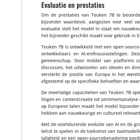
Evaluatie en prestaties
Om de pres­ta­ties van Teuken 7B te beoor­delen
bijzonder waardevol, aangezien voor veel van
evaluatie stelt het model in staat om nauw­keu
het bijzonder geschikt maakt voor gebruik in 
Teuken 7B is ontwik­keld met een open source-b
ontwik­ke­laars en AI-enthou­si­as­te­lingen.
gemeen­schap. Door middel van platforms zo
discus­sies, het uitwis­selen van ideeën en dir
versterkt de positie van Europa in het wereld
afgestemd op de speci­fieke behoeften en waa
De meer­ta­lige capa­ci­teiten van Teuken 7B op
lingen en content­cre­atie tot senti­ment­ana­ly
op Europese talen maakt het model bijzonder g
hebben aan nauw­keu­rige en cultureel relevan
Met de voort­du­rende evolutie van AI en de gr
telrol te spelen in de toekomst van taal­mo­de
ta­lig­heid en een open-sour­ce­be­na­de­ring pos