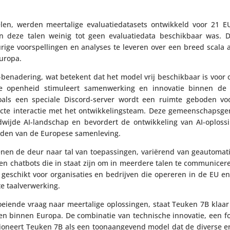
, werden meer­ta­lige evalu­a­tie­da­ta­sets ontwik­keld voor 21 EU
 deze talen weinig tot geen evalu­a­tie­data beschik­baar was. 
­rige voor­spel­lingen en analyses te leveren over een breed scala 
Europa.
ena­de­ring, wat betekent dat het model vrij beschik­baar is voor o
 Deze openheid stimu­leert samen­wer­king en innovatie binnen de
als een speciale Discord-server wordt een ruimte geboden voor
ecte inter­actie met het ontwik­ke­lings­team. Deze gemeen­schaps­ge
­wijde AI-landschap en bevordert de ontwik­ke­ling van AI-oplos­s
rden van de Europese samenleving.
enen de deur naar tal van toepas­singen, variërend van geau­to­ma­ti
se en chatbots die in staat zijn om in meerdere talen te commu­ni­ce
eschikt voor orga­ni­sa­ties en bedrijven die opereren in de EU e
te taalverwerking.
oeiende vraag naar meer­ta­lige oplos­singen, staat Teuken 7B klaa
llen binnen Europa. De combi­natie van tech­ni­sche innovatie, een 
i­ti­o­neert Teuken 7B als een toon­aan­ge­vend model dat de diverse 