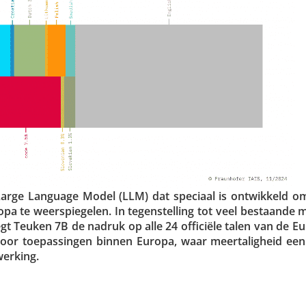
 Large Language Model (LLM) dat speciaal is ontwik­keld o
pa te weer­spie­gelen. In tegen­stel­ling tot veel bestaande 
, legt Teuken 7B de nadruk op alle 24 officiële talen van de 
or toepas­singen binnen Europa, waar meer­ta­lig­heid een 
werking.