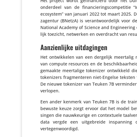
Het project wordt gefi­nan­cierd door het Dui
onderdeel van de finan­cie­rings­com­pe­titie 
ecosystem” van januari 2022 tot maart 2025. De
za­gentur (BNetzA) is verant­woor­de­lijk voor 
National Academy of Science and Engi­nee­ring o
lijk toezicht, netwerken en over­dracht van resu
Aanzienlijke uitdagingen
Het ontwik­kelen van een dergelijk meertalig
van compute resources en de beschik­baar­hei
gemaakte meer­ta­lige tokenizer ontwik­keld die g
toke­ni­zers frag­men­teren niet-Engelse teksten va
De nieuwe tokenizer van Teuken 7B vermin­dert d
verlopen.
Een ander kenmerk van Teuken 7B is de train
bewuste keuze zorgt ervoor dat het model beter
singen die nauw­keu­rige en contex­tuele taal­ve
data vergde een uitge­breide inspan­nin
vertegenwoordigd.