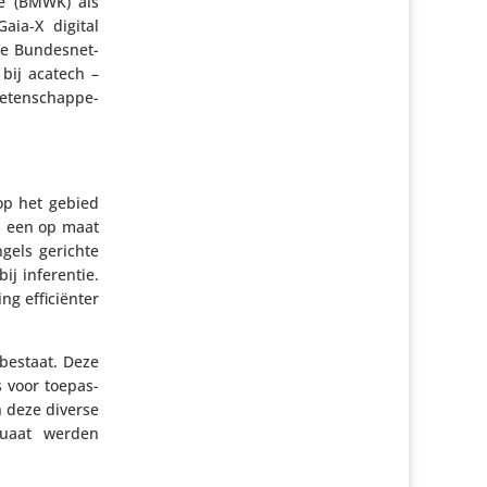
ie (BMWK) als
Gaia‑X digital
se Bundes­net­
 bij acatech –
eten­schap­pe­
op het gebied
d een op maat
Engels gerichte
ij infe­rentie.
 effi­ci­ënter
bestaat. Deze
s voor toepas­
n deze diverse
quaat werden