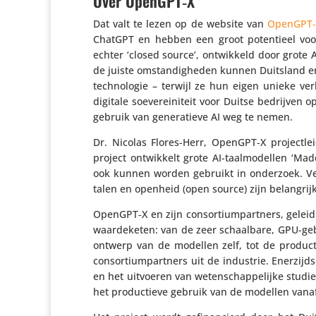
Over OpenGPT‑X
Dat valt te lezen op de website van
OpenGPT‑
ChatGPT en hebben een groot poten­tieel voor
echter ‘closed source’, ontwik­keld door grot
de juiste omstan­dig­heden kunnen Duitsland en E
tech­no­logie – terwijl ze hun eigen unieke ve
digitale soeve­rei­ni­teit voor Duitse bedrijv
gebruik van gene­ra­tieve AI weg te nemen.
Dr. Nicolas Flores-Herr, OpenGPT‑X project­le
project ontwik­kelt grote AI-taal­mo­dellen ‘
ook kunnen worden gebruikt in onderzoek. Veel­
talen en openheid (open source) zijn belang­
OpenGPT‑X en zijn consor­ti­um­part­ners, geleid
waar­de­keten: van de zeer schaal­bare, GPU-geba
ontwerp van de modellen zelf, tot de produc­t
consor­ti­um­part­ners uit de industrie. Enerzij
en het uitvoeren van weten­schap­pe­lijke studi
het produc­tieve gebruik van de modellen vanaf d