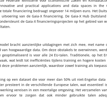
tse Federale Minis­terie voor Econo­mi­sche Zaken en Klimaat­act
“Inno­va­tive and practical appli­ca­tions and data spaces in the 
 totale finan­cie­ring bedraagt ongeveer 14 miljoen euro. Het Duit
de uitvoe­ring van de Gaia‑X finan­cie­ring. De Gaia‑X Hub Duitsland
nder­steunt de Gaia‑X finan­cie­rings­pro­jecten op het gebied van w
ltaten.
 model bracht aanzien­lijke uitda­gingen met zich mee, met name 
d van hoog­waar­dige data. Om deze obstakels te over­winnen, wer
eop­ti­ma­li­seerd is voor alle 24 EU-talen. Tradi­ti­o­nele, op het 
ak, wat leidt tot inef­fi­ci­ën­ties tijdens training en hogere kosten b
eze problemen aanzien­lijk, waardoor zowel training als toepas­sing
ing op een dataset die voor meer dan 50% uit niet-Engelse data 
 presteert in de verschil­lende Europese talen, wat essen­tieel i
r­wer­king vereisen in een meer­ta­lige omgeving. Het verza­melen va
g om ervoor te zorgen dat ook minder gebruikte talen ade