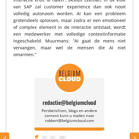
van SAP zal customer expe­rience dan ook nooit
volledig autonoom worden. AI kan een probleem
groten­deels oplossen, maar zodra er een emoti­o­neel
of complex element in de inter­actie ontstaat, wordt
een mede­werker met volledige context­in­for­matie
inge­scha­keld. Muurmans: “AI gaat de mens niet
vervangen, maar wel de mensen die AI niet
omarmen.”
redactie@belgiumcloud
Persberichten, blogs en andere
content kunt u mailen naar
robbert@belgiumcloud.com

AI
CX
SAP