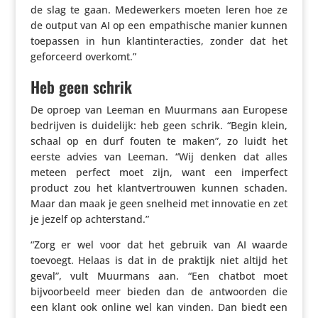
de slag te gaan. Mede­wer­kers moeten leren hoe ze
de output van AI op een empa­thi­sche manier kunnen
toepassen in hun klan­tin­ter­ac­ties, zonder dat het
gefor­ceerd overkomt.”
Heb geen schrik
De oproep van Leeman en Muurmans aan Europese
bedrijven is duidelijk: heb geen schrik. “Begin klein,
schaal op en durf fouten te maken”, zo luidt het
eerste advies van Leeman. “Wij denken dat alles
meteen perfect moet zijn, want een imperfect
product zou het klant­ver­trouwen kunnen schaden.
Maar dan maak je geen snelheid met innovatie en zet
je jezelf op achterstand.”
“Zorg er wel voor dat het gebruik van AI waarde
toevoegt. Helaas is dat in de praktijk niet altijd het
geval”, vult Muurmans aan. “Een chatbot moet
bijvoor­beeld meer bieden dan de antwoorden die
een klant ook online wel kan vinden. Dan biedt een