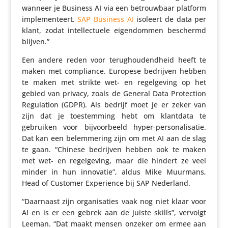
wanneer je Business AI via een betrouw­baar platform
imple­men­teert.
SAP Business AI
isoleert de data per
klant, zodat intel­lec­tuele eigen­dommen beschermd
blijven.”
Een andere reden voor terug­hou­dend­heid heeft te
maken met compli­ance. Europese bedrijven hebben
te maken met strikte wet- en regel­ge­ving op het
gebied van privacy, zoals de General Data Protec­tion
Regu­la­tion (GDPR). Als bedrijf moet je er zeker van
zijn dat je toestem­ming hebt om klantdata te
gebruiken voor bijvoor­beeld hyper-perso­na­li­satie.
Dat kan een belem­me­ring zijn om met AI aan de slag
te gaan. “Chinese bedrijven hebben ook te maken
met wet- en regel­ge­ving, maar die hindert ze veel
minder in hun innovatie”, aldus Mike Muurmans,
Head of Customer Expe­rience bij SAP Nederland.
“Daarnaast zijn orga­ni­sa­ties vaak nog niet klaar voor
AI en is er een gebrek aan de juiste skills”, vervolgt
Leeman. “Dat maakt mensen onzeker om ermee aan