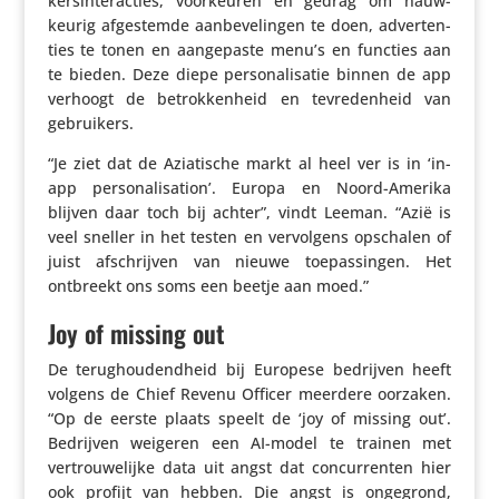
kers­in­ter­ac­ties, voor­keuren en gedrag om nauw­
keurig afge­stemde aanbe­ve­lingen te doen, adver­ten­
ties te tonen en aange­paste menu’s en functies aan
te bieden. Deze diepe perso­na­li­satie binnen de app
verhoogt de betrok­ken­heid en tevre­den­heid van
gebruikers.
“Je ziet dat de Azia­ti­sche markt al heel ver is in ‘in-
app perso­na­li­sa­tion’. Europa en Noord-Amerika
blijven daar toch bij achter”, vindt Leeman. “Azië is
veel sneller in het testen en vervol­gens opschalen of
juist afschrijven van nieuwe toepas­singen. Het
ontbreekt ons soms een beetje aan moed.”
Joy of missing out
De terug­hou­dend­heid bij Europese bedrijven heeft
volgens de Chief Revenu Officer meerdere oorzaken.
“Op de eerste plaats speelt de ‘joy of missing out’.
Bedrijven weigeren een AI-model te trainen met
vertrou­we­lijke data uit angst dat concur­renten hier
ook profijt van hebben. Die angst is ongegrond,