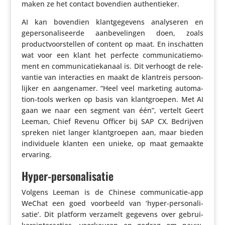
maken ze het contact bovendien authentieker.
AI kan bovendien klant­ge­ge­vens analy­seren en
geper­so­na­li­seerde aanbe­ve­lingen doen, zoals
product­voor­stellen of content op maat. En inschatten
wat voor een klant het perfecte commu­ni­ca­tie­mo­
ment en commu­ni­ca­tie­ka­naal is. Dit verhoogt de rele­
vantie van inter­ac­ties en maakt de klantreis persoon­
lijker en aange­namer. “Heel veel marketing auto­ma­
tion-tools werken op basis van klant­groepen. Met AI
gaan we naar een segment van één”, vertelt Geert
Leeman, Chief Revenu Officer bij SAP CX. Bedrijven
spreken niet langer klant­groepen aan, maar bieden
indi­vi­duele klanten een unieke, op maat gemaakte
ervaring.
Hyper-personalisatie
Volgens Leeman is de Chinese commu­ni­catie-app
WeChat een goed voorbeeld van ‘hyper-perso­na­li­
satie’. Dit platform verzamelt gegevens over gebrui­