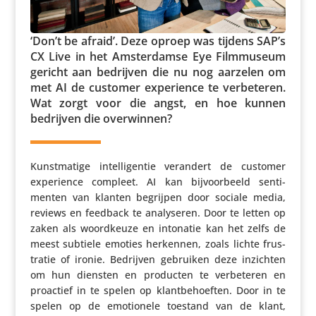
‘Don’t be afraid’. Deze oproep was tijdens SAP’s
CX Live in het Amster­damse Eye Film­mu­seum
gericht aan bedrijven die nu nog aarzelen om
met AI de customer expe­rience te verbe­teren.
Wat zorgt voor die angst, en hoe kunnen
bedrijven die overwinnen?
Kunst­ma­tige intel­li­gentie verandert de customer
expe­rience compleet. AI kan bijvoor­beeld senti­
menten van klanten begrijpen door sociale media,
reviews en feedback te analy­seren. Door te letten op
zaken als woord­keuze en intonatie kan het zelfs de
meest subtiele emoties herkennen, zoals lichte frus­
tratie of ironie. Bedrijven gebruiken deze inzichten
om hun diensten en producten te verbe­teren en
proactief in te spelen op klant­be­hoeften. Door in te
spelen op de emoti­o­nele toestand van de klant,