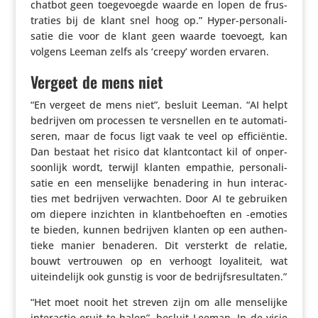
chatbot geen toege­voegde waarde en lopen de frus­
tra­ties bij de klant snel hoog op.” Hyper-perso­na­li­
satie die voor de klant geen waarde toevoegt, kan
volgens Leeman zelfs als ‘creepy’ worden ervaren.
Vergeet de mens niet
“En vergeet de mens niet”, besluit Leeman. “AI helpt
bedrijven om processen te versnellen en te auto­ma­ti­
seren, maar de focus ligt vaak te veel op effi­ci­ëntie.
Dan bestaat het risico dat klant­con­tact kil of onper­
soon­lijk wordt, terwijl klanten empathie, perso­na­li­
satie en een mense­lijke bena­de­ring in hun inter­ac­
ties met bedrijven verwachten. Door AI te gebruiken
om diepere inzichten in klant­be­hoeften en ‑emoties
te bieden, kunnen bedrijven klanten op een authen­
tieke manier benaderen. Dit versterkt de relatie,
bouwt vertrouwen op en verhoogt loya­li­teit, wat
uitein­de­lijk ook gunstig is voor de bedrijfsresultaten.”
“Het moet nooit het streven zijn om alle mense­lijke
inter­actie eruit te halen”, besluit Leeman. In de visie