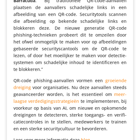
Barracuda
. “Bij tradi­ti­o­nele QR-code-aanvallen
plaatsen de aanval­lers scha­de­lijke links in een
afbeel­ding van een QR-code. Secu­ri­ty­tools scannen
die afbeel­ding op bekende scha­de­lijke links en
blokkeren deze. De nieuwe generatie QR-code
phishing-tech­nieken probeert dit te omzeilen door
het ofwel onmo­ge­lijk te maken voor op afbeel­dingen
geba­seerde secu­ri­ty­scan­tools om de QR-code te
lezen, of door het moei­lijker te maken voor detec­tie­
sys­temen om scha­de­lijke inhoud te iden­ti­fi­ceren en
te blokkeren.”
QR-code phishing-aanvallen vormen een
groeiende
dreiging
voor orga­ni­sa­ties. Nu deze aanvallen steeds
geavan­ceerder worden, is het essen­tieel om
meer­
laagse verde­di­gings­stra­te­gieën
te imple­men­teren, bij
voorkeur op basis van AI, om nieuwe en opkomende
drei­gingen te detec­teren, sterke toegangs- en veri­fi­
ca­tie­con­troles in te stellen, mede­wer­kers te trainen
en een sterke secu­ri­ty­cul­tuur te bevorderen.
Lees voor meer infor­matie deze
blog
.