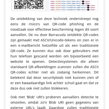
De ontdek­king van deze techniek onder­streept nog
eens de risico’s van QR-code phishing en de
noodzaak voor effec­tieve bescher­ming tegen dit soort
aanvallen. De nu door Barracuda ontdekte QR-codes
zijn gemaakt met ASCI­I/U­ni­code-tekens en zien er in
een e‑mailbericht hetzelfde uit als een tradi­ti­o­nele
QR-code. Ze kunnen dus ook door gebrui­kers met
hun telefoon gescand worden om bijvoor­beeld een
website te openen. Detec­tie­sys­temen die alleen
standaard QR-afbeel­dingen scannen zullen die ASCII
QR-codes echter niet als zodanig herkennen. Dit
betekent dat deze secu­ri­ty­tools niet kunnen zien of
er een kwaad­aar­dige link achter schuil gaat en dat ze
deze dus ook niet zullen blokkeren.
Ook met ‘Blob’ URI’s proberen aanval­lers detectie te
omzeilen, omdat zo’n Blob URI geen gegevens van
externe URL’s laadt. Daardoor zullen tradi­ti­o­nele