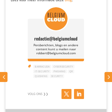
redactie@belgiumcloud
Persberichten, blogs en andere
content kunt u mailen naar
robbert@belgiumcloud.com

BARRACUDA
CYBERSECURITY
IT-SECURITY
PHISHING
QR
QUISHING
SECURITY