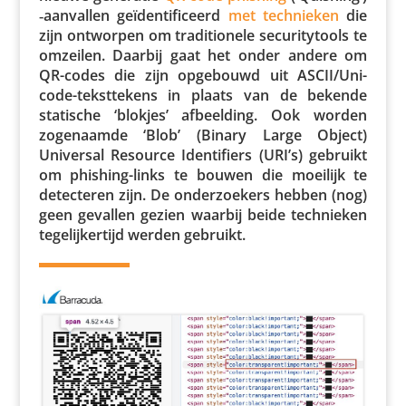
‑aanvallen geïden­ti­fi­ceerd
met tech­nieken
die
zijn ontworpen om tradi­ti­o­nele secu­ri­ty­tools te
omzeilen. Daarbij gaat het onder andere om
QR-codes die zijn opgebouwd uit ASCI­I/U­ni­
code-tekst­te­kens in plaats van de bekende
statische ‘blokjes’ afbeel­ding. Ook worden
zoge­naamde ‘Blob’ (Binary Large Object)
Universal Resource Iden­ti­fiers (URI’s) gebruikt
om phishing-links te bouwen die moeilijk te
detec­teren zijn. De onder­zoe­kers hebben (nog)
geen gevallen gezien waarbij beide tech­nieken
tege­lij­ker­tijd werden gebruikt.