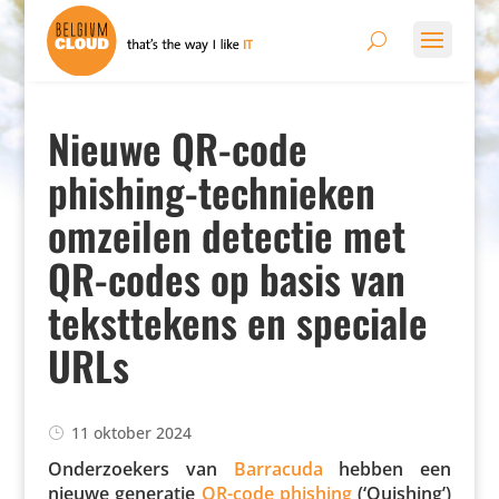
Nieuwe QR-code
phishing-technieken
omzeilen detectie met
QR-codes op basis van
teksttekens en speciale
URLs
11 oktober 2024
Onder­zoe­kers van
Barracuda
hebben een
nieuwe generatie
QR-code phishing
(‘Quishing’)