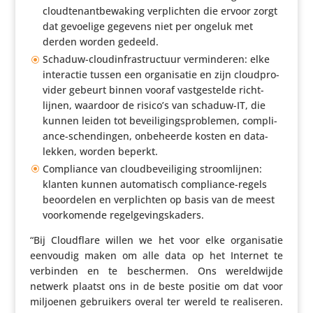
cloud­te­nant­be­wa­king verplichten die ervoor zorgt
dat gevoelige gegevens niet per ongeluk met
derden worden gedeeld.
Schaduw-cloud­in­fra­struc­tuur vermin­deren: elke
inter­actie tussen een orga­ni­satie en zijn cloud­pro­
vider gebeurt binnen vooraf vast­ge­stelde richt­
lijnen, waardoor de risico’s van schaduw-IT, die
kunnen leiden tot bevei­li­gings­pro­blemen, compli­
ance-schen­dingen, onbe­heerde kosten en data­
lekken, worden beperkt.
Compli­ance van cloud­be­vei­li­ging stroom­lijnen:
klanten kunnen auto­ma­tisch compli­ance-regels
beoor­delen en verplichten op basis van de meest
voor­ko­mende regelgevingskaders.
“Bij Cloud­flare willen we het voor elke orga­ni­satie
eenvoudig maken om alle data op het Internet te
verbinden en te beschermen. Ons wereld­wijde
netwerk plaatst ons in de beste positie om dat voor
miljoenen gebrui­kers overal ter wereld te reali­seren.