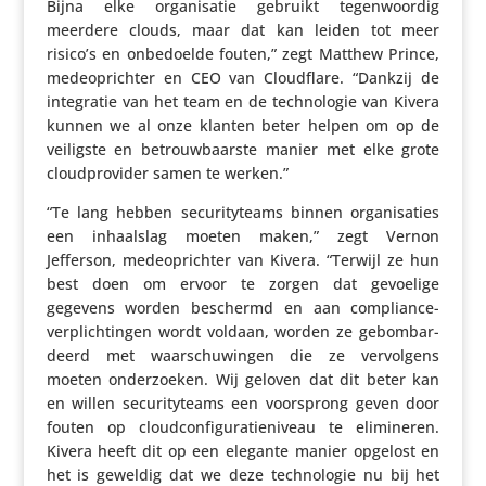
Bijna elke orga­ni­satie gebruikt tegen­woordig
meerdere clouds, maar dat kan leiden tot meer
risico’s en onbe­doelde fouten,” zegt Matthew Prince,
mede­op­richter en CEO van Cloud­flare. “Dankzij de
inte­gratie van het team en de tech­no­logie van Kivera
kunnen we al onze klanten beter helpen om op de
veiligste en betrouw­baarste manier met elke grote
cloud­pro­vider samen te werken.”
“Te lang hebben secu­ri­ty­teams binnen orga­ni­sa­ties
een inhaal­slag moeten maken,” zegt Vernon
Jefferson, mede­op­richter van Kivera. “Terwijl ze hun
best doen om ervoor te zorgen dat gevoelige
gegevens worden beschermd en aan compli­ance-
verplich­tingen wordt voldaan, worden ze gebom­bar­
deerd met waar­schu­wingen die ze vervol­gens
moeten onder­zoeken. Wij geloven dat dit beter kan
en willen secu­ri­ty­teams een voor­sprong geven door
fouten op cloud­con­fi­gu­ra­tie­ni­veau te elimi­neren.
Kivera heeft dit op een elegante manier opgelost en
het is geweldig dat we deze tech­no­logie nu bij het