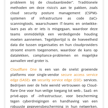
probleem bij de cloud­aan­bieder”. Tradi­ti­o­nele
methoden om deze risico’s aan te pakken, zoals
cloud security posture mana­ge­ment (CSPM)-
systemen of infra­struc­ture as code (IaC)-
scanningtools, waar­schuwen IT-teams en ontwik­ke­
laars pas als er iets is misgegaan, waardoor deze
teams onmid­del­lijk een verde­di­gende houding
moeten aannemen. Tege­lij­ker­tijd is de hoeveel­heid
data die tussen orga­ni­sa­ties en hun cloud­pro­vi­ders
stroomt enorm toege­nomen, waardoor de kans op
data­lekken, compli­ance-problemen en mogelijke
aanvallen veel groter is.
Cloud­flare One
is een van de snelst groeiende
platforms voor single-vendor
secure access service
edge (SASE)-
en
security service edge (SSE)-
services.
Bedrijven over de hele wereld vertrouwen op Cloud­
flare One voor hun veilige toegang tot web‑, SaaS- en
privé-apps of ‑infra­struc­tuur, voor bescher­ming
tegen cyber­drei­gingen en hand­ha­ving van een
robuuste gege­vens­be­scher­ming in hun netwerken.