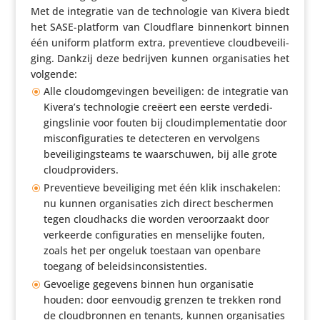
Met de inte­gratie van de tech­no­logie van Kivera biedt
het SASE-platform van Cloud­flare binnen­kort binnen
één uniform platform extra, preven­tieve cloud­be­vei­li­
ging. Dankzij deze bedrijven kunnen orga­ni­sa­ties het
volgende:
Alle cloudom­ge­vingen bevei­ligen: de inte­gratie van
Kivera’s tech­no­logie creëert een eerste verde­di­
gings­linie voor fouten bij cloud­im­ple­men­tatie door
miscon­fi­gu­ra­ties te detec­teren en vervol­gens
bevei­li­gings­teams te waar­schuwen, bij alle grote
cloudproviders.
Preven­tieve bevei­li­ging met één klik inscha­kelen:
nu kunnen orga­ni­sa­ties zich direct beschermen
tegen cloud­hacks die worden veroor­zaakt door
verkeerde confi­gu­ra­ties en mense­lijke fouten,
zoals het per ongeluk toestaan van openbare
toegang of beleidsinconsistenties.
Gevoelige gegevens binnen hun orga­ni­satie
houden: door eenvoudig grenzen te trekken rond
de cloud­bronnen en tenants, kunnen orga­ni­sa­ties