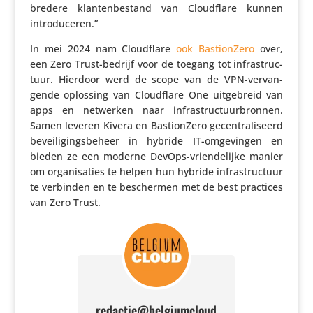
bredere klan­ten­be­stand van Cloud­flare kunnen
introduceren.”
In mei 2024 nam Cloud­flare
ook Basti­on­Zero
over,
een Zero Trust-bedrijf voor de toegang tot infra­struc­
tuur. Hierdoor werd de scope van de VPN-vervan­
gende oplossing van Cloud­flare One uitge­breid van
apps en netwerken naar infra­struc­tuur­bronnen.
Samen leveren Kivera en Basti­on­Zero gecen­tra­li­seerd
bevei­li­gings­be­heer in hybride IT-omge­vingen en
bieden ze een moderne DevOps-vrien­de­lijke manier
om orga­ni­sa­ties te helpen hun hybride infra­struc­tuur
te verbinden en te beschermen met de best practices
van Zero Trust.
redactie@belgiumcloud