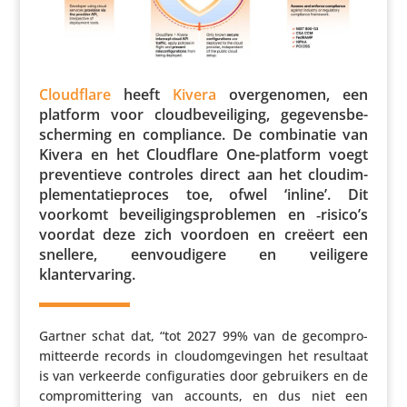
Cloud­flare
heeft
Kivera
over­ge­nomen, een
platform voor cloud­be­vei­li­ging, gege­vens­be­
scher­ming en compli­ance. De combi­natie van
Kivera en het Cloud­flare One-platform voegt
preven­tieve controles direct aan het cloud­im­
ple­men­ta­tie­proces toe, ofwel ‘inline’. Dit
voorkomt bevei­li­gings­pro­blemen en ‑risico’s
voordat deze zich voordoen en creëert een
snellere, eenvou­di­gere en veiligere
klantervaring.
Gartner schat dat, “tot 2027 99% van de gecom­pro­
mit­teerde records in cloudom­ge­vingen het resultaat
is van verkeerde confi­gu­ra­ties door gebrui­kers en de
compro­mit­te­ring van accounts, en dus niet een