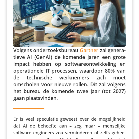
Volgens onder­zoeks­bu­reau
Gartner
zal gene­ra­
tieve AI (GenAI) de komende jaren een grote
impact hebben op soft­wa­re­ont­wik­ke­ling en
opera­ti­o­nele IT-processen, waardoor 80% van
de tech­ni­sche werk­ne­mers zich moet
omscholen voor nieuwe rollen. Dit zal volgens
het bureau de komende twee jaar (tot 2027)
gaan plaatsvinden.
Er is veel specu­latie geweest over de moge­lijk­heid
dat AI de behoefte aan – zeg maar – mense­lijke
software engineers zou vermin­deren of zelfs geheel