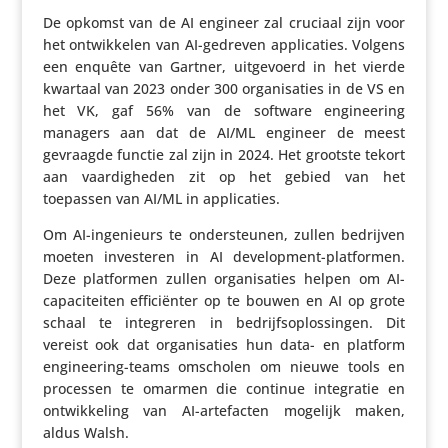
De opkomst van de AI engineer zal cruciaal zijn voor
het ontwik­kelen van AI-gedreven appli­ca­ties. Volgens
een enquête van Gartner, uitge­voerd in het vierde
kwartaal van 2023 onder 300 orga­ni­sa­ties in de VS en
het VK, gaf 56% van de software engi­nee­ring
managers aan dat de AI/​ML engineer de meest
gevraagde functie zal zijn in 2024. Het grootste tekort
aan vaar­dig­heden zit op het gebied van het
toepassen van AI/​ML in applicaties.
Om AI-inge­ni­eurs te onder­steunen, zullen bedrijven
moeten inves­teren in AI devel­op­ment-plat­formen.
Deze plat­formen zullen orga­ni­sa­ties helpen om AI-
capa­ci­teiten effi­ci­ënter op te bouwen en AI op grote
schaal te inte­greren in bedrijfs­op­los­singen. Dit
vereist ook dat orga­ni­sa­ties hun data- en platform
engi­nee­ring-teams omscholen om nieuwe tools en
processen te omarmen die continue inte­gratie en
ontwik­ke­ling van AI-arte­facten mogelijk maken,
aldus Walsh.