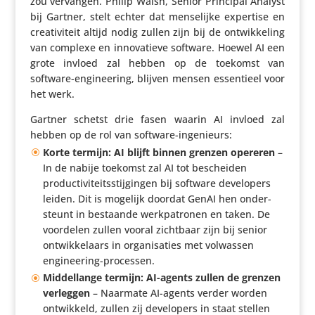
zou vervangen. Philip Walsh, Senior Principal Analyst
bij Gartner, stelt echter dat mense­lijke expertise en
crea­ti­vi­teit altijd nodig zullen zijn bij de ontwik­ke­ling
van complexe en inno­va­tieve software. Hoewel AI een
grote invloed zal hebben op de toekomst van
software-engi­nee­ring, blijven mensen essen­tieel voor
het werk.
Gartner schetst drie fasen waarin AI invloed zal
hebben op de rol van software-ingenieurs:
Korte termijn: AI blijft binnen grenzen opereren
–
In de nabije toekomst zal AI tot bescheiden
produc­ti­vi­teits­stij­gingen bij software devel­o­pers
leiden. Dit is mogelijk doordat GenAI hen onder­
steunt in bestaande werk­pa­tronen en taken. De
voordelen zullen vooral zichtbaar zijn bij senior
ontwik­ke­laars in orga­ni­sa­ties met volwassen
engineering-processen.
Middel­lange termijn: AI-agents zullen de grenzen
verleggen
– Naarmate AI-agents verder worden
ontwik­keld, zullen zij devel­o­pers in staat stellen