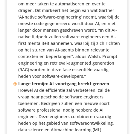
om meer taken te auto­ma­ti­seren en over te
dragen. Dit markeert het begin van wat Gartner
‘AI-native software-engi­nee­ring’ noemt, waarbij de
meeste code gege­ne­reerd wordt door AI, en niet
langer door mensen geschreven wordt. “In dit AI-
native tijdperk zullen software engineers een AI-
first menta­li­teit aannemen, waarbij zij zich richten
op het sturen van AI-agents binnen relevante
contexten en beper­kingen”, aldus Walsh. Prompt
engi­nee­ring en retrieval-augmented gene­ra­tion
(RAG) worden in deze fase essen­tiële vaar­dig­
heden voor software-developers.”
Lange termijn: AI-voortgang breekt grenzen
–
Hoewel AI de effi­ci­ëntie zal verbe­teren, zal de
vraag naar geschoolde software engineers
toenemen. Bedrijven zullen een nieuwe soort
software profes­si­onal nodig hebben: de AI
engineer. Deze engineers combi­neren vaar­dig­
heden op het gebied van soft­wa­re­ont­wik­ke­ling,
data science en AI/​machine learning (ML).