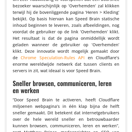
bezoeker waar­schijn­lijk op ‘Over­hemden’ zal klikken
terwijl hij de boven­lig­gende pagina ‘Heren > Kleding’
bekijkt. Op basis hiervan kan Speed Brain statische
inhoud beginnen te leveren, zoals afbeel­dingen, nog
voordat de gebruiker op de link ‘Over­hemden’ klikt.
Het resultaat is dat de pagina onmid­del­lijk wordt
geladen wanneer de gebruiker op ‘Over­hemden’
klikt. Deze innovatie wordt mogelijk gemaakt door
de
Chrome Specu­la­tion-Rules API
en Cloudflare’s
enorme wereld­wijde netwerk dat tussen clients en
servers in zit, wat ideaal is voor Speed Brain.
Sneller browsen, communiceren, leren
en werken
“Door Speed Brain te activeren, heeft Cloud­flare
miljoenen webpagina’s in één klap bijna de helft
sneller gemaakt. Dit betekent dat inter­net­ge­brui­kers
over de hele wereld sneller en betrouw­baarder
kunnen browsen, commu­ni­ceren, leren en werken”,