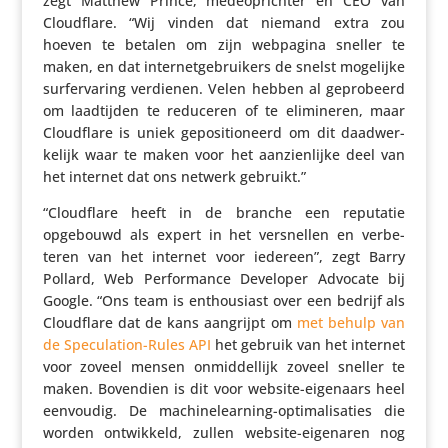
zegt Matthew Prince, mede­op­richter en CEO van
Cloud­flare. “Wij vinden dat niemand extra zou
hoeven te betalen om zijn webpagina sneller te
maken, en dat inter­net­ge­brui­kers de snelst mogelijke
surfer­va­ring verdienen. Velen hebben al gepro­beerd
om laad­tijden te reduceren of te elimi­neren, maar
Cloud­flare is uniek gepo­si­ti­o­neerd om dit daad­wer­
ke­lijk waar te maken voor het aanzien­lijke deel van
het internet dat ons netwerk gebruikt.”
“Cloud­flare heeft in de branche een reputatie
opgebouwd als expert in het versnellen en verbe­
teren van het internet voor iedereen”, zegt Barry
Pollard, Web Perfor­mance Developer Advocate bij
Google. “Ons team is enthou­siast over een bedrijf als
Cloud­flare dat de kans aangrijpt om
met behulp van
de Specu­la­tion-Rules API
het gebruik van het internet
voor zoveel mensen onmid­del­lijk zoveel sneller te
maken. Bovendien is dit voor website-eigenaars heel
eenvoudig. De machi­ne­learning-opti­ma­li­sa­ties die
worden ontwik­keld, zullen website-eigenaren nog