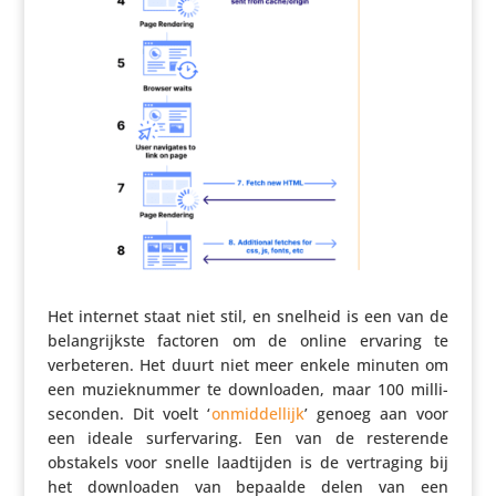
Het internet staat niet stil, en snelheid is een van de
belang­rijkste factoren om de online ervaring te
verbe­teren. Het duurt niet meer enkele minuten om
een muziek­nummer te down­lo­aden, maar 100 milli­
se­conden. Dit voelt ‘
onmid­del­lijk
’ genoeg aan voor
een ideale surfer­va­ring. Een van de reste­rende
obstakels voor snelle laad­tijden is de vertra­ging bij
het down­lo­aden van bepaalde delen van een