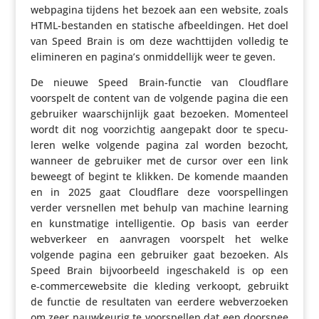
webpagina tijdens het bezoek aan een website, zoals
HTML-bestanden en statische afbeel­dingen. Het doel
van Speed Brain is om deze wacht­tijden volledig te
elimi­neren en pagina’s onmid­del­lijk weer te geven.
De nieuwe Speed Brain-functie van Cloud­flare
voorspelt de content van de volgende pagina die een
gebruiker waar­schijn­lijk gaat bezoeken. Momenteel
wordt dit nog voor­zichtig aangepakt door te specu­
leren welke volgende pagina zal worden bezocht,
wanneer de gebruiker met de cursor over een link
beweegt of begint te klikken. De komende maanden
en in 2025 gaat Cloud­flare deze voor­spel­lingen
verder versnellen met behulp van machine learning
en kunst­ma­tige intel­li­gentie. Op basis van eerder
webver­keer en aanvragen voorspelt het welke
volgende pagina een gebruiker gaat bezoeken. Als
Speed Brain bijvoor­beeld inge­scha­keld is op een
e‑commercewebsite die kleding verkoopt, gebruikt
de functie de resul­taten van eerdere webver­zoeken
om zeer nauw­keurig te voor­spellen dat een doorsnee