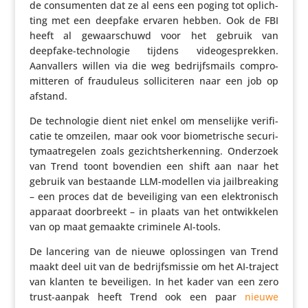
de consu­menten dat ze al eens een poging tot oplich­
ting met een deepfake ervaren hebben. Ook de FBI
heeft al gewaar­schuwd voor het gebruik van
deepfake-tech­no­logie tijdens video­ge­sprekken.
Aanval­lers willen via die weg bedrijfs­mails compro­
mit­teren of frau­du­leus solli­ci­teren naar een job op
afstand.
De tech­no­logie dient niet enkel om mense­lijke veri­fi­
catie te omzeilen, maar ook voor biome­tri­sche secu­ri­
ty­maat­re­gelen zoals gezichts­her­ken­ning. Onderzoek
van Trend toont bovendien een shift aan naar het
gebruik van bestaande LLM-modellen via jail­brea­king
– een proces dat de bevei­li­ging van een elek­tro­nisch
apparaat door­breekt – in plaats van het ontwik­kelen
van op maat gemaakte criminele AI-tools.
De lancering van de nieuwe oplos­singen van Trend
maakt deel uit van de bedrijfs­missie om het AI-traject
van klanten te bevei­ligen. In het kader van een zero
trust-aanpak heeft Trend ook een paar
nieuwe