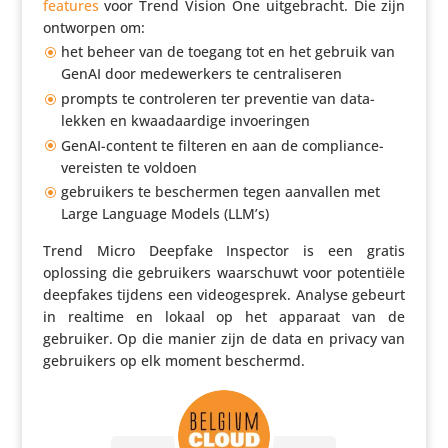
features
voor Trend Vision One uitge­bracht. Die zijn
ontworpen om:
het beheer van de toegang tot en het gebruik van
GenAI door mede­wer­kers te centraliseren
prompts te contro­leren ter preventie van data­
lekken en kwaad­aar­dige invoeringen
GenAI-content te filteren en aan de compli­ance-
vereisten te voldoen
gebrui­kers te beschermen tegen aanvallen met
Large Language Models (LLM’s)
Trend Micro Deepfake Inspector is een gratis
oplossing die gebrui­kers waar­schuwt voor poten­tiële
deepfakes tijdens een video­ge­sprek. Analyse gebeurt
in realtime en lokaal op het apparaat van de
gebruiker. Op die manier zijn de data en privacy van
gebrui­kers op elk moment beschermd.