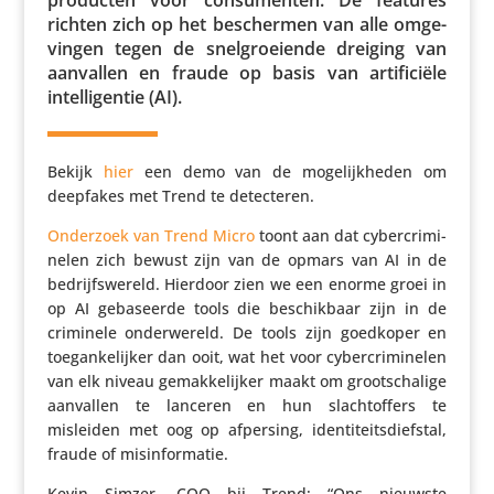
richten zich op het beschermen van alle omge­
vingen tegen de snel­groei­ende dreiging van
aanvallen en fraude op basis van arti­fi­ciële
intel­li­gentie (AI).
Bekijk
hier
een demo van de moge­lijk­heden om
deepfakes met Trend te detecteren.
Onderzoek van Trend Micro
toont aan dat cyber­cri­mi­
nelen zich bewust zijn van de opmars van AI in de
bedrijfs­we­reld. Hierdoor zien we een enorme groei in
op AI geba­seerde tools die beschik­baar zijn in de
criminele onder­we­reld. De tools zijn goedkoper en
toegan­ke­lijker dan ooit, wat het voor cyber­cri­mi­nelen
van elk niveau gemak­ke­lijker maakt om groot­scha­lige
aanvallen te lanceren en hun slacht­of­fers te
misleiden met oog op afpersing, iden­ti­teits­dief­stal,
fraude of misinformatie.
Kevin Simzer, COO bij Trend: “Ons nieuwste