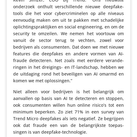
onderzoek onthult verschil­lende nieuwe deepfake-
tools die het voor cyber­cri­mi­nelen op alle niveaus
eenvoudig maken om uit te pakken met scha­de­lijke
oplich­tings­prak­tijken en social engi­nee­ring, en om de
security te omzeilen. We nemen het voortouw om
vanuit de sector terug te vechten, zowel voor
bedrijven als consu­menten. Dat doen we met nieuwe
features die deepfakes en andere vormen van AI-
fraude detec­teren. Net zoals met eerdere veran­de­
ringen in het dreigings- en IT-landschap, hebben we
de uitdaging rond het bevei­ligen van AI omarmd en
komen we met oplossingen.”
Niet alleen voor bedrijven is het belang­rijk om
aanvallen op basis van AI te detec­teren en stoppen,
ook consu­menten willen hun online risico’s tot een
minimum beperken. Zo ziet 71% in een survey van
Trend Micro deepfakes als iets negatief. Ze begrijpen
ook dat fraude een van de belang­rijkste toepas­
singen is van deepfake-technologie.