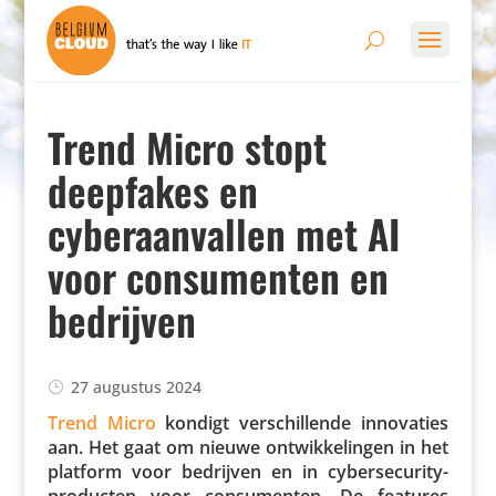
Trend Micro stopt
deepfakes en
cyberaanvallen met AI
voor consumenten en
bedrijven
27 augustus 2024
Trend Micro
kondigt verschil­lende inno­va­ties
aan. Het gaat om nieuwe ontwik­ke­lingen in het
platform voor bedrijven en in cyber­se­cu­ri­ty­
pro­ducten voor consu­menten. De features