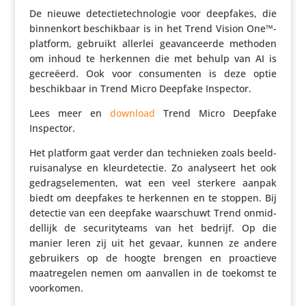
De nieuwe detec­tie­tech­no­logie voor deepfakes, die
binnen­kort beschik­baar is in het Trend Vision One™-
platform, gebruikt allerlei geavan­ceerde methoden
om inhoud te herkennen die met behulp van AI is
gecreëerd. Ook voor consu­menten is deze optie
beschik­baar in Trend Micro Deepfake Inspector.
Lees meer en
download
Trend Micro Deepfake
Inspector.
Het platform gaat verder dan tech­nieken zoals beeld­
ruis­ana­lyse en kleur­de­tectie. Zo analy­seert het ook
gedrags­ele­menten, wat een veel sterkere aanpak
biedt om deepfakes te herkennen en te stoppen. Bij
detectie van een deepfake waar­schuwt Trend onmid­
del­lijk de secu­ri­ty­teams van het bedrijf. Op die
manier leren zij uit het gevaar, kunnen ze andere
gebrui­kers op de hoogte brengen en proac­tieve
maat­re­gelen nemen om aanvallen in de toekomst te
voorkomen.