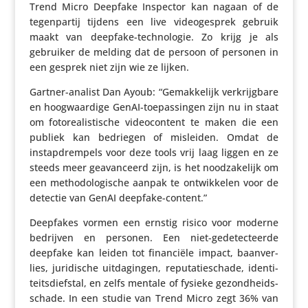
Trend Micro Deepfake Inspector kan nagaan of de
tegen­partij tijdens een live video­ge­sprek gebruik
maakt van deepfake-tech­no­logie. Zo krijg je als
gebruiker de melding dat de persoon of personen in
een gesprek niet zijn wie ze lijken.
Gartner-analist Dan Ayoub: “Gemak­ke­lijk verkrijg­bare
en hoog­waar­dige GenAI-toepas­singen zijn nu in staat
om foto­re­a­lis­ti­sche video­con­tent te maken die een
publiek kan bedriegen of misleiden. Omdat de
instap­drem­pels voor deze tools vrij laag liggen en ze
steeds meer geavan­ceerd zijn, is het nood­za­ke­lijk om
een metho­do­lo­gi­sche aanpak te ontwik­kelen voor de
detectie van GenAI deepfake-content.”
Deepfakes vormen een ernstig risico voor moderne
bedrijven en personen. Een niet-gede­tec­teerde
deepfake kan leiden tot finan­ciële impact, baan­ver­
lies, juri­di­sche uitda­gingen, repu­ta­tie­schade, iden­ti­
teits­dief­stal, en zelfs mentale of fysieke gezond­heids­
schade. In een studie van Trend Micro zegt 36% van