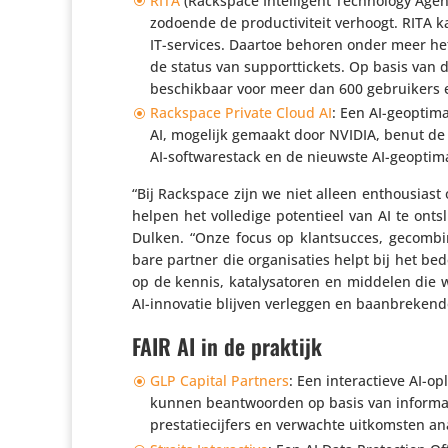
RITA
(Rackspace Intel­li­gent Tech­no­logy Age
zodoende de produc­ti­vi­teit verhoogt. RITA
IT-services. Daartoe behoren onder meer het
de status van support­tic­kets. Op basis van 
beschik­baar voor meer dan 600 gebrui­kers e
Rackspace Private Cloud AI
: Een AI-geop­ti­
AI, mogelijk gemaakt door NVIDIA, benut de k
AI-soft­wa­restack en de nieuwste AI-geop­ti­m
“Bij Rackspace zijn we niet alleen enthou­siast o
helpen het volledige poten­tieel van AI te on
Dulken. “Onze focus op klant­succes, gecom­bi
bare partner die orga­ni­sa­ties helpt bij het b
op de kennis, kata­ly­sa­toren en middelen di
AI-innovatie blijven verleggen en baan­bre­kend
FAIR AI in de praktijk
GLP Capital Partners
: Een inter­ac­tieve AI-
kunnen beant­woorden op basis van infor­mati
pres­ta­tie­cij­fers en verwachte uitkom­sten 