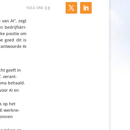
 van AI”, zegt
bedrijfs­kri­
eke positie om
e goed dit is
rant­woorde AI
ht geeft in
f, verant­
ramma behaald.
voor AI en
is op het
CE-werk­ne­
 binnen