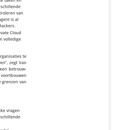
kse taken en
schil­lende
ro­leren van
gent is al
Rackers.
rivate Cloud
n volledige
a­ni­sa­ties te
en”, zegt Van
e een betrouw­
en voort­bouwen
e grenzen van
ijke vragen
schil­lende