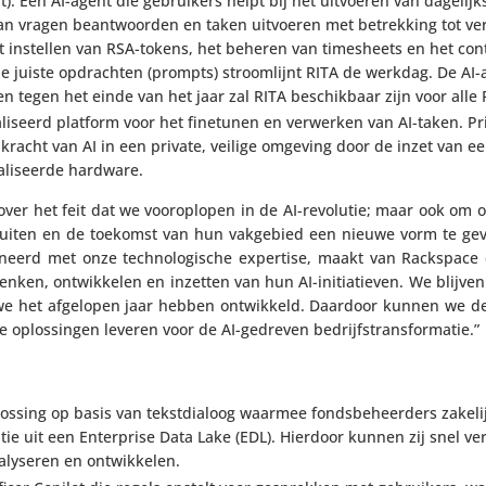
nt): Een AI-agent die gebrui­kers helpt bij het uitvoeren van dage­lij
 kan vragen beant­woorden en taken uitvoeren met betrek­king tot ver
 instellen van RSA-tokens, het beheren van times­heets en het cont
de juiste opdrachten (prompts) stroom­lijnt RITA de werkdag. De AI-a
n tegen het einde van het jaar zal RITA beschik­baar zijn voor alle 
ma­li­seerd platform voor het finetunen en verwerken van AI-taken. P
racht van AI in een private, veilige omgeving door de inzet van ee
a­li­seerde hardware.
ver het feit dat we voor­op­lopen in de AI-revolutie; maar ook om org
tsluiten en de toekomst van hun vakgebied een nieuwe vorm te gev
­neerd met onze tech­no­lo­gi­sche expertise, maakt van Rackspac
edenken, ontwik­kelen en inzetten van hun AI-initi­a­tieven. We blijv
e we het afgelopen jaar hebben ontwik­keld. Daardoor kunnen we d
e oplos­singen leveren voor de AI-gedreven bedrijfstransformatie.”
oplossing op basis van tekst­dia­loog waarmee fonds­be­heer­ders zakel
e uit een Enter­prise Data Lake (EDL). Hierdoor kunnen zij snel ver
analy­seren en ontwikkelen.