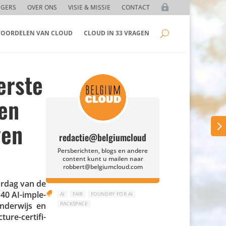
GGERS
OVER ONS
VISIE & MISSIE
CONTACT
 VOORDELEN VAN CLOUD
CLOUD IN 33 VRAGEN
erste
en
ven
redactie@belgiumcloud
Persberichten, blogs en andere
content kunt u mailen naar
robbert@belgiumcloud.com
aardag van de
 40 AI-imple­

AI
FAIR
FOUNDRY FOR AI
RACKSPACE
 onderwijs en
ure-certi­fi­