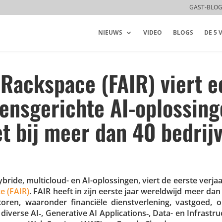
GAST-BLO
NIEUWS
VIDEO
BLOGS
DE 5
 Rackspace (FAIR) viert e
ensgerichte AI-oplossing
t bij meer dan 40 bedrij
hybride, multi­cloud- en AI-oplos­singen, viert de eerste verj
e (FAIR)
. FAIR heeft in zijn eerste jaar wereld­wijd meer dan
ctoren, waaronder finan­ciële dienst­ver­le­ning, vastgoed,
verse AI‑, Gene­ra­tive AI Applications‑, Data- en Infra­struc­t