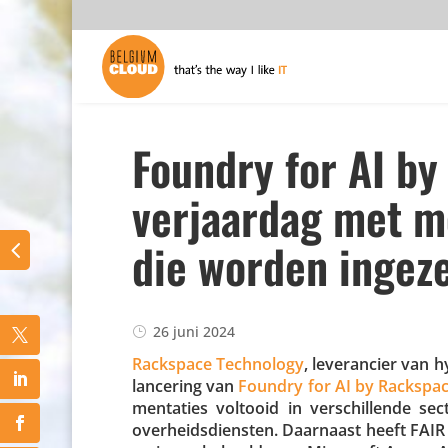
Foundry for AI by
verjaardag met m
die worden ingeze
26 juni 2024
Rackspace Tech­no­logy
, leve­ran­cier van 
lancering van
Foundry for AI by Rackspac
men­ta­ties voltooid in verschil­lende se
over­heids­dien­sten. Daarnaast heeft FAIR di