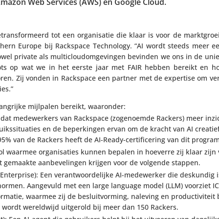
 Amazon Web Services (AWS) en Google Cloud.
ans­for­meerd tot een orga­ni­satie die klaar is voor de markt­groei
rn Europe bij Rackspace Tech­no­logy. “AI wordt steeds meer een 
zowel private als multi­cloudom­ge­vingen bevinden we ons in de uni
rots op wat we in het eerste jaar met FAIR hebben bereikt en ho
toren. Zij vonden in Rackspace een partner met de expertise om ve
ies.”
lang­rijke mijlpalen bereikt, waaronder:
ma dat mede­wer­kers van Rackspace (zoge­noemde Rackers) meer inzic
uiks­si­tu­a­ties en de beper­kingen ervan om de kracht van AI creatie
% van de Rackers heeft de AI-Ready-certi­fi­ce­ring van dit prog
ol waarmee orga­ni­sa­ties kunnen bepalen in hoeverre zij klaar zijn 
gemaakte aanbe­ve­lingen krijgen voor de volgende stappen.
e Enter­prise): Een verant­woor­de­lijke AI-mede­werker die deskundig 
n ‑normen. Aangevuld met een large language model (LLM) voorziet I
­matie, waarmee zij de besluit­vor­ming, naleving en produc­ti­vi­teit
wordt wereld­wijd uitgerold bij meer dan 150 Rackers.