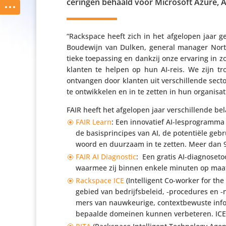
ce­ringen behaald voor Microsoft Azure,
“Rackspace heeft zich in het afgelopen jaar getr
Boudewijn van Dulken, general manager Northe
tieke toepas­sing en dankzij onze ervaring in 
klanten te helpen op hun AI-reis. We zijn t
ontvangen door klanten uit verschil­lende sec
te ontwik­kelen en in te zetten in hun organisat
FAIR heeft het afgelopen jaar verschil­lende be
FAIR Learn
: Een inno­va­tief AI-lespro­gram
de basis­prin­cipes van AI, de poten­tiële gebr
woord en duurzaam in te zetten. Meer dan 95
FAIR AI Diagnostic
: Een gratis AI-diagno­seto
waarmee zij binnen enkele minuten op maat 
Rackspace ICE
(Intel­li­gent Co-worker for th
gebied van bedrijfs­be­leid, ‑proce­dures e
mers van nauw­keu­rige, context­be­wuste infor
bepaalde domeinen kunnen verbe­teren. ICE 