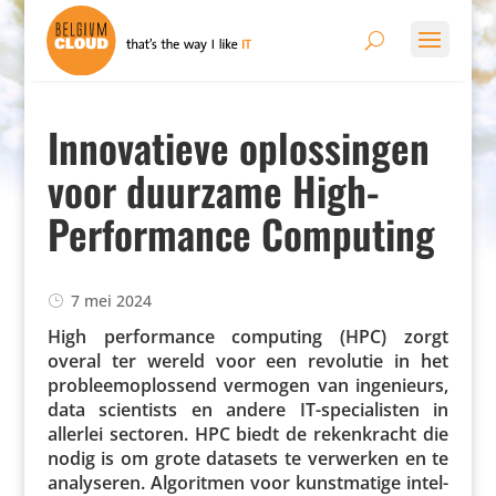
Innovatieve oplossingen
voor duurzame High-
Performance Computing
7 mei 2024
High perfor­mance computing (HPC) zorgt
overal ter wereld voor een revolutie in het
probleem­op­los­send vermogen van inge­ni­eurs,
data scien­tists en andere IT-speci­a­listen in
allerlei sectoren. HPC biedt de reken­kracht die
nodig is om grote datasets te verwerken en te
analy­seren. Algo­ritmen voor kunst­ma­tige intel­