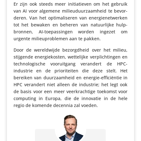
Er zijn ook steeds meer initi­a­tieven om het gebruik
van AI voor algemene mili­eu­duur­zaam­heid te bevor­
deren. Van het opti­ma­li­seren van ener­gie­net­werken
tot het bewaken en beheren van natuur­lijke hulp­
bronnen, AI-toepas­singen worden ingezet om
urgente mili­eu­pro­blemen aan te pakken.
Door de wereld­wijde bezorgd­heid over het milieu,
stijgende ener­gie­kosten, wette­lijke verplich­tingen en
tech­no­lo­gi­sche voor­uit­gang verandert de HPC-
industrie en de prio­ri­teiten die deze stelt. Het
bereiken van duur­zaam­heid en energie-effi­ci­ëntie in
HPC verandert niet alleen de industrie; het legt ook
de basis voor een meer veer­krach­tige toekomst voor
computing in Europa, die de innovatie in de hele
regio de komende decennia zal voeden.