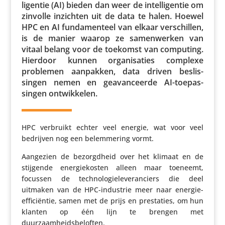
li­gentie (AI) bieden dan weer de intel­li­gentie om
zinvolle inzichten uit de data te halen. Hoewel
HPC en AI funda­men­teel van elkaar verschillen,
is de manier waarop ze samen­werken van
vitaal belang voor de toekomst van computing.
Hierdoor kunnen orga­ni­sa­ties complexe
problemen aanpakken, data driven beslis­
singen nemen en geavan­ceerde AI-toepas­
singen ontwikkelen.
HPC verbruikt echter veel energie, wat voor veel
bedrijven nog een belem­me­ring vormt.
Aangezien de bezorgd­heid over het klimaat en de
stijgende ener­gie­kosten alleen maar toeneemt,
focussen de tech­no­lo­gie­le­ve­ran­ciers die deel
uitmaken van de HPC-industrie meer naar energie-
effi­ci­ëntie, samen met de prijs en pres­ta­ties, om hun
klanten op één lijn te brengen met
duurzaamheidsbeloften.