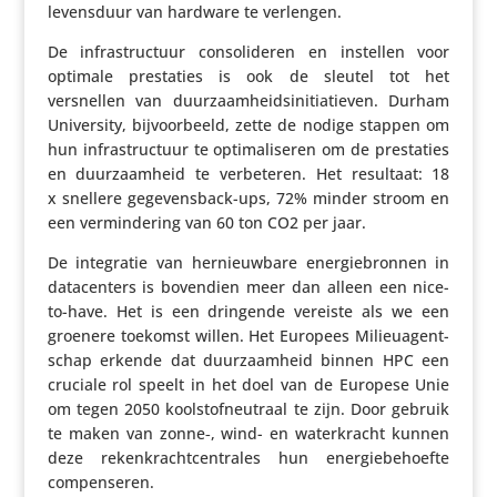
levens­duur van hardware te verlengen.
De infra­struc­tuur conso­li­deren en instellen voor
optimale pres­ta­ties is ook de sleutel tot het
versnellen van duur­zaam­heids­ini­ti­a­tieven. Durham
Univer­sity, bijvoor­beeld, zette de nodige stappen om
hun infra­struc­tuur te opti­ma­li­seren om de pres­ta­ties
en duur­zaam­heid te verbe­teren. Het resultaat: 18
x snellere gege­vens­back-ups, 72% minder stroom en
een vermin­de­ring van 60 ton CO2 per jaar.
De inte­gratie van hernieuw­bare ener­gie­bronnen in
data­cen­ters is bovendien meer dan alleen een nice-
to-have. Het is een dringende vereiste als we een
groenere toekomst willen. Het Europees Mili­eu­agent­
schap erkende dat duur­zaam­heid binnen HPC een
cruciale rol speelt in het doel van de Europese Unie
om tegen 2050 kool­stof­neu­traal te zijn. Door gebruik
te maken van zonne‑, wind- en water­kracht kunnen
deze reken­kracht­cen­trales hun ener­gie­be­hoefte
compenseren.