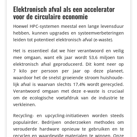
Elektronisch afval als een accelerator
voor de circulaire economie
Hoewel HPC-systemen meestal een lange levens­duur
hebben, kunnen upgrades en systeem­ver­be­te­ringen
leiden tot poten­tieel elek­tro­nisch afval (e‑waste).
Het is essen­tieel dat we hier verant­woord en veilig
mee omgaan, want elk jaar wordt 53,6 miljoen ton
elek­tro­nisch afval gepro­du­ceerd. Dit komt neer op
7 kilo per persoon per jaar op deze planeet,
waardoor het de snelst groeiende stroom huis­hou­de­
lijk afval is waarvan slechts 17,4% wordt gere­cy­cled.
Verant­woord omgaan met deze e‑waste is cruciaal
om de ecolo­gi­sche voet­af­druk van de industrie te
verkleinen.
Recycling- en upcycling-initi­a­tieven worden steeds
popu­lairder. Bedrijven onder­zoeken methodes om
verou­derde hardware opnieuw te gebruiken en te
recyclen en waar­de­volle mate­ri­alen te winnen. Onze