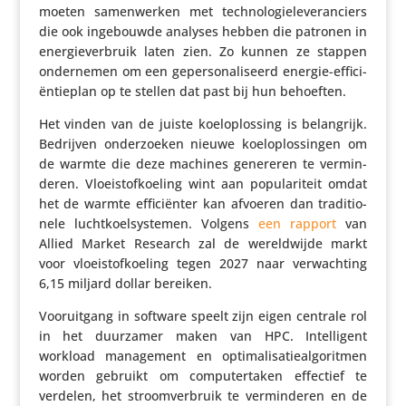
moeten samen­werken met tech­no­lo­gie­le­ve­ran­ciers
die ook inge­bouwde analyses hebben die patronen in
ener­gie­ver­bruik laten zien. Zo kunnen ze stappen
onder­nemen om een geper­so­na­li­seerd energie-effi­ci­
ën­tie­plan op te stellen dat past bij hun behoeften.
Het vinden van de juiste koel­o­p­los­sing is belang­rijk.
Bedrijven onder­zoeken nieuwe koel­o­p­los­singen om
de warmte die deze machines genereren te vermin­
deren. Vloei­stof­koe­ling wint aan popu­la­ri­teit omdat
het de warmte effi­ci­ënter kan afvoeren dan tradi­ti­o­
nele lucht­koel­sys­temen. Volgens
een rapport
van
Allied Market Research zal de wereld­wijde markt
voor vloei­stof­koe­ling tegen 2027 naar verwach­ting
6,15 miljard dollar bereiken.
Voor­uit­gang in software speelt zijn eigen centrale rol
in het duurzamer maken van HPC. Intel­li­gent
workload mana­ge­ment en opti­ma­li­sa­tie­al­go­ritmen
worden gebruikt om compu­ter­taken effectief te
verdelen, het stroom­ver­bruik te vermin­deren en de