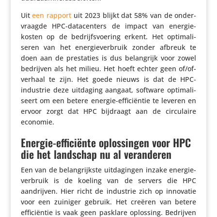
Uit
een rapport
uit 2023 blijkt dat 58% van de onder­
vraagde HPC-data­cen­ters de impact van ener­gie­
kosten op de bedrijfs­voe­ring erkent. Het opti­ma­li­
seren van het ener­gie­ver­bruik zonder afbreuk te
doen aan de pres­ta­ties is dus belang­rijk voor zowel
bedrijven als het milieu. Het hoeft echter geen of/of-
verhaal te zijn. Het goede nieuws is dat de HPC-
industrie deze uitdaging aangaat, software opti­ma­li­
seert om een betere energie-effi­ci­ëntie te leveren en
ervoor zorgt dat HPC bijdraagt aan de circu­laire
economie.
Energie-efficiënte oplossingen voor HPC
die het landschap nu al veranderen
Een van de belang­rijkste uitda­gingen inzake ener­gie­
ver­bruik is de koeling van de servers die HPC
aandrijven. Hier richt de industrie zich op innovatie
voor een zuiniger gebruik. Het creëren van betere
effi­ci­ëntie is vaak geen pasklare oplossing. Bedrijven