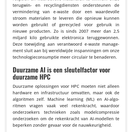
terugwin- en recy­cling­dien­sten onder­steunen de
vermin­de­ring van e‑waste door een waar­de­volle
stroom mate­ri­alen te leveren die opnieuw kunnen
worden gebruikt of gere­cy­cled voor gebruik in
nieuwe producten. Zo is sinds 2007 meer dan 2,5
miljard kilo gebruikte elek­tro­nica terug­ge­wonnen.
Deze toewij­ding aan verant­woord e‑waste mana­ge­
ment sluit aan bij wereld­wijde inspan­ningen om onze
tech­no­lo­gie­con­sumptie meer circulair te benaderen.
Duurzame AI is een sleutelfactor voor
duurzame HPC
Duurzame oplos­singen voor HPC moeten niet alleen
hardware en infra­struc­tuur omvatten, maar ook de
algo­ritmen zelf. Machine learning (ML) en AI-algo­
ritmen vragen vaak veel reken­kracht, waardoor
onder­zoe­kers tech­nieken zoals model­com­pressie
onder­zoeken om de reken­kracht van AI-modellen te
beperken zonder gevaar voor de nauwkeurigheid.