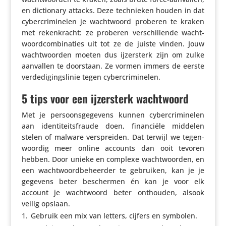
en dicti­o­nary attacks. Deze tech­nieken houden in dat
cyber­cri­mi­nelen je wacht­woord proberen te kraken
met reken­kracht: ze proberen verschil­lende wacht­
woord­com­bi­na­ties uit tot ze de juiste vinden. Jouw
wacht­woorden moeten dus ijzer­sterk zijn om zulke
aanvallen te doorstaan. Ze vormen immers de eerste
verde­di­gings­linie tegen cybercriminelen.
5 tips voor een ijzersterk wachtwoord
Met je persoons­ge­ge­vens kunnen cyber­cri­mi­nelen
aan iden­ti­teits­fraude doen, finan­ciële middelen
stelen of malware verspreiden. Dat terwijl we tegen­
woordig meer online accounts dan ooit tevoren
hebben. Door unieke en complexe wacht­woorden, en
een wacht­woord­be­heerder te gebruiken, kan je je
gegevens beter beschermen én kan je voor elk
account je wacht­woord beter onthouden, alsook
veilig opslaan.
Gebruik een mix van letters, cijfers en symbolen.