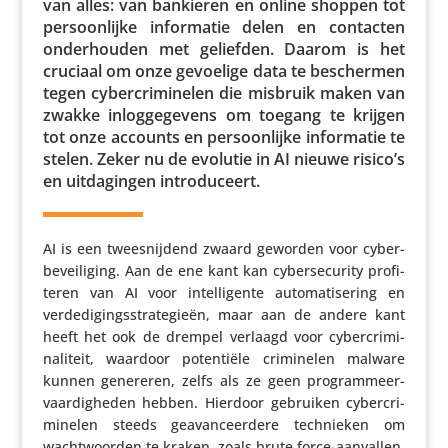
van alles: van bankieren en online shoppen tot
persoon­lijke infor­matie delen en contacten
onder­houden met geliefden. Daarom is het
cruciaal om onze gevoelige data te beschermen
tegen cyber­cri­mi­nelen die misbruik maken van
zwakke inlog­ge­ge­vens om toegang te krijgen
tot onze accounts en persoon­lijke infor­matie te
stelen. Zeker nu de evolutie in AI nieuwe risico’s
en uitda­gingen introduceert.
AI is een twee­snij­dend zwaard geworden voor cyber­
be­vei­li­ging. Aan de ene kant kan cyber­se­cu­rity profi­
teren van AI voor intel­li­gente auto­ma­ti­se­ring en
verde­di­gings­stra­te­gieën, maar aan de andere kant
heeft het ook de drempel verlaagd voor cyber­cri­mi­
na­li­teit, waardoor poten­tiële crimi­nelen malware
kunnen genereren, zelfs als ze geen program­meer­
vaar­dig­heden hebben. Hierdoor gebruiken cyber­cri­
mi­nelen steeds geavan­ceer­dere tech­nieken om
wacht­woorden te kraken, zoals brute force-aanvallen,