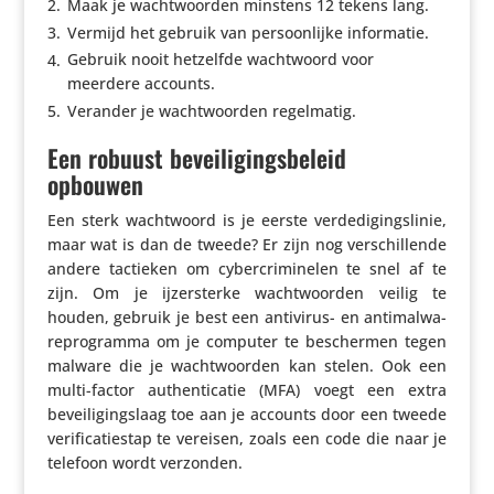
Maak je wacht­woorden minstens 12 tekens lang.
Vermijd het gebruik van persoon­lijke informatie.
Gebruik nooit hetzelfde wacht­woord voor
meerdere accounts.
Verander je wacht­woorden regelmatig.
Een robuust beveiligingsbeleid
opbouwen
Een sterk wacht­woord is je eerste verde­di­gings­linie,
maar wat is dan de tweede? Er zijn nog verschil­lende
andere tactieken om cyber­cri­mi­nelen te snel af te
zijn. Om je ijzer­sterke wacht­woorden veilig te
houden, gebruik je best een antivirus- en anti­mal­wa­
re­pro­gramma om je computer te beschermen tegen
malware die je wacht­woorden kan stelen. Ook een
multi-factor authen­ti­catie (MFA) voegt een extra
bevei­li­gings­laag toe aan je accounts door een tweede
veri­fi­ca­tie­stap te vereisen, zoals een code die naar je
telefoon wordt verzonden.