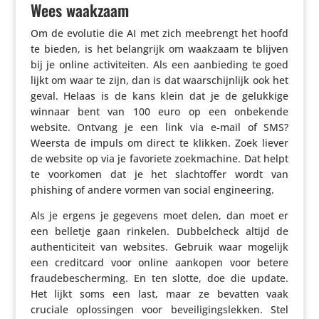
Wees waakzaam
Om de evolutie die AI met zich meebrengt het hoofd
te bieden, is het belang­rijk om waakzaam te blijven
bij je online acti­vi­teiten. Als een aanbie­ding te goed
lijkt om waar te zijn, dan is dat waar­schijn­lijk ook het
geval. Helaas is de kans klein dat je de gelukkige
winnaar bent van 100 euro op een onbekende
website. Ontvang je een link via e‑mail of SMS?
Weersta de impuls om direct te klikken. Zoek liever
de website op via je favoriete zoek­ma­chine. Dat helpt
te voorkomen dat je het slacht­offer wordt van
phishing of andere vormen van social engineering.
Als je ergens je gegevens moet delen, dan moet er
een belletje gaan rinkelen. Dubbel­check altijd de
authen­ti­ci­teit van websites. Gebruik waar mogelijk
een credit­card voor online aankopen voor betere
frau­de­be­scher­ming. En ten slotte, doe die update.
Het lijkt soms een last, maar ze bevatten vaak
cruciale oplos­singen voor bevei­li­gings­lekken. Stel