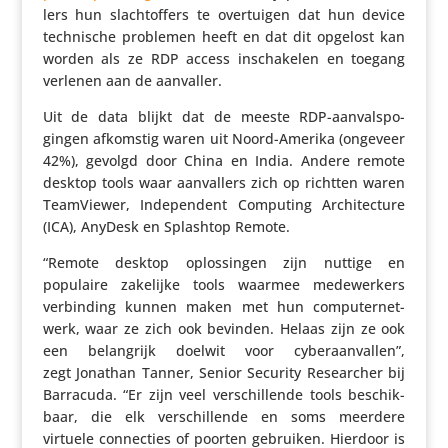
lers hun slacht­of­fers te over­tuigen dat hun device
tech­ni­sche problemen heeft en dat dit opgelost kan
worden als ze RDP access inscha­kelen en toegang
verlenen aan de aanvaller.
Uit de data blijkt dat de meeste RDP-aanvals­po­
gingen afkomstig waren uit Noord-Amerika (ongeveer
42%), gevolgd door China en India. Andere remote
desktop tools waar aanval­lers zich op richtten waren
Team­Viewer, Inde­pen­dent Computing Archi­tec­ture
(ICA), AnyDesk en Splashtop Remote.
“Remote desktop oplos­singen zijn nuttige en
populaire zakelijke tools waarmee mede­wer­kers
verbin­ding kunnen maken met hun compu­ter­net­
werk, waar ze zich ook bevinden. Helaas zijn ze ook
een belang­rijk doelwit voor cyber­aan­vallen”,
zegt Jonathan Tanner, Senior Security Researcher bij
Barracuda. “Er zijn veel verschil­lende tools beschik­
baar, die elk verschil­lende en soms meerdere
virtuele connec­ties of poorten gebruiken. Hierdoor is