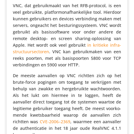
VNC, dat gebruik­maakt van het RFB-protocol, is een
veel gebruikte, plat­for­mon­af­han­ke­lijke tool. Hierdoor
kunnen gebrui­kers en devices verbin­ding maken met
servers, ongeacht het bestu­rings­sys­teem. VNC wordt
gebruikt als basis­soft­ware voor onder andere de
remote desktop- en screen sharing-oplossing van
Apple. Het wordt ook veel gebruikt
in kritieke infra­
struc­tuur­sec­toren
. VNC kan gebruik­maken van een
reeks poorten, met als basis­poorten 5800 voor TCP
verbin­dingen en 5900 voor HTTP.
De meeste aanvallen op VNC richtten zich op het
brute-force pogingen om toegang te verkrijgen met
behulp van zwakke en herge­bruikte wacht­woorden.
Als het lukt om hiermee in te loggen, heeft de
aanvaller direct toegang tot de systemen waartoe de
legitieme gebruiker toegang heeft. De meest voor­ko­
mende kwets­baar­heid waarop de aanvallen zich
richtten was
CVE-2006–2369
, waarmee een aanvaller
de authen­ti­catie in het 18 jaar oude RealVNC 4.1.1