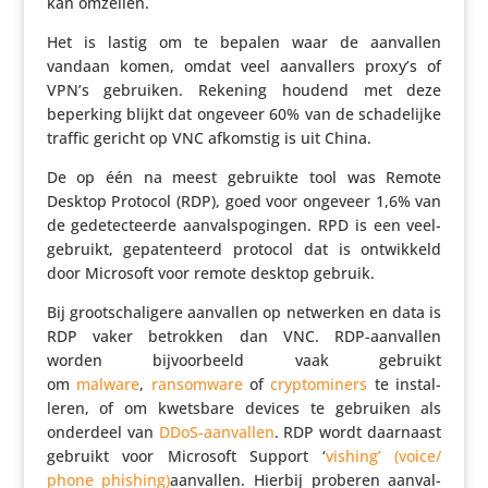
kan omzeilen.
Het is lastig om te bepalen waar de aanvallen
vandaan komen, omdat veel aanval­lers proxy’s of
VPN’s gebruiken. Rekening houdend met deze
beperking blijkt dat ongeveer 60% van de scha­de­lijke
traffic gericht op VNC afkomstig is uit China.
De op één na meest gebruikte tool was Remote
Desktop Protocol (RDP), goed voor ongeveer 1,6% van
de gede­tec­teerde aanvals­po­gingen. RPD is een veel­
ge­bruikt, gepa­ten­teerd protocol dat is ontwik­keld
door Microsoft voor remote desktop gebruik.
Bij groot­scha­li­gere aanvallen op netwerken en data is
RDP vaker betrokken dan VNC. RDP-aanvallen
worden bijvoor­beeld vaak gebruikt
om
malware
,
ransom­ware
of
cryp­to­mi­ners
te instal­
leren, of om kwetsbare devices te gebruiken als
onderdeel van
DDoS-aanvallen
. RDP wordt daarnaast
gebruikt voor Microsoft Support ‘
vishing’ (voice/​
phone phishing)
aanvallen. Hierbij proberen aanval­