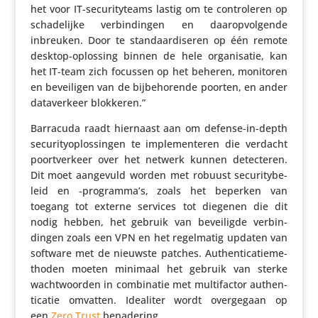
het voor IT-secu­ri­ty­teams lastig om te contro­leren op
scha­de­lijke verbin­dingen en daar­op­vol­gende
inbreuken. Door te stan­daar­di­seren op één remote
desktop-oplossing binnen de hele orga­ni­satie, kan
het IT-team zich focussen op het beheren, monitoren
en bevei­ligen van de bijbe­ho­rende poorten, en ander
data­ver­keer blokkeren.”
Barracuda raadt hiernaast aan om defense-in-depth
secu­ri­ty­op­los­singen te imple­men­teren die verdacht
poort­ver­keer over het netwerk kunnen detec­teren.
Dit moet aangevuld worden met robuust secu­ri­ty­be­
leid en ‑programma’s, zoals het beperken van
toegang tot externe services tot diegenen die dit
nodig hebben, het gebruik van bevei­ligde verbin­
dingen zoals een VPN en het regel­matig updaten van
software met de nieuwste patches. Authen­ti­ca­tie­me­
thoden moeten minimaal het gebruik van sterke
wacht­woorden in combi­natie met multi­factor authen­
ti­catie omvatten. Idealiter wordt over­ge­gaan op
een
Zero Trust
benadering.