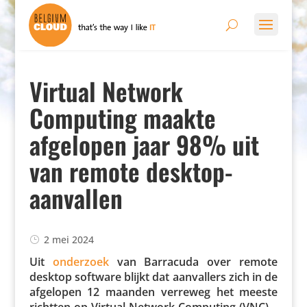
Virtual Network
Computing maakte
afgelopen jaar 98% uit
van remote desktop-
aanvallen
2 mei 2024
Uit
onderzoek
van Barracuda over remote
desktop software blijkt dat aanval­lers zich in de
afgelopen 12 maanden verreweg het meeste
richtten op Virtual Network Computing (VNC) –