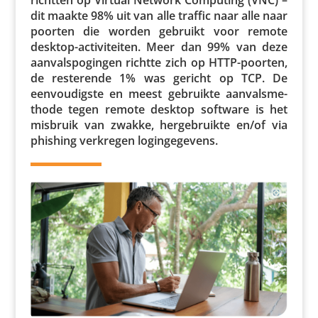
dit maakte 98% uit van alle traffic naar alle naar
poorten die worden gebruikt voor remote
desktop-acti­vi­teiten. Meer dan 99% van deze
aanvals­po­gingen richtte zich op HTTP-poorten,
de reste­rende 1% was gericht op TCP. De
eenvou­digste en meest gebruikte aanvals­me­
thode tegen remote desktop software is het
misbruik van zwakke, herge­bruikte en/​of via
phishing verkregen logingegevens.