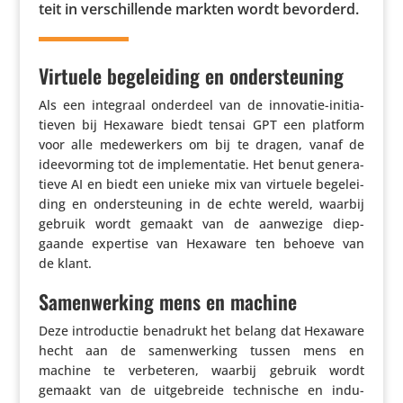
teit in verschil­lende markten wordt bevorderd.
Virtuele begeleiding en ondersteuning
Als een integraal onderdeel van de innovatie-initi­a­
tieven bij Hexaware biedt tensai GPT een platform
voor alle mede­wer­kers om bij te dragen, vanaf de
idee­vor­ming tot de imple­men­tatie. Het benut gene­ra­
tieve AI en biedt een unieke mix van virtuele bege­lei­
ding en onder­steu­ning in de echte wereld, waarbij
gebruik wordt gemaakt van de aanwezige diep­
gaande expertise van Hexaware ten behoeve van
de klant.
Samenwerking mens en machine
Deze intro­ductie benadrukt het belang dat Hexaware
hecht aan de samen­wer­king tussen mens en
machine te verbe­teren, waarbij gebruik wordt
gemaakt van de uitge­breide tech­ni­sche en indu­