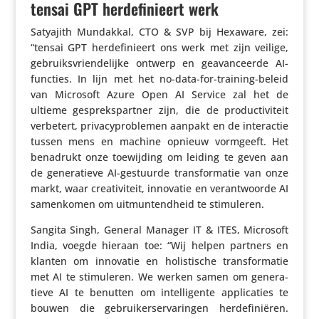
tensai GPT herdefinieert werk
Satyajith Mundakkal, CTO & SVP bij Hexaware, zei:
“tensai GPT herde­fi­ni­eert ons werk met zijn veilige,
gebruiks­vrien­de­lijke ontwerp en geavan­ceerde AI-
functies. In lijn met het no-data-for-training-beleid
van Microsoft Azure Open AI Service zal het de
ultieme gespreks­partner zijn, die de produc­ti­vi­teit
verbetert, priva­cy­pro­blemen aanpakt en de inter­actie
tussen mens en machine opnieuw vormgeeft. Het
benadrukt onze toewij­ding om leiding te geven aan
de gene­ra­tieve AI-gestuurde trans­for­matie van onze
markt, waar crea­ti­vi­teit, innovatie en verant­woorde AI
samen­komen om uitmun­tend­heid te stimuleren.
Sangita Singh, General Manager IT & ITES, Microsoft
India, voegde hieraan toe: “Wij helpen partners en
klanten om innovatie en holis­ti­sche trans­for­matie
met AI te stimu­leren. We werken samen om gene­ra­
tieve AI te benutten om intel­li­gente appli­ca­ties te
bouwen die gebrui­ker­s­er­va­ringen herde­fi­ni­ëren.