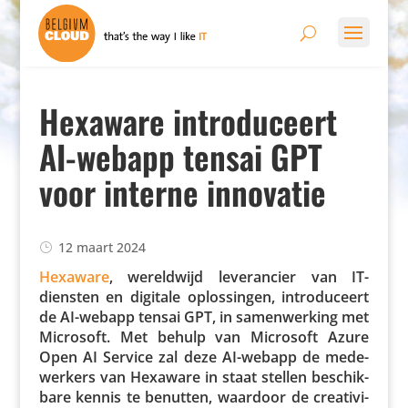
Hexaware introduceert
AI-webapp tensai GPT
voor interne innovatie
12 maart 2024
Hexaware
, wereld­wijd leve­ran­cier van IT-
diensten en digitale oplos­singen, intro­du­ceert
de AI-webapp tensai GPT, in samen­wer­king met
Microsoft. Met behulp van Microsoft Azure
Open AI Service zal deze AI-webapp de mede­
wer­kers van Hexaware in staat stellen beschik­
bare kennis te benutten, waardoor de crea­ti­vi­