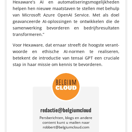
Hexaware’s AI en auto­ma­ti­se­rings­mo­ge­lijk­heden
helpen hen nieuwe maat­staven te stellen met behulp
van Microsoft Azure OpenAI Service. Met als doel
geavan­ceerde AI-oplos­singen te ontwik­kelen die de
samen­wer­king bevor­deren en bedrijfs­re­sul­taten
transformeren.”
Voor Hexaware, dat ernaar streeft de hoogste verant­
woorde en ethische AI-normen te reali­seren,
betekent de intro­ductie van tensai GPT een cruciale
stap in haar missie om kennis te bevorderen.
redactie@belgiumcloud
Persberichten, blogs en andere
content kunt u mailen naar
robbert@belgiumcloud.com