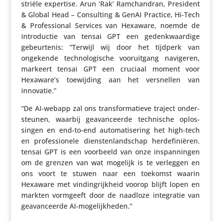
striële expertise. Arun ‘Rak’ Ramchandran, President
& Global Head – Consul­ting & GenAI Practice, Hi-Tech
& Profes­si­onal Services van Hexaware, noemde de
intro­ductie van tensai GPT een gedenk­waar­dige
gebeur­tenis: “Terwijl wij door het tijdperk van
ongekende tech­no­lo­gi­sche voor­uit­gang navigeren,
markeert tensai GPT een cruciaal moment voor
Hexaware’s toewij­ding aan het versnellen van
innovatie.”
“De AI-webapp zal ons trans­for­ma­tieve traject onder­
steunen, waarbij geavan­ceerde tech­ni­sche oplos­
singen en end-to-end auto­ma­ti­se­ring het high-tech
en profes­si­o­nele dien­sten­land­schap herde­fi­ni­ëren.
tensai GPT is een voorbeeld van onze inspan­ningen
om de grenzen van wat mogelijk is te verleggen en
ons voort te stuwen naar een toekomst waarin
Hexaware met vinding­rijk­heid voorop blijft lopen en
markten vormgeeft door de naadloze inte­gratie van
geavan­ceerde AI-mogelijkheden.”