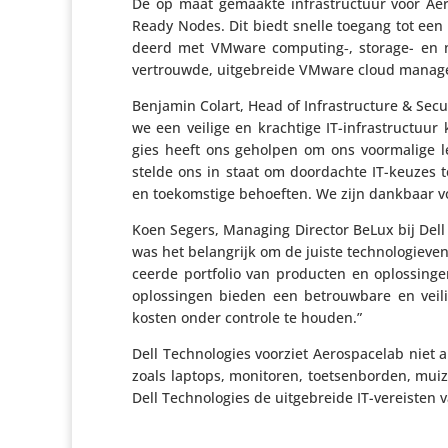
De op maat gemaakte infra­struc­tuur voor Aer
Ready Nodes. Dit biedt snelle toegang tot een
deerd met VMware computing‑, storage- en netw
vertrouwde, uitge­breide VMware cloud mana­ge­
Benjamin Colart, Head of Infra­struc­ture & Secu
we een veilige en krachtige IT-infra­struc­tuur
gies heeft ons geholpen om ons voor­ma­lige l
stelde ons in staat om door­dachte IT-keuzes 
en toekom­stige behoeften. We zijn dankbaar voo
Koen Segers, Managing Director BeLux bij Dell Tech
was het belang­rijk om de juiste tech­no­lo­gie­v
ceerde portfolio van producten en oplos­singen
oplos­singen bieden een betrouw­bare en veilig
kosten onder controle te houden.”
Dell Tech­no­lo­gies voorziet Aero­s­pa­celab ni
zoals laptops, monitoren, toet­sen­borden, muize
Dell Tech­no­lo­gies de uitge­breide IT-vereisten 