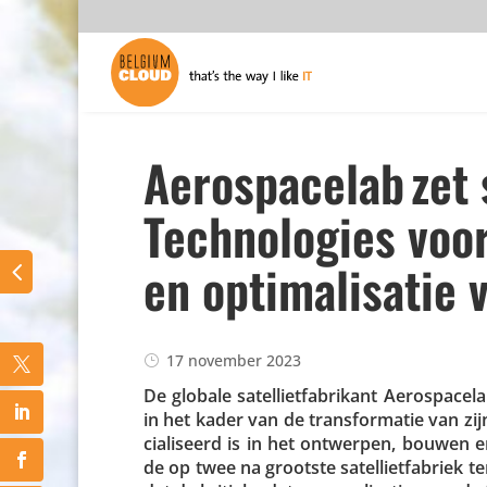
Aerospacelab zet
Technologies voor
en optimalisatie v
17 november 2023
De globale satel­liet­fa­bri­kant Aero­s­pa
in het kader van de trans­for­matie van zijn
ci­a­li­seerd is in het ontwerpen, bouwen 
de op twee na grootste satel­liet­fa­briek