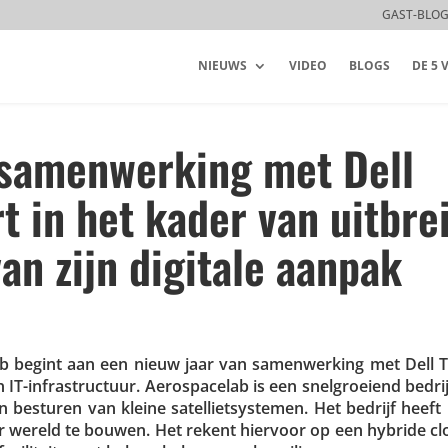
GAST-BLO
NIEUWS
VIDEO
BLOGS
DE 5
 samenwerking met Dell
t in het kader van uitbre
an zijn digitale aanpak
­celab begint aan een nieuw jaar van samen­wer­king met Dell Te
 IT-infra­struc­tuur. Aero­s­pa­celab is een snel­groeiend bedri
en besturen van kleine satel­liet­sys­temen. Het bedrijf hee
 ter wereld te bouwen. Het rekent hiervoor op een hybride cl