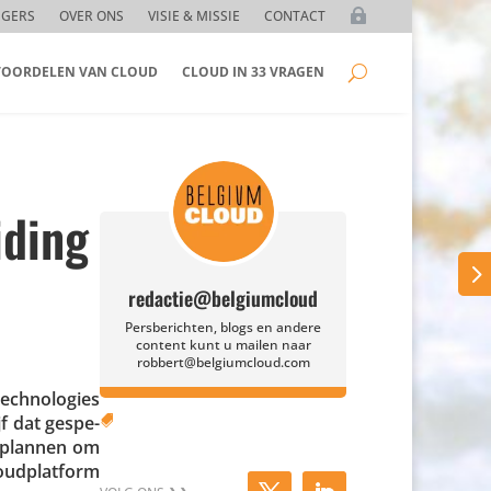
GGERS
OVER ONS
VISIE & MISSIE
CONTACT
 VOORDELEN VAN CLOUD
CLOUD IN 33 VRAGEN
iding
redactie@belgiumcloud
Persberichten, blogs en andere
content kunt u mailen naar
robbert@belgiumcloud.com
ch­no­lo­gies
jf dat gespe­

ft plannen om
oud­plat­form