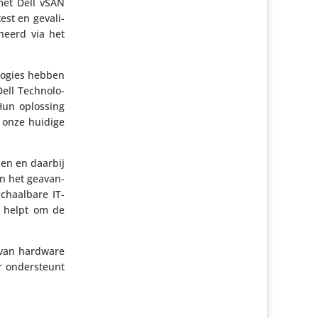
met Dell vSAN
st en geva­li­
eheerd via het
­lo­gies hebben
ll Tech­no­lo­
 Hun oplossing
n onze huidige
alen en daarbij
 en het geavan­
chaal­bare IT-
jd helpt om de
ok van hardware
r onder­steunt