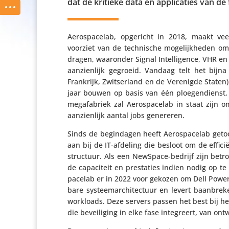
dat de kritieke data en appli­ca­ties van de
Aero­s­pa­celab, opgericht in 2018, maakt veel­z
voorziet van de tech­ni­sche moge­lijk­heden 
dragen, waaronder Signal Intel­li­gence, VHR en 
aanzien­lijk gegroeid. Vandaag telt het bijn
Frankrijk, Zwit­ser­land en de Verenigde Staten). I
jaar bouwen op basis van één ploe­gen­dienst, 
mega­fa­briek zal Aero­s­pa­celab in staat zijn
aanzien­lijk aantal jobs genereren.
Sinds de begin­dagen heeft Aero­s­pa­celab geto
aan bij de IT-afdeling die besloot om de effi­ci
struc­tuur. Als een NewSpace-bedrijf zijn betr
de capa­ci­teit en pres­ta­ties indien nodig op t
pa­celab er in 2022 voor gekozen om Dell Pow
bare systeem­ar­chi­tec­tuur en levert baan­bre­
workloads. Deze servers passen het best bij het 
die bevei­li­ging in elke fase inte­greert, van on