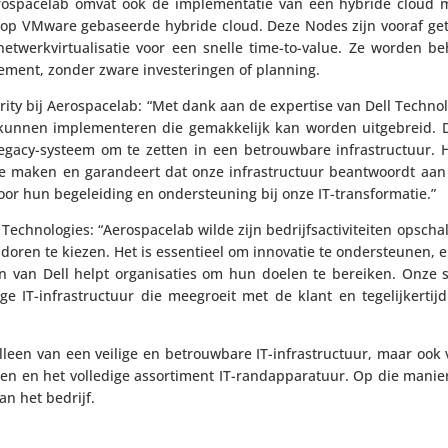
o­s­pa­celab omvat ook de imple­men­tatie van een hybride cloud 
 op VMware geba­seerde hybride cloud. Deze Nodes zijn vooraf gete
erk­vir­tu­a­li­satie voor een snelle time-to-value. Ze worden b
ment, zonder zware inves­te­ringen of planning.
rity bij Aero­s­pa­celab: “Met dank aan de expertise van Dell Tech­no
 kunnen imple­men­teren die gemak­ke­lijk kan worden uitge­breid. De
egacy-systeem om te zetten in een betrouw­bare infra­struc­tuur.
te maken en garan­deert dat onze infra­struc­tuur beant­woordt aa
r hun bege­lei­ding en onder­steu­ning bij onze IT-transformatie.”
­no­lo­gies: “Aero­s­pa­celab wilde zijn bedrijfs­ac­ti­vi­teiten opsch
en­doren te kiezen. Het is essen­tieel om innovatie te onder­steunen,
 van Dell helpt orga­ni­sa­ties om hun doelen te bereiken. Onze s
e IT-infra­struc­tuur die meegroeit met de klant en tege­lij­ker­ti
et alleen van een veilige en betrouw­bare IT-infra­struc­tuur, maar o
n en het volledige assor­ti­ment IT-rand­ap­pa­ra­tuur. Op die manie
van het bedrijf.