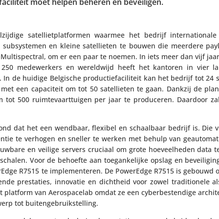
 faci­li­teit moet helpen beheren en beveiligen.
ij­dige satel­liet­plat­formen waarmee het bedrijf inter­na­ti­o­nale
om subsys­temen en kleine satel­lieten te bouwen die meerdere pa
Multi­spec­tral, om er een paar te noemen. In iets meer dan vijf jaar
a 250 mede­wer­kers en wereld­wijd heeft het kantoren in vier la
n de huidige Belgische produc­tie­fa­ci­li­teit kan het bedrijf tot 24 s
met een capa­ci­teit om tot 50 satel­lieten te gaan. Dankzij de pl
 om tot 500 ruim­te­vaart­tuigen per jaar te produ­ceren. Daardoor z
ond dat het een wendbaar, flexibel en schaal­baar bedrijf is. Die v
­ëntie te verhogen en sneller te werken met behulp van geau­to­ma­ti
ouw­bare en veilige servers cruciaal om grote hoeveel­heden data 
e schalen. Voor de behoefte aan toegan­ke­lijke opslag en bevei­li­gin
erEdge R7515 te imple­men­teren. De PowerEdge R7515 is gebouwd o
kende pres­ta­ties, innovatie en dichtheid voor zowel tradi­ti­o­nele
platform van Aero­s­pa­celab omdat ze een cyber­be­sten­dige archi­t
twerp tot buitengebruikstelling.