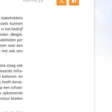
 stake­hol­ders
yloads kunnen
 is het bedrijf
nden (België,
atel­lieten per
annen voor een
al het ook een
isie sloeg ook
­seerde infra­
te beheren, en
g heeft Aero­s­
p een schaal­
 als opkomende
ec­tuur bieden