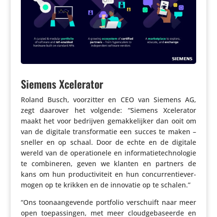
Siemens Xcelerator
Roland Busch, voor­zitter en CEO van Siemens AG,
zegt daarover het volgende: “Siemens Xcele­rator
maakt het voor bedrijven gemak­ke­lijker dan ooit om
van de digitale trans­for­matie een succes te maken –
sneller en op schaal. Door de echte en de digitale
wereld van de opera­ti­o­nele en infor­ma­tie­tech­no­logie
te combi­neren, geven we klanten en partners de
kans om hun produc­ti­vi­teit en hun concur­ren­tie­ver­
mogen op te krikken en de innovatie op te schalen.”
“Ons toon­aan­ge­vende portfolio verschuift naar meer
open toepas­singen, met meer cloud­ge­ba­seerde en