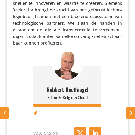
sneller te innoveren en waarde te creëren. Siemens
Xcele­rator brengt de kracht van ons gefocust tech­no­
lo­gie­be­drijf samen met een bloeiend ecosys­teem van
tech­no­lo­gi­sche partners. We slaan de handen in
elkaar om de digitale trans­for­matie te vereen­vou­
digen, zodat klanten van elke omvang snel en schaal­
baar kunnen profiteren.”
Robbert Hoeffnagel
Editor @ Belgium Cloud
