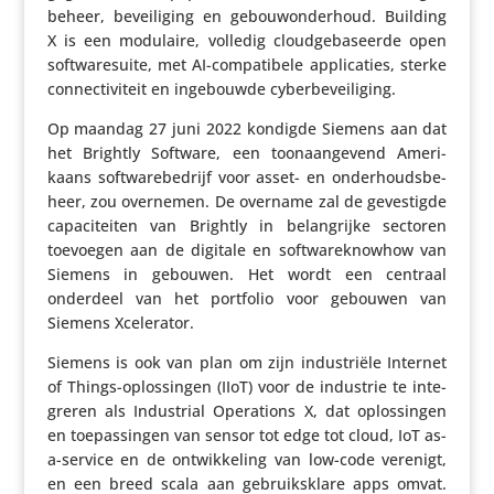
be­heer, bevei­li­ging en gebouw­on­der­houd. Building
X is een modulaire, volledig cloud­ge­ba­seerde open
soft­wa­res­uite, met AI-compa­ti­bele appli­ca­ties, sterke
connec­ti­vi­teit en inge­bouwde cyberbeveiliging.
Op maandag 27 juni 2022 kondigde Siemens aan dat
het Brightly Software, een toon­aan­ge­vend Ameri­
kaans soft­wa­re­be­drijf voor asset- en onder­houds­be­
heer, zou overnemen. De overname zal de geves­tigde
capa­ci­teiten van Brightly in belang­rijke sectoren
toevoegen aan de digitale en soft­wa­rek­nowhow van
Siemens in gebouwen. Het wordt een centraal
onderdeel van het portfolio voor gebouwen van
Siemens Xcelerator.
Siemens is ook van plan om zijn indu­striële Internet
of Things-oplos­singen (IIoT) voor de industrie te inte­
greren als Indu­strial Opera­tions X, dat oplos­singen
en toepas­singen van sensor tot edge tot cloud, IoT as-
a-service en de ontwik­ke­ling van low-code verenigt,
en een breed scala aan gebruiks­klare apps omvat.