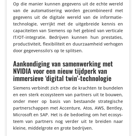
Op die manier kunnen gegevens uit de echte wereld
van de auto­ma­ti­se­ring worden gecom­bi­neerd met
gegevens uit de digitale wereld van de infor­ma­tie­
tech­no­logie, verrijkt met de uitge­breide kennis en
capa­ci­teiten van Siemens op het gebied van verticale
IT/OT-inte­gratie. Bedrijven kunnen hun pres­ta­ties,
produc­ti­vi­teit, flexi­bi­li­teit en duur­zaam­heid verhogen
door gegevenssilo’s op te splitsen.
Aankondiging van samenwerking met
NVIDIA voor een nieuw tijdperk van
immersieve ‘digital twin’-technologie
Siemens verbindt zich ertoe de krachten te bundelen
en een sterk ecosys­teem van partners uit te bouwen,
onder meer op basis van bestaande stra­te­gi­sche
part­ner­schappen met Accenture, Atos, AWS, Bentley,
Microsoft en SAP. Het is de bedoeling om het ecosys­
teem van partners nog verder uit te breiden naar
kleine, middel­grote en grote bedrijven.