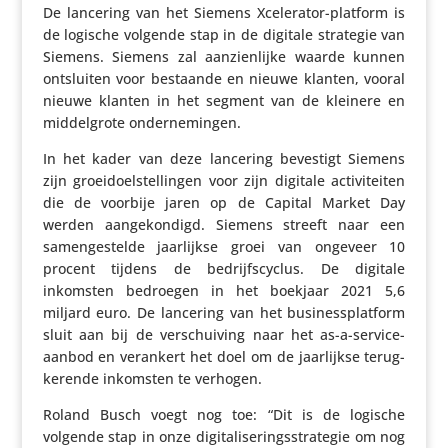
De lancering van het Siemens Xcele­rator-platform is
de logische volgende stap in de digitale strategie van
Siemens. Siemens zal aanzien­lijke waarde kunnen
ontsluiten voor bestaande en nieuwe klanten, vooral
nieuwe klanten in het segment van de kleinere en
middel­grote ondernemingen.
In het kader van deze lancering bevestigt Siemens
zijn groei­doel­stel­lingen voor zijn digitale acti­vi­teiten
die de voorbije jaren op de Capital Market Day
werden aange­kon­digd. Siemens streeft naar een
samen­ge­stelde jaar­lijkse groei van ongeveer 10
procent tijdens de bedrijfs­cy­clus. De digitale
inkomsten bedroegen in het boekjaar 2021 5,6
miljard euro. De lancering van het busi­ness­plat­form
sluit aan bij de verschui­ving naar het as-a-service-
aanbod en verankert het doel om de jaar­lijkse terug­
ke­rende inkomsten te verhogen.
Roland Busch voegt nog toe: “Dit is de logische
volgende stap in onze digi­ta­li­se­rings­stra­tegie om nog