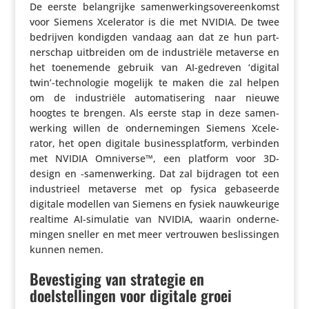
De eerste belang­rijke samen­wer­kings­over­een­komst
voor Siemens Xcele­rator is die met NVIDIA. De twee
bedrijven kondigden vandaag aan dat ze hun part­
ner­schap uitbreiden om de indu­striële metaverse en
het toene­mende gebruik van AI-gedreven ‘digital
twin’-technologie mogelijk te maken die zal helpen
om de indu­striële auto­ma­ti­se­ring naar nieuwe
hoogtes te brengen. Als eerste stap in deze samen­
wer­king willen de onder­ne­mingen Siemens Xcele­
rator, het open digitale busi­ness­plat­form, verbinden
met NVIDIA Omniverse™, een platform voor 3D-
design en ‑samen­wer­king. Dat zal bijdragen tot een
indu­strieel metaverse met op fysica geba­seerde
digitale modellen van Siemens en fysiek nauw­keu­rige
realtime AI-simulatie van NVIDIA, waarin onder­ne­
mingen sneller en met meer vertrouwen beslis­singen
kunnen nemen.
Bevestiging van strategie en
doelstellingen voor digitale groei