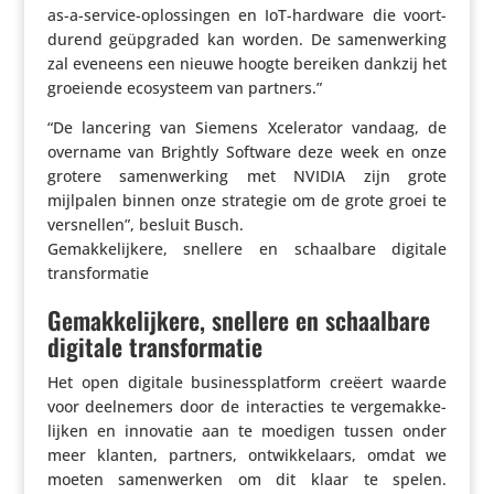
as-a-service-oplos­singen en IoT-hardware die voort­
du­rend geüp­graded kan worden. De samen­wer­king
zal eveneens een nieuwe hoogte bereiken dankzij het
groeiende ecosys­teem van partners.”
“De lancering van Siemens Xcele­rator vandaag, de
overname van Brightly Software deze week en onze
grotere samen­wer­king met NVIDIA zijn grote
mijlpalen binnen onze strategie om de grote groei te
versnellen”, besluit Busch.
Gemak­ke­lij­kere, snellere en schaal­bare digitale
transformatie
Gemakkelijkere, snellere en schaalbare
digitale transformatie
Het open digitale busi­ness­plat­form creëert waarde
voor deel­ne­mers door de inter­ac­ties te verge­mak­ke­
lijken en innovatie aan te moedigen tussen onder
meer klanten, partners, ontwik­ke­laars, omdat we
moeten samen­werken om dit klaar te spelen.