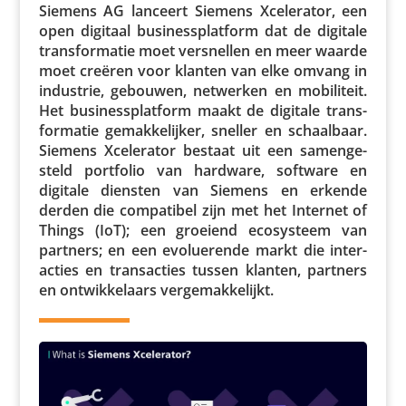
Siemens AG lanceert Siemens Xcele­rator, een
open digitaal busi­ness­plat­form dat de digitale
trans­for­matie moet versnellen en meer waarde
moet creëren voor klanten van elke omvang in
industrie, gebouwen, netwerken en mobi­li­teit.
Het busi­ness­plat­form maakt de digitale trans­
for­matie gemak­ke­lijker, sneller en schaal­baar.
Siemens Xcele­rator bestaat uit een samen­ge­
steld portfolio van hardware, software en
digitale diensten van Siemens en erkende
derden die compa­tibel zijn met het Internet of
Things (IoT); een groeiend ecosys­teem van
partners; en een evolu­e­rende markt die inter­
ac­ties en trans­ac­ties tussen klanten, partners
en ontwik­ke­laars vergemakkelijkt.