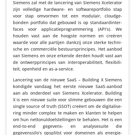
Siemens zal met de lancering van Siemens Xcele­rator
zijn volledige hardware- en soft­wa­re­port­folio stap
voor stap omvormen tot een modulair, cloud­ge­
bonden portfolio dat gebouwd is op stan­daard­in­ter­
faces voor appli­ca­tie­pro­gram­me­ring (API’s). We
houden vast aan de hoogste normen en creëren
waarde voor alle partijen dankzij onze sterke tech­ni­
sche en commer­ciële bestuurs­prin­cipes. Het aanbod
van Siemens en onze erkende derden houdt vast aan
de ontwerp­prin­cipes van inter­o­pe­ra­bi­li­teit, flexi­bi­li­
teit, openheid en as-a-service.
Lancering van de nieuwe SaaS – Building X Siemens
kondigde vandaag het eerste nieuwe SaaS-aanbod
aan als onderdeel van Siemens Xcele­rator. Building
X is een nieuwe suite voor slimme gebouwen die een
single source of truth (SSOT) creëert om de digi­ta­li­se­
ring minder complex te maken en klanten te helpen
om hun nettonul­doel­stel­lingen te behalen. Het is een
end-to-end gegevens- en analy­ses­uite die
gegevenssilo’s opsplitst voor domeinen als ener­gie­