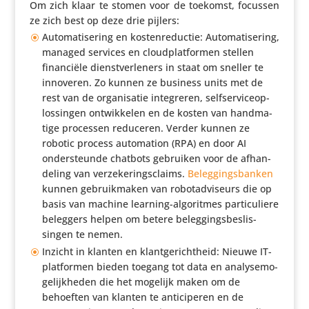
Om zich klaar te stomen voor de toekomst, focussen
ze zich best op deze drie pijlers:
Auto­ma­ti­se­ring en kosten­re­ductie: Auto­ma­ti­se­ring,
managed services en cloud­plat­formen stellen
finan­ciële dienst­ver­le­ners in staat om sneller te
innoveren. Zo kunnen ze business units met de
rest van de orga­ni­satie inte­greren, self­ser­vi­ce­op­
los­singen ontwik­kelen en de kosten van hand­ma­
tige processen reduceren. Verder kunnen ze
robotic process auto­ma­tion (RPA) en door AI
onder­steunde chatbots gebruiken voor de afhan­
de­ling van verze­ke­rings­claims.
Beleg­gings­banken
kunnen gebruik­maken van robotad­vi­seurs die op
basis van machine learning-algo­ritmes parti­cu­liere
beleggers helpen om betere beleg­gings­be­slis­
singen te nemen.
Inzicht in klanten en klant­ge­richt­heid: Nieuwe IT-
plat­formen bieden toegang tot data en analy­se­mo­
ge­lijk­heden die het mogelijk maken om de
behoeften van klanten te anti­ci­peren en de