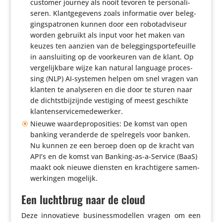
customer journey als nooit tevoren te perso­na­li­
seren. Klant­ge­ge­vens zoals infor­matie over beleg­
gings­pa­tronen kunnen door een robotad­vi­seur
worden gebruikt als input voor het maken van
keuzes ten aanzien van de beleg­gings­por­te­feuille
in aanslui­ting op de voor­keuren van de klant. Op
verge­lijk­bare wijze kan natural language proces­
sing (NLP) AI-systemen helpen om snel vragen van
klanten te analy­seren en die door te sturen naar
de dichtst­bij­zijnde vestiging of meest geschikte
klantenservicemedewerker.
Nieuwe waar­de­pro­po­si­ties: De komst van open
banking veran­derde de spel­re­gels voor banken.
Nu kunnen ze een beroep doen op de kracht van
API’s en de komst van Banking-as-a-Service (BaaS)
maakt ook nieuwe diensten en krach­ti­gere samen­
wer­kingen mogelijk.
Een luchtbrug naar de cloud
Deze inno­va­tieve busi­ness­mo­dellen vragen om een