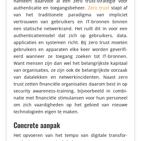
hanteert daarvoor al een zero trust-strategie voor
authen­ti­catie en toegangs­be­heer.
Zero trust
stapt af
van het tradi­ti­o­nele paradigma van impliciet
vertrouwen van gebrui­kers en IT-bronnen binnen
een statische netwer­k­rand. Het ruilt dit in voor een
authen­ti­ca­tie­model dat zich op gebrui­kers, data,
appli­ca­ties en systemen richt. Bij zero trust moeten
gebrui­kers en apparaten elke keer worden geve­ri­fi­
eerd wanneer ze toegang zoeken tot IT-bronnen.
Want mensen zijn dan wel het belang­rijkste kapitaal
van orga­ni­sa­ties, ze zijn ook de belang­rijkste oorzaak
van data­lekken en netwer­kin­ci­denten. Naast zero
trust zetten finan­ciële orga­ni­sa­ties daarom best in op
security awareness-training, bijvoor­beeld in combi­
natie met finan­ciële stimu­lansen voor hun personeel
om zich vaar­dig­heden op het gebied van nieuwe
tech­no­lo­gieën eigen te maken.
Concrete aanpak
Het opvoeren van het tempo van digitale trans­for­