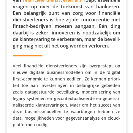
vragen op over de toekomst van bankieren.
Een belang­rijk punt van zorg voor finan­ciële
dienst­ver­le­ners is hoe zij de concur­rentie met
fintech-bedrijven moeten aangaan. Eén ding
daarbij is zeker: innoveren is nood­za­ke­lijk om
de klan­t­er­va­ring te verbe­teren, maar de bevei­li­
ging mag niet uit het oog worden verloren.
Veel finan­ciële dienst­ver­le­ners zijn over­ge­stapt op
nieuwe digitale busi­ness­mo­dellen om in de ‘digital
first’-economie te kunnen gedijen. Ze kennen prio­ri­
teit toe aan inves­te­ringen in belang­rijke gebieden
zoals data­ge­stuurde bevei­li­ging, moder­ni­se­ring van
legacy systemen en gecon­tex­tu­a­li­seerde en geper­so­
na­li­seerde klan­t­er­va­ringen. Maar om het succes van
deze busi­ness­mo­dellen te waar­borgen hebben ze
data, moge­lijk­heden voor gege­vens­ana­lyse en cloud­
plat­formen nodig.