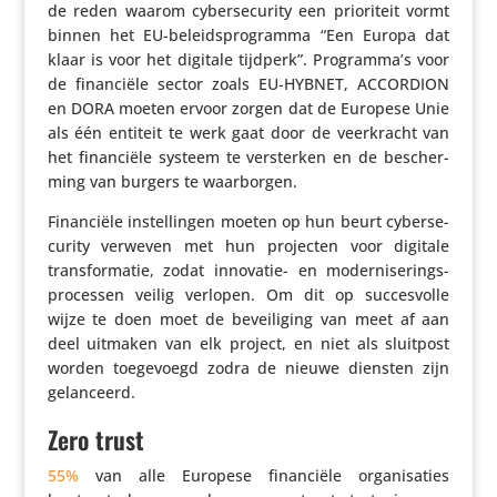
de reden waarom cyber­se­cu­rity een prio­ri­teit vormt
binnen het EU-beleids­pro­gramma “Een Europa dat
klaar is voor het digitale tijdperk”. Programma’s voor
de finan­ciële sector zoals EU-HYBNET, ACCORDION
en DORA moeten ervoor zorgen dat de Europese Unie
als één entiteit te werk gaat door de veer­kracht van
het finan­ciële systeem te versterken en de bescher­
ming van burgers te waarborgen.
Finan­ciële instel­lingen moeten op hun beurt cyber­se­
cu­rity verweven met hun projecten voor digitale
trans­for­matie, zodat innovatie- en moder­ni­se­rings­
pro­cessen veilig verlopen. Om dit op succes­volle
wijze te doen moet de bevei­li­ging van meet af aan
deel uitmaken van elk project, en niet als sluitpost
worden toege­voegd zodra de nieuwe diensten zijn
gelanceerd.
Zero trust
55%
van alle Europese finan­ciële orga­ni­sa­ties