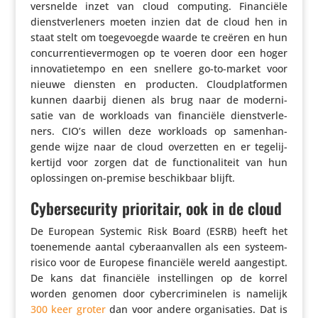
versnelde inzet van cloud computing. Finan­ciële
dienst­ver­le­ners moeten inzien dat de cloud hen in
staat stelt om toege­voegde waarde te creëren en hun
concur­ren­tie­ver­mogen op te voeren door een hoger
inno­va­tie­tempo en een snellere go-to-market voor
nieuwe diensten en producten. Cloud­plat­formen
kunnen daarbij dienen als brug naar de moder­ni­
satie van de workloads van finan­ciële dienst­ver­le­
ners. CIO’s willen deze workloads op samen­han­
gende wijze naar de cloud over­zetten en er tege­lij­
ker­tijd voor zorgen dat de func­ti­o­na­li­teit van hun
oplos­singen on-premise beschik­baar blijft.
Cybersecurity prioritair, ook in de cloud
De European Systemic Risk Board (ESRB) heeft het
toene­mende aantal cyber­aan­vallen als een systeem­
ri­sico voor de Europese finan­ciële wereld aange­stipt.
De kans dat finan­ciële instel­lingen op de korrel
worden genomen door cyber­cri­mi­nelen is namelijk
300 keer groter
dan voor andere orga­ni­sa­ties. Dat is