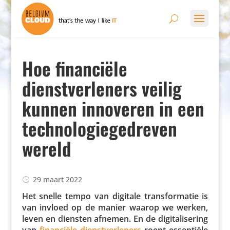
Hoe financiële
dienstverleners veilig
kunnen innoveren in een
technologiegedreven
wereld
29 maart 2022
Het snelle tempo van digitale trans­for­matie is
van invloed op de manier waarop we werken,
leven en diensten afnemen. En de digi­ta­li­se­ring
van
finan­ciële dienst­ver­le­ners
roept essen­tiële