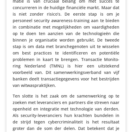
matie is van cruciaal belang om met succes te
concur­reren in de huidige finan­ciële markt. Maar dat
is niet zonder risico’s. De eerste stap is om je
personeel security awareness-training aan te bieden
in combi­natie met moge­lijk­heden om vaar­dig­heden
op te doen ten aanzien van de tech­no­lo­gieën die
binnen je orga­ni­satie worden gebruikt. De tweede
stap is om data met bran­che­ge­noten uit te wisselen
om best practices te iden­ti­fi­ceren en poten­tiële
problemen in kaart te brengen. Trans­actie Moni­to­
ring Nederland (TMNL) is hier een uitste­kend
voorbeeld van. Dit samen­wer­kings­ver­band van vijf
banken deelt trans­ac­tie­ge­ge­vens voor het bestrijden
van witwaspraktijken.
Ten slotte is het zaak om de samen­wer­king op te
zoeken met leve­ran­ciers en partners die streven naar
openheid en inte­gratie met tech­no­logie van derden.
Als security-leve­ran­ciers hun krachten bundelen in
de strijd tegen cyber­cri­mi­na­li­teit is het resultaat
groter dan de som der delen. Dat betekent dat je