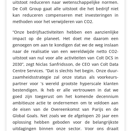
uitstoot reduceren naar weten­schap­pe­lijke normen.
De Colt Group gaat alle uitstoot die het bedrijf niet
kan reduceren compen­seren met inves­te­ringen in
methoden voor het verwij­deren van CO2.
“Onze bedrijfs­ac­ti­vi­teiten hebben een aanzien­lijke
impact op de planeet. Het doet me daarom een
genoegen om aan te kondigen dat we de weg inslaan
naar de reali­satie van een wereld­wijde netto CO2-
uitstoot van nul voor alle acti­vi­teiten van Colt DCS in
2030”, zegt Niclas Sanfridsson, de CEO van Colt Data
Centre Services. “Dat is slechts het begin. Onze duur­
zaam­heids­stra­tegie zal onze status als voor­keurs­
partner voor ’s wereld grootste hypers­cale klanten
besten­digen. Ik heb er alle vertrouwen in dat we
goed zijn toegerust om het komende decennium
ambi­ti­euze actie te onder­nemen om te voldoen aan
de eisen van de Over­een­komst van Parijs en de
Global Goals. Net zoals we de afgelopen 20 jaar een
oplossing hebben geboden voor de belang­rijkste
uitda­gingen binnen onze sector. Voor ons draait