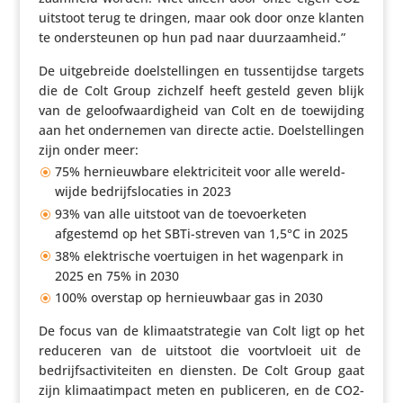
uitstoot terug te dringen, maar ook door onze klanten
te onder­steunen op hun pad naar duurzaamheid.”
De uitge­breide doel­stel­lingen en tussen­tijdse targets
die de Colt Group zichzelf heeft gesteld geven blijk
van de geloof­waar­dig­heid van Colt en de toewij­ding
aan het onder­nemen van directe actie. Doel­stel­lingen
zijn onder meer:
75% hernieuw­bare elek­tri­ci­teit voor alle wereld­
wijde bedrijfs­lo­ca­ties in 2023
93% van alle uitstoot van de toevoer­keten
afgestemd op het SBTi-streven van 1,5°C in 2025
38% elek­tri­sche voer­tuigen in het wagenpark in
2025 en 75% in 2030
100% overstap op hernieuw­baar gas in 2030
De focus van de klimaat­stra­tegie van Colt ligt op het
reduceren van de uitstoot die voort­vloeit uit de
bedrijfs­ac­ti­vi­teiten en diensten. De Colt Group gaat
zijn klimaat­im­pact meten en publi­ceren, en de CO2-