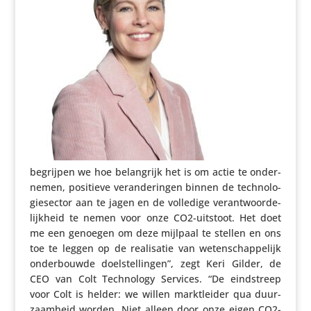
begrijpen we hoe belang­rijk het is om actie te onder­
nemen, positieve veran­de­ringen binnen de tech­no­lo­
gie­sector aan te jagen en de volledige verant­woor­de­
lijk­heid te nemen voor onze CO2-uitstoot. Het doet
me een genoegen om deze mijlpaal te stellen en ons
toe te leggen op de reali­satie van weten­schap­pe­lijk
onder­bouwde doel­stel­lingen”, zegt Keri Gilder, de
CEO van Colt Tech­no­logy Services. “De eind­streep
voor Colt is helder: we willen markt­leider qua duur­
zaam­heid worden. Niet alleen door onze eigen CO2-