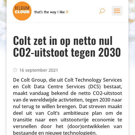
Colt zet in op netto nul
CO2-uitstoot tegen 2030
16 september 2021
De Colt Group, die uit Colt Tech­no­logy Services
en Colt Data Centre Services (DCS) bestaat,
maakt vandaag bekend de netto CO2-uitstoot
van de wereld­wijde acti­v­teiten, tegen 2030 naar
nul terug te willen brengen. Dat streven maakt
deel uit van Colt’s ambi­ti­euze plan om de
transitie naar een uitstoot­vrije economie te
versnellen door het (door)ontwikkelen van
bestaande en nieuwe technologieën.