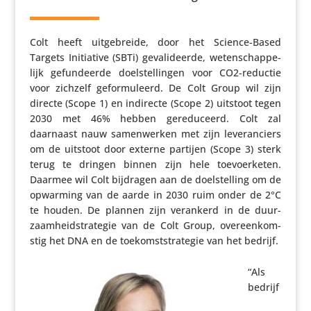
Colt heeft uitge­breide, door het Science-Based
Targets Initi­a­tive (SBTi) geva­li­deerde, weten­schap­pe­
lijk gefun­deerde doel­stel­lingen voor CO2-reductie
voor zichzelf gefor­mu­leerd. De Colt Group wil zijn
directe (Scope 1) en indirecte (Scope 2) uitstoot tegen
2030 met 46% hebben gere­du­ceerd. Colt zal
daarnaast nauw samen­werken met zijn leve­ran­ciers
om de uitstoot door externe partijen (Scope 3) sterk
terug te dringen binnen zijn hele toevoer­keten.
Daarmee wil Colt bijdragen aan de doel­stel­ling om de
opwarming van de aarde in 2030 ruim onder de 2°C
te houden. De plannen zijn verankerd in de duur­
zaam­heids­tra­tegie van de Colt Group, over­een­kom­
stig het DNA en de toekomst­stra­tegie van het bedrijf.
“Als
bedrijf