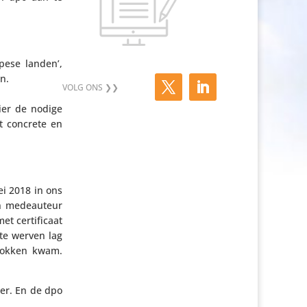
pese landen’,
n.
ier de nodige
t concrete en
ei 2018 in ons
n mede­au­teur
 certi­fi­caat
 te werven lag
­blokken kwam.
ker. En de dpo