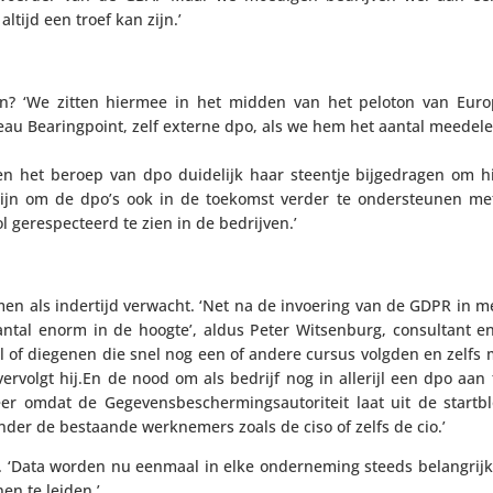
altijd een troef kan zijn.’
nden? ‘We zitten hiermee in het midden van het peloton van Euro
eau Bearing­point, zelf externe dpo, als we hem het aantal meedele
n het beroep van dpo duidelijk haar steentje bijge­dragen om h
l zijn om de dpo’s ook in de toekomst verder te onder­steunen me
ol geres­pec­teerd te zien in de bedrijven.’
emen als indertijd verwacht. ‘Net na de invoering van de GDPR in m
ntal enorm in de hoogte’, aldus Peter Witsen­burg, consul­tant e
 of diegenen die snel nog een of andere cursus volgden en zelfs met
ervolgt hij.En de nood om als bedrijf nog in allerijl een dpo aan
 omdat de Gege­vens­be­scher­mings­au­to­ri­teit laat uit de start
der de bestaande werk­ne­mers zoals de ciso of zelfs de cio.’
ing. ‘Data worden nu eenmaal in elke onder­ne­ming steeds belang­rij
en te leiden.’