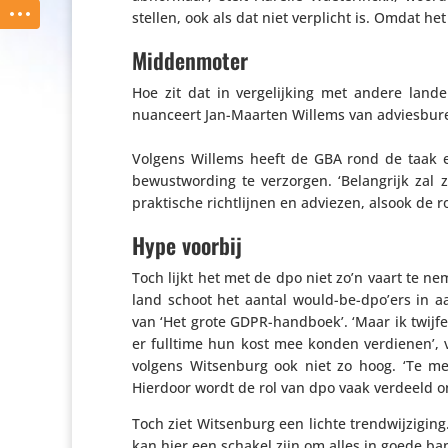
stellen, ook als dat niet verplicht is. Omdat het 
Middenmoter
Hoe zit dat in verge­lij­king met andere la
nuanceert Jan-Maarten Willems van advies­bu­r
Volgens Willems heeft de GBA rond de taak e
bewust­wor­ding te verzorgen. ‘Belang­rijk za
prak­ti­sche richt­lijnen en adviezen, alsook de r
Hype voorbij
Toch lijkt het met de dpo niet zo’n vaart te n
land schoot het aantal would-be-dpo’ers in aa
van ‘Het grote GDPR-handboek’. ‘Maar ik twijfel
er fulltime hun kost mee konden verdienen’, v
volgens Witsen­burg ook niet zo hoog. ‘Te meer
Hierdoor wordt de rol van dpo vaak verdeeld on
Toch ziet Witsen­burg een lichte trend­wij­zi­g
kan hier een schakel zijn om alles in goede ban