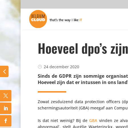
Hoeveel dpo’s zijn
24 december 2020
Sinds de GDPR zijn sommige orga­ni­sa­t
Hoeveel zijn dat er intussen in ons land
Zowat zesdui­zend data protec­tion officers (dp
scher­mings­au­to­ri­teit (GBA) meegaf aan Compu­
Is dat niet weinig? Bij de
GBA
vinden ze alvas
abnormaal’, stelt Aurélie Waete­rinckx, wo