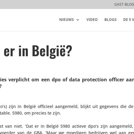
GAST-BLO
NIEUWS
VIDEO
BLOGS
DE 5
 er in België?
ies verplicht om een dpo of data protec­tion officer aan
?
o’s) zijn in België officieel aangemeld, blijkt uit gegevens die de
table. 5980, om precies te zijn.
t van niet. ‘Dat er in België 5980 actieve dpo’s zijn aangemeld, 
ord­voerder van de GBA. ‘Maar we moedigen bedrijven wel aan e