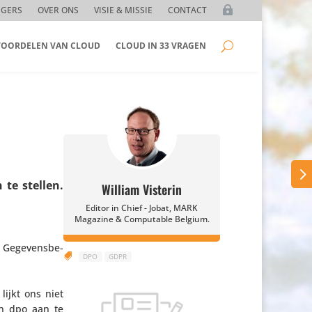
GGERS
OVER ONS
VISIE & MISSIE
CONTACT
 VOORDELEN VAN CLOUD
CLOUD IN 33 VRAGEN
 te stellen.
William Visterin
Editor in Chief - Jobat, MARK
Magazine & Computable Belgium.
 Gege­vens­be­

DPO
GDPR
lijkt ons niet
en dpo aan te