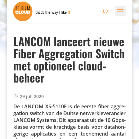
LANCOM lanceert nieuwe
Fiber Aggregation Switch
met optioneel cloud-
beheer
29 juli 2020
De LANCOM XS-5110F is de eerste fiber aggre­
ga­tion switch van de Duitse netwerk­le­ve­ran­cier
LANCOM Systems. Dit apparaat uit de 10 Gbps-
klasse vormt de krachtige basis voor data­hon­
ge­rige appli­ca­ties en een toenemend aantal