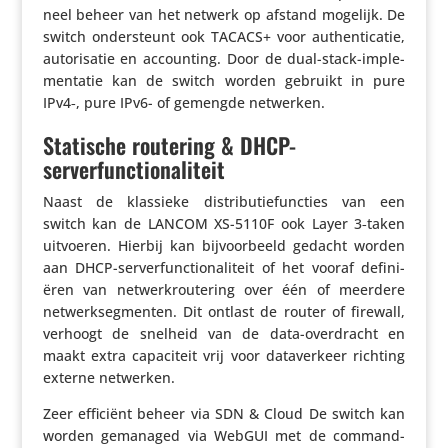
neel beheer van het netwerk op afstand mogelijk. De
switch onder­steunt ook TACACS+ voor authen­ti­catie,
auto­ri­satie en accoun­ting. Door de dual-stack-imple­
men­tatie kan de switch worden gebruikt in pure
IPv4‑, pure IPv6- of gemengde netwerken.
Statische routering & DHCP-
serverfunctionaliteit
Naast de klassieke distri­bu­tie­func­ties van een
switch kan de LANCOM XS-5110F ook Layer 3‑taken
uitvoeren. Hierbij kan bijvoor­beeld gedacht worden
aan DHCP-server­func­ti­o­na­li­teit of het vooraf defi­ni­
ëren van netwerk­rou­te­ring over één of meerdere
netwerk­seg­menten. Dit ontlast de router of firewall,
verhoogt de snelheid van de data-over­dracht en
maakt extra capa­ci­teit vrij voor data­ver­keer richting
externe netwerken.
Zeer efficiënt beheer via SDN & Cloud De switch kan
worden gemanaged via WebGUI met de command-