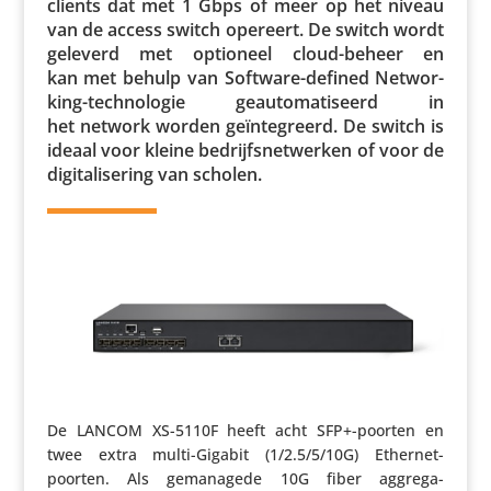
clients dat met 1 Gbps of meer op het niveau
van de access switch opereert. De switch wordt
geleverd met optioneel cloud-beheer en
kan met behulp van Software-defined Networ­
king-tech­no­logie geau­to­ma­ti­seerd in
het network worden geïn­te­greerd. De switch is
ideaal voor kleine bedrijfs­net­werken of voor de
digi­ta­li­se­ring van scholen.
De LANCOM XS-5110F heeft acht SFP+-poorten en
twee extra multi-Gigabit (1/2.5/5/10G) Ethernet-
poorten. Als gema­na­gede 10G fiber aggre­ga­