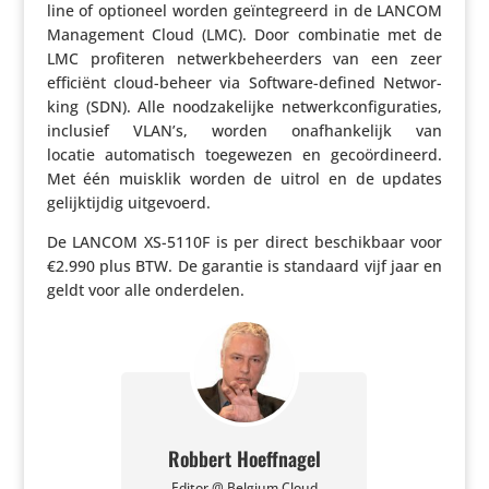
line of optioneel worden geïn­te­greerd in de LANCOM
Mana­ge­ment Cloud (LMC). Door combi­natie met de
LMC profi­teren netwerk­be­heer­ders van een zeer
efficiënt cloud-beheer via Software-defined Networ­
king (SDN). Alle nood­za­ke­lijke netwerk­con­fi­gu­ra­ties,
inclusief VLAN’s, worden onaf­han­ke­lijk van
locatie auto­ma­tisch toege­wezen en geco­ör­di­neerd.
Met één muisklik worden de uitrol en de updates
gelijk­tijdig uitgevoerd.
De LANCOM XS-5110F is per direct beschik­baar voor
€2.990 plus BTW. De garantie is standaard vijf jaar en
geldt voor alle onderdelen.
Robbert Hoeffnagel
Editor @ Belgium Cloud