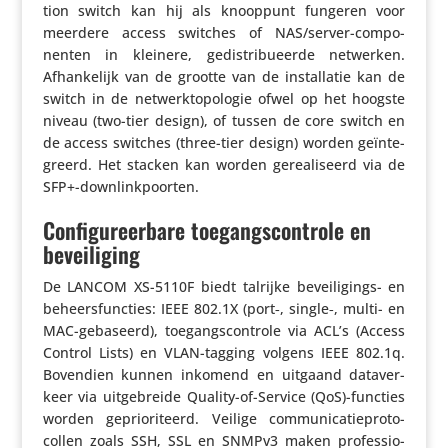
tion switch kan hij als knooppunt fungeren voor
meerdere access switches of NAS/­server-compo­
nenten in kleinere, gedis­tri­bu­eerde netwerken.
Afhan­ke­lijk van de grootte van de instal­latie kan de
switch in de netwerk­t­o­po­logie ofwel op het hoogste
niveau (two-tier design), of tussen de core switch en
de access switches (three-tier design) worden geïn­te­
greerd. Het stacken kan worden gere­a­li­seerd via de
SFP+-downlinkpoorten.
Configureerbare toegangscontrole en
beveiliging
De LANCOM XS-5110F biedt talrijke bevei­li­gings- en
beheers­func­ties: IEEE 802.1X (port‑, single‑, multi- en
MAC-gebaseerd), toegangs­con­trole via ACL’s (Access
Control Lists) en VLAN-tagging volgens IEEE 802.1q.
Bovendien kunnen inkomend en uitgaand data­ver­
keer via uitge­breide Quality-of-Service (QoS)-functies
worden gepri­o­ri­teerd. Veilige commu­ni­ca­tie­pro­to­
collen zoals SSH, SSL en SNMPv3 maken profes­si­o­