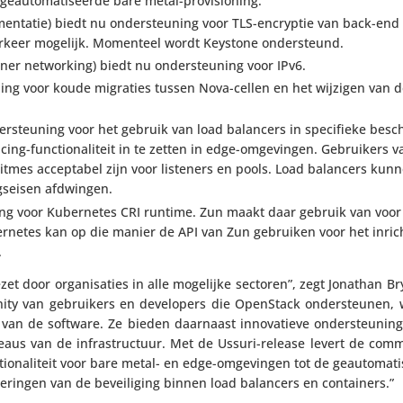
geau­to­ma­ti­seerde bare metal-provisioning.
­men­tatie) biedt nu onder­steu­ning voor TLS-encryptie van back-end
verkeer mogelijk. Momenteel wordt Keystone ondersteund.
er networ­king) biedt nu onder­steu­ning voor IPv6.
ning voor koude migraties tussen Nova-cellen en het wijzigen van 
r­steu­ning voor het gebruik van load balancers in speci­fieke besch
g-func­ti­o­na­li­teit in te zetten in edge-omge­vingen. Gebrui­kers 
mes accep­tabel zijn voor listeners en pools. Load balancers kun
gs­eisen afdwingen.
­ning voor Kuber­netes CRI runtime. Zun maakt daar gebruik van voor 
r­netes kan op die manier de API van Zun gebruiken voor het inric
.
t door orga­ni­sa­ties in alle mogelijke sectoren”, zegt Jonathan Br
ty van gebrui­kers en devel­o­pers die OpenStack onder­steunen, 
teit van de software. Ze bieden daarnaast inno­va­tieve onder­steu­ni
eaus van de infra­struc­tuur. Met de Ussuri-release levert de com
i­o­na­li­teit voor bare metal- en edge-omge­vingen tot de geau­to­ma­t
­te­ringen van de bevei­li­ging binnen load balancers en containers.”