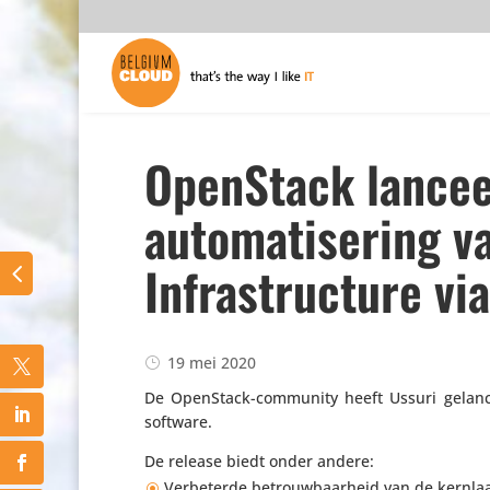
OpenStack lancee
automatisering va
Infrastructure vi
19 mei 2020
De OpenStack-community heeft Ussuri gelan­
software.
De release biedt onder andere:
Verbe­terde betrouw­baar­heid van de kernla