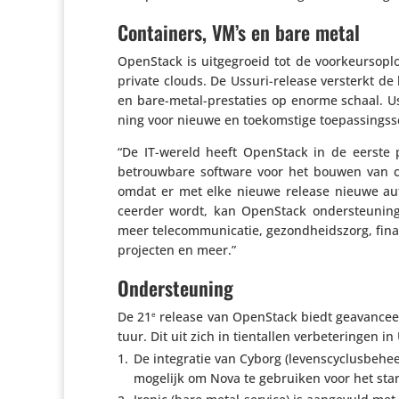
Containers, VM’s en bare metal
OpenStack is uitge­groeid tot de voor­keurs­op­l
private clouds. De Ussuri-release versterkt d
en bare-metal-pres­ta­ties op enorme schaal. Us
ning voor nieuwe en toekom­stige toepassingssc
“De IT-wereld heeft OpenStack in de eerste 
betrouw­bare software voor het bouwen van cl
omdat er met elke nieuwe release nieuwe auto
ceerder wordt, kan OpenStack onder­steu­nin
meer tele­com­mu­ni­catie, gezond­heids­zorg, fin
pro­jecten en meer.”
Ondersteuning
De 21
release van OpenStack biedt geavan­ceer­
e
tuur. Dit uit zich in tien­tallen verbe­te­ringen in
De inte­gratie van Cyborg (levens­cy­clus­be­he
mogelijk om Nova te gebruiken voor het star