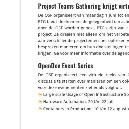
Project Teams Gathering krijgt virt
De OSF orga­ni­seert van maandag 1 juni tot e
PTG biedt deel­ne­mers de gele­gen­heid om ac
door de OSF worden gehost. PTG’s zijn van cruc
project. Ze draaien niet alleen om het verbe­ter
aan verschil­lende projecten en het oplossen 
bespreken manieren om hun doel­stel­lingen te 
krijgen. Ga voor meer infor­matie over de agen
OpenDev Event Series
De OSF orga­ni­seert een virtuele reeks va
discussie te starten over manieren om een opl
voor deze evene­menten ziet er als volgt uit:
Large-scale Usage of Open Infra­struc­ture Sof
Hardware Auto­ma­tion: 20 t/​m 22 juli
Contai­ners in Produc­tion: 10 t/​m 12 august