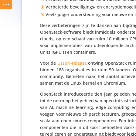
Verbe­terde bevei­li­gings- en encryptiemoge
Veel­zij­diger onder­steu­ning voor nieuwe en
Deze verbe­te­ringen zijn te danken aan bijdr
OpenStack-software biedt inmiddels onder­ste
clouds, op een schaal van ruim 10 miljoen CPU-
voor imple­men­ta­ties van uiteen­lo­pende arc
units (GPU’s) en containers.
Voor de
Ussuri-release
ontving OpenStack ruim 
binnen 188 orga­ni­sa­ties in ruim 50 landen.
community. Gemeten naar het aantal actieve 
samen met de Linux kernel en Chromium.
OpenStack intro­du­ceerde tien jaar geleden he
tot de norm op het gebied van open infra­struc
van AI, machine learning, edge computing en
voegen voor nieuwe chipar­chi­tec­turen, groot­s
scala aan open source-compo­nenten. Een intel­
compo­nenten die in dit soort behoeften voorzi
te repli­ceren en onder­steu­ning biedt voor leg