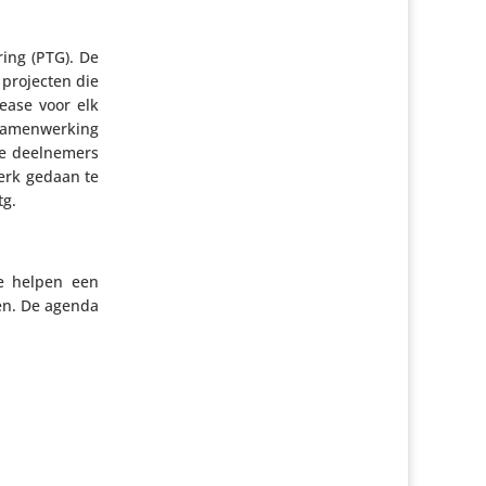
ring (PTG). De
 projecten die
lease voor elk
samen­wer­king
e deel­ne­mers
werk gedaan te
tg.
te helpen een
ren. De agenda