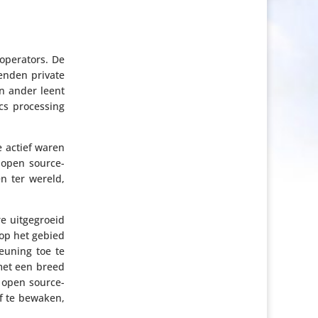
operators. De
enden private
en ander leent
cs proces­sing
e actief waren
 open source-
n ter wereld,
e uitge­groeid
 op het gebied
u­ning toe te
e met een breed
n open source-
lf te bewaken,