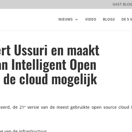
GAST-BLO
NIEUWS
VIDEO
BLOGS
DE 5
rt Ussuri en maakt
n Intelligent Open
a de cloud mogelijk
ceerd, de 21
versie van de meest gebruikte open source cloud inf
e
ag van de infrastructuur