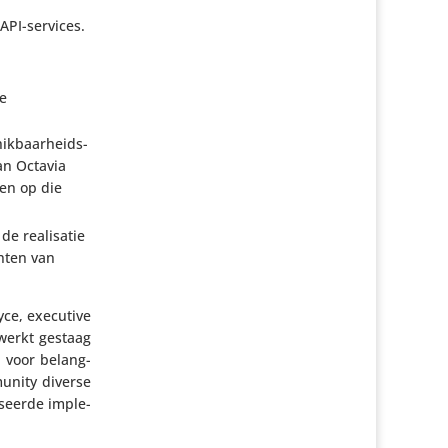
 API-services.
de
ik­baar­heids­
van Octavia
nen op die
de reali­satie
hten van
yce, executive
werkt gestaag
ng voor belang­
munity diverse
i­seerde imple­