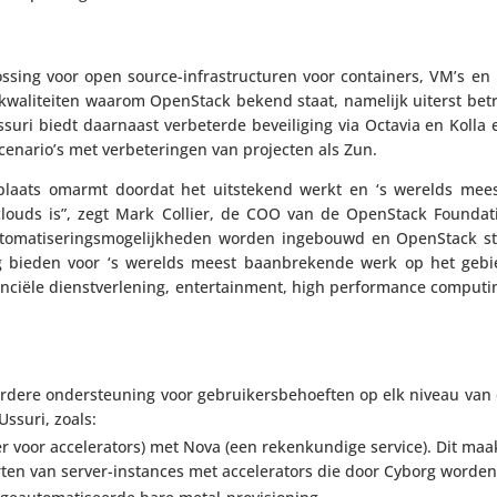
os­sing voor open source-infra­struc­turen voor contai­ners, VM’s en
e kwali­teiten waarom OpenStack bekend staat, namelijk uiterst be
suri biedt daarnaast verbe­terde bevei­li­ging via Octavia en Kolla 
enario’s met verbe­te­ringen van projecten als Zun.
plaats omarmt doordat het uitste­kend werkt en ‘s werelds mees
ouds is”, zegt Mark Collier, de COO van de OpenStack Foun­da­ti
­ma­ti­se­rings­mo­ge­lijk­heden worden ingebouwd en OpenStack s
g bieden voor ‘s werelds meest baan­bre­kende werk op het geb
an­ciële dienst­ver­le­ning, enter­tain­ment, high perfor­mance computi
dere onder­steu­ning voor gebrui­kers­be­hoeften op elk niveau van d
 Ussuri, zoals:
er voor acce­le­ra­tors) met Nova (een reken­kun­dige service). Dit maa
ten van server-instances met acce­le­ra­tors die door Cyborg worde