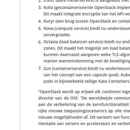
Ironic (bare metal-service) is aangevuld met 
Kolla (gecon­tai­ne­ri­seerde OpenStack-imple
Dit maakt integrale encryptie van het API-
Kuryr (een brug tussen OpenStack en contain
Nova (compute service) biedt nu onder­steu­
servergrootte.
Octavia (load balancer-service) biedt nu onde
zones. Dit maakt het mogelijk om load balancin
kunnen daarnaast aangeven weke TLS-algo­rit
manier over­een­stem­ming met de bevei­li­gin
Zun (contai­ner­ser­vice) biedt nu onder­steu
van het concept van een capsule (pod). Kube
pods in bijvoor­beeld veilige Kata Containers
“OpenStack wordt op vrijwel elk continent ingeze
director van de OSF. “De wereld­wijde communi
aan de verbe­te­ring van de kern­func­ti­o­na­li­
rijke nieuwe toepassingsscenario’s op alle niv
nieuwe moge­lijk­heden af. Dit varieert van func­t
men­tatie van servers en acce­le­ra­tors en verbe