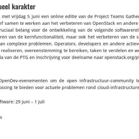
ueel karakter
n met vrijdag 5 juni een online editie van de Project Teams Gathe
tief samen te werken aan het verbe­teren van OpenStack en andere
iaal belang voor de ontwik­ke­ling van de volgende soft­wa­re­re­
en van de kern­func­ti­o­na­li­teit, maar ook het verbe­teren van de 
van complexe problemen. Operators, devel­o­pers en andere actiev
reali­seren, over­een­stem­ming te bereiken, taken te verdelen en 
da van de PTG en inschrij­ving voor deelname naar openstack​.org/p
n OpenDev-evene­menten om de open infra­struc­tuur-community 
ossing te bieden voor actuele problemen rond cloud-infra­struc­tu
tware: 29 juni – 1 juli
us