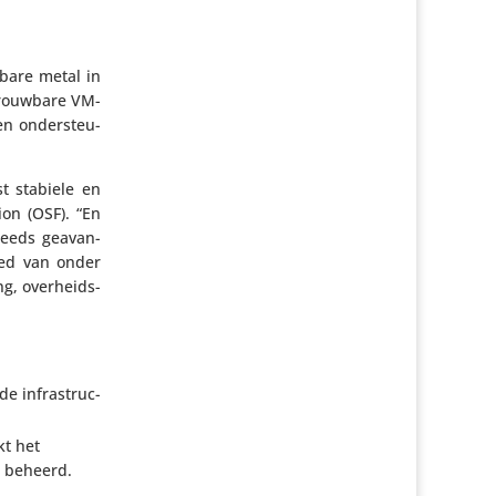
 bare metal in
trouw­bare VM-
en onder­steu­
t stabiele en
on (OSF). “En
teeds geavan­
ied van onder
ng, over­heids­
e infra­struc­
kt het
n beheerd.