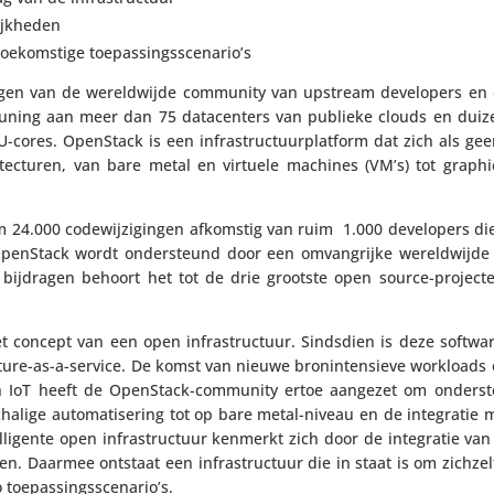
lijkheden
 toekom­stige toepassingsscenario’s
agen van de wereld­wijde community van upstream devel­o­pers en 
u­ning aan meer dan 75 data­cen­ters van publieke clouds en duiz
cores. OpenStack is een infra­struc­tuur­plat­form dat zich als ge
hi­tec­turen, van bare metal en virtuele machines (VM’s) tot graphi
24.000 code­wij­zi­gingen afkomstig van ruim 1.000 devel­o­pers di
 OpenStack wordt onder­steund door een omvang­rijke wereld­wijde
bijdragen behoort het tot de drie grootste open source-projecte
t concept van een open infra­struc­tuur. Sindsdien is deze softwar
­ture-as-a-service. De komst van nieuwe bron­in­ten­sieve workloads
 IoT heeft de OpenStack-community ertoe aangezet om onder­ste
cha­lige auto­ma­ti­se­ring tot op bare metal-niveau en de inte­grati
li­gente open infra­struc­tuur kenmerkt zich door de inte­gratie va
en. Daarmee ontstaat een infra­struc­tuur die in staat is om zichze
io toepassingsscenario’s.