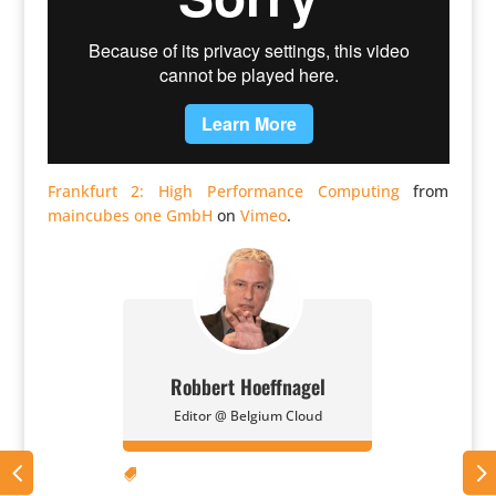
Frankfurt 2: High Perfor­mance Computing
from
maincubes one GmbH
on
Vimeo
.
Robbert Hoeffnagel
Editor @ Belgium Cloud
