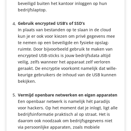
beveiligd buiten het kantoor inloggen op hun
bedrijfslaptop.
Gebruik encrypted USB’s of SSD’s
In plaats van bestanden op te slaan in de cloud
kun je er ook voor kiezen om privé gegevens mee
te nemen op een bevei­ligde en fysieke opslag­
ruimte. Door bijvoor­beeld gebruik te maken van
encrypted USB-sticks is jouw bedrijfs­data altijd
veilig, zelfs wanneer het apparaat zelf verloren
geraakt. De encryptie voorkomt namelijk dat wille­
keu­rige gebrui­kers de inhoud van de USB kunnen
bekijken.
Vermijd openbare netwerken en eigen apparaten
Een openbaar netwerk is namelijk hét paradijs
voor hackers. Op het moment dat je inlogt, ligt alle
bedrijfs­in­for­matie praktisch al op straat. Het is
daarom ook noodzaak om bedrijfs­ge­ge­vens niet
via persoon­lijke apparaten, zoals mobiele