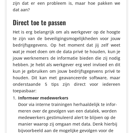
zijn dat er een probleem is, maar hoe pakken we
dat aan?
Direct toe te passen
Het is erg belang­rijk om als werkgever op de hoogte
te zijn van de bevei­li­gings­mo­ge­lijk­heden voor jouw
bedrijfs­ge­ge­vens. Op het moment dat jij zelf weet
wat je moet doen om de data privé te houden, kun je
jouw werk­ne­mers de infor­matie bieden die zij nodig
hebben. Je hebt als werkgever erg veel invloed en dit
kun je gebruiken om jouw bedrijfs­ge­ge­vens privé te
houden. Dit kan met geavan­ceerde software, maar
onder­staande 5 tips zijn direct voor iedereen
toepasbaar:
Informeer mede­wer­kers
Door via interne trai­ningen herhaal­de­lijk te infor­
meren over de gevolgen van een datalek, worden
mede­wer­kers gesti­mu­leerd alert te blijven op de
manier waarop zij omgaan met data. Denk hierbij
bijvoor­beeld aan de mogelijke gevolgen voor de