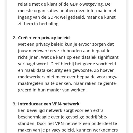
relatie met de klant of de GDPR-wetgeving. De
meeste orga­ni­sa­ties hebben deze infor­matie met
ingang van de GDPR wel gedeeld, maar de kunst
zit hem in herhaling.
Creëer een privacy beleid
Met een privacy beleid kun je ervoor zorgen dat
jouw mede­wer­kers zich houden aan bepaalde
richt­lijnen. Wat de kans op een datalek signi­fi­cant
verlaagd wordt. Geef hierbij het goede voorbeeld
en maak data-security een gewoonte. Zo hoeven
mede­wer­kers niet meer over bepaalde voor­zorgs­
maat­re­gelen na te denken, maar raken ze geïn­te­
greerd in hun manier van werken.
Intro­du­ceer een VPN-netwerk
Een beveiligd netwerk zorgt voor een extra
bescherm­laagje over je gevoelige bedrijfs­be­
standen. Door het VPN-netwerk een onderdeel te
maken van je privacy beleid, kunnen werk­ne­mers