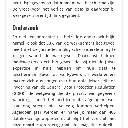
bedrijfs­ge­ge­vens op dat moment wel beschermd zijn.
De vrees voor het verlies van data is daardoor bij
werk­ge­vers over tijd flink gegroeid.
Onderzoek
En niet ten onrechte; uit hetzelfde onderzoek blijkt
namelijk ook dat 38% van de werk­ne­mers het gevoel
heeft niet de juiste tech­no­lo­gi­sche onder­steu­ning te
krijgen vanuit de werkgever. Daarnaast hebben
mede­wer­kers sterk het gevoel dat zij niet de juiste
expertise in huis hebben om hun data te
beschermen. Zowel de werk­ge­vers als werk­ne­mers
maken zich dus zorgen over hun data. Maar zelfs de
invoering van de General Data Protec­tion Regu­la­tion
(GDPR), dé wetgeving die de privacy van gegevens
waarborgt, heeft het probleem de afgelopen twee
jaar nog steeds niet volledig kunnen verhelpen.
Afgelopen jaar werden er namelijk meer dan 400
data­lekken gerap­por­teerd, al blijft het verschil met
onze noor­der­buren erg groot. Het mag dus duidelijk