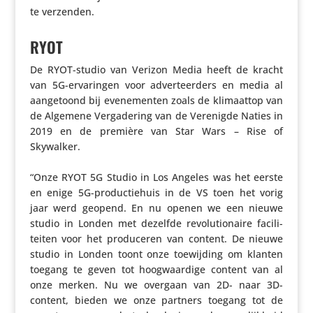
te verzenden.
RYOT
De RYOT-studio van Verizon Media heeft de kracht
van 5G-erva­ringen voor adver­teer­ders en media al
aange­toond bij evene­menten zoals de klimaattop van
de Algemene Verga­de­ring van de Verenigde Naties in
2019 en de première van Star Wars – Rise of
Skywalker.
“Onze RYOT 5G Studio in Los Angeles was het eerste
en enige 5G-produc­tie­huis in de VS toen het vorig
jaar werd geopend. En nu openen we een nieuwe
studio in Londen met dezelfde revo­lu­ti­o­naire faci­li­
teiten voor het produ­ceren van content. De nieuwe
studio in Londen toont onze toewij­ding om klanten
toegang te geven tot hoog­waar­dige content van al
onze merken. Nu we overgaan van 2D- naar 3D-
content, bieden we onze partners toegang tot de