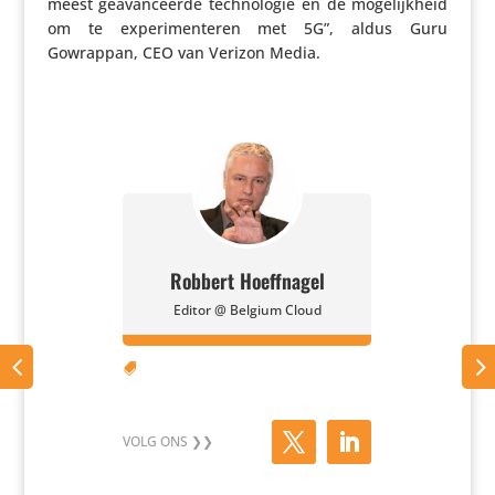
meest geavan­ceerde tech­no­logie en de moge­lijk­heid
om te expe­ri­men­teren met 5G”, aldus Guru
Gowrappan, CEO van Verizon Media.
Robbert Hoeffnagel
Editor @ Belgium Cloud
