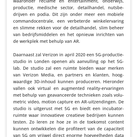
waaronder réclame en enter­tain­ment, onderwijs,
productie, medische sector, detail­handel, nuts­be­
drijven en podia. Dit zijn onder meer een mobiele
comman­do­cen­trale, een verbe­terde winke­l­er­va­ring
en slimme rekken voor de detail­handel, slim beheer
van bedrijfs­mid­delen en het opnieuw inrichten van
de werkplek met behulp van AR.
Daarnaast zal Verizon in april 2020 een 5G-produc­tie­
studio in Londen openen als aanvul­ling op het 5G-
lab. De studio zal een ruimte bieden waar merken
van Verizon Media, en partners en klanten, hoog­
waar­dige 3D-inhoud kunnen produ­ceren. Hieronder
vallen ook virtual en augmented reality-erva­ringen
met behulp van geavan­ceerde tech­nieken zoals volu­
me­tric video, motion capture en AR-uitzen­dingen. De
studio is uitgerust met 5G en biedt een incubator-
ruimte waar inno­va­tieve creatieve bedrijven kunnen
testen. Zo leren ze hoe ze in de toekomst content
kunnen ontwik­kelen die profi­teert van de capa­ci­teit
van 5G om vrijwel direct enorme hoeveel­heden data