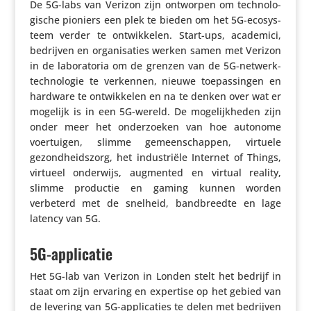
De 5G-labs van Verizon zijn ontworpen om tech­no­lo­
gi­sche pioniers een plek te bieden om het 5G-ecosys­
teem verder te ontwik­kelen. Start-ups, academici,
bedrijven en orga­ni­sa­ties werken samen met Verizon
in de labo­ra­toria om de grenzen van de 5G-netwerk­
tech­no­logie te verkennen, nieuwe toepas­singen en
hardware te ontwik­kelen en na te denken over wat er
mogelijk is in een 5G-wereld. De moge­lijk­heden zijn
onder meer het onder­zoeken van hoe autonome
voer­tuigen, slimme gemeen­schappen, virtuele
gezond­heids­zorg, het indu­striële Internet of Things,
virtueel onderwijs, augmented en virtual reality,
slimme productie en gaming kunnen worden
verbeterd met de snelheid, band­breedte en lage
latency van 5G.
5G-applicatie
Het 5G-lab van Verizon in Londen stelt het bedrijf in
staat om zijn ervaring en expertise op het gebied van
de levering van 5G-appli­ca­ties te delen met bedrijven