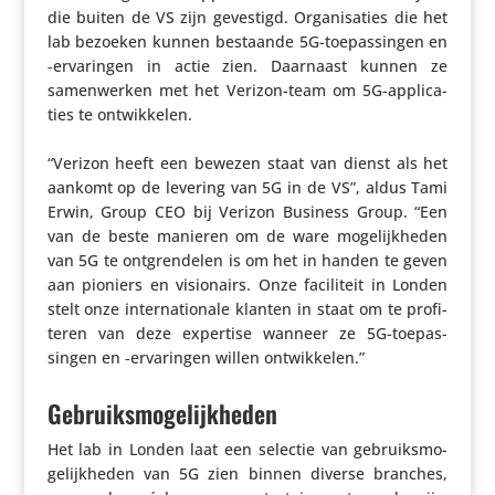
die buiten de VS zijn gevestigd. Orga­ni­sa­ties die het
lab bezoeken kunnen bestaande 5G-toepas­singen en
‑erva­ringen in actie zien. Daarnaast kunnen ze
samen­werken met het Verizon-team om 5G-appli­ca­
ties te ontwikkelen.
“Verizon heeft een bewezen staat van dienst als het
aankomt op de levering van 5G in de VS”, aldus Tami
Erwin, Group CEO bij Verizon Business Group. “Een
van de beste manieren om de ware moge­lijk­heden
van 5G te ontgren­delen is om het in handen te geven
aan pioniers en visi­o­nairs. Onze faci­li­teit in Londen
stelt onze inter­na­ti­o­nale klanten in staat om te profi­
teren van deze expertise wanneer ze 5G-toepas­
singen en ‑erva­ringen willen ontwikkelen.”
Gebruiksmogelijkheden
Het lab in Londen laat een selectie van gebruiks­mo­
ge­lijk­heden van 5G zien binnen diverse branches,