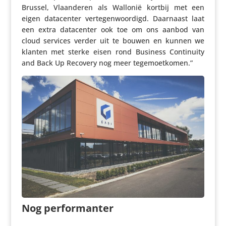
Brussel, Vlaan­deren als Wallonië kortbij met een
eigen data­center verte­gen­woor­digd. Daarnaast laat
een extra data­center ook toe om ons aanbod van
cloud services verder uit te bouwen en kunnen we
klanten met sterke eisen rond Business Conti­nuity
and Back Up Recovery nog meer tegemoetkomen.”
Nog perfor­manter