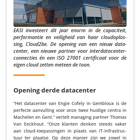
EASI inves­teert dit jaar enorm in de capa­ci­teit,
perfor­mantie en veilig­heid van haar cloud­op­los­
sing, Cloud2be. De opening van een nieuw data­
center, een nieuwe partner voor inter­da­ta­cen­ter­
con­nec­ties én een ISO 27001 certi­fi­caat voor de
eigen cloud zetten meteen de toon.
Opening derde datacenter
“Het data­center van Engie Cofely in Gembloux is de
perfecte aanvul­ling voor onze twee huidige centra in
Machelen en Gent.” vertelt managing partner Thomas
Van Eeckhout. “Onze klanten denken steeds vaker
aan cloud-toepas­singen in plaats van IT-infra­struc­
tuur ter plaatse. Op deze manier zijn we zowel in