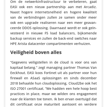
Om de netwer­k­in­fra­struc­tuur te verbe­teren, gaat
EASI ook een nieuw part­ner­ship aan met Arcadiz.
Naast hogere inter­net­snel­heid en hogere kwaliteit
van de verbin­dingen zullen ze samen onder meer
ook een upgrade reali­seren naar een meer geavan­
ceerde DDOS oplossing. Daarnaast wordt er ook geïn­
ves­teerd in nieuwe F5 load balancers, bijko­mende
backup services en zullen de back-end switches naar
HPE Arista data­center compar­ti­menten verhuizen.
Veilig­heid boven alles
“Gegevens veilig­stellen in de cloud is voor ons van
kapitaal belang.” zegt managing partner Thomas Van
Eeckhout. EASI koos Fortinet uit als partner voor hun
firewall en ASaaS oplos­singen en sinds december
2018 behaalde hun cloud­op­los­sing, Cloud2be ook het
ISO 27001 certi­fi­caat. “We hadden een hele hoop best
practices in place, maar we wilden ons enga­ge­ment
naar de klanten toe tonen. Ik ben ervan overtuigd dat
dit certi­fi­caat onze matu­ri­teit aantoont en verdere