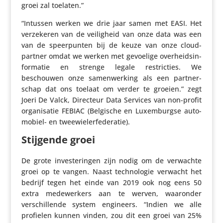
groei zal toelaten.”
“Intussen werken we drie jaar samen met EASI. Het
verze­keren van de veilig­heid van onze data was een
van de speer­punten bij de keuze van onze cloud­
partner omdat we werken met gevoelige over­heids­in­
for­matie en strenge legale restric­ties. We
beschouwen onze samen­wer­king als een part­ner­
schap dat ons toelaat om verder te groeien.” zegt
Joeri De Valck, Directeur Data Services van non-profit
orga­ni­satie FEBIAC (Belgische en Luxem­burgse auto­
mo­biel- en tweewielerfederatie).
Stijgende groei
De grote inves­te­ringen zijn nodig om de verwachte
groei op te vangen. Naast tech­no­logie verwacht het
bedrijf tegen het einde van 2019 ook nog eens 50
extra mede­wer­kers aan te werven, waaronder
verschil­lende system engineers. “Indien we alle
profielen kunnen vinden, zou dit een groei van 25%