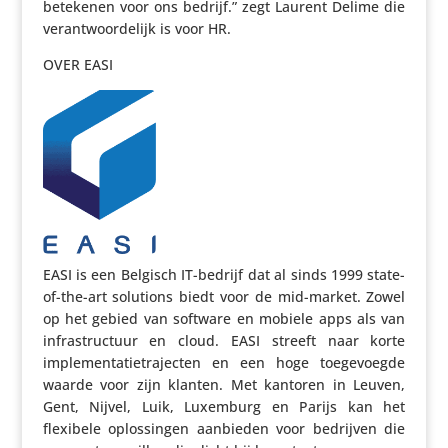
betekenen voor ons bedrijf.” zegt Laurent Delime die
verant­woor­de­lijk is voor HR.
OVER EASI
EASI is een Belgisch IT-bedrijf dat al sinds 1999 state-
of-the-art solutions biedt voor de mid-market. Zowel
op het gebied van software en mobiele apps als van
infra­struc­tuur en cloud. EASI streeft naar korte
imple­men­ta­tie­tra­jecten en een hoge toege­voegde
waarde voor zijn klanten. Met kantoren in Leuven,
Gent, Nijvel, Luik, Luxemburg en Parijs kan het
flexibele oplos­singen aanbieden voor bedrijven die