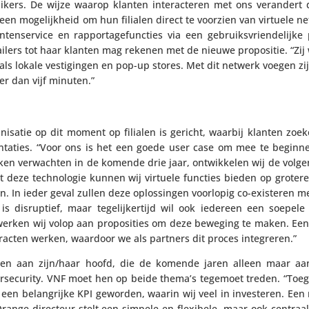
rui­kers. De wijze waarop klanten inter­ac­teren met ons verandert
n moge­lijk­heid om hun filialen direct te voorzien van virtuele net
n­ten­ser­vice en rappor­ta­ge­func­ties via een gebruiks­vrien­de­lijke
tailers tot haar klanten mag rekenen met de nieuwe propo­sitie. “Zij 
s lokale vesti­gingen en pop-up stores. Met dit netwerk voegen zij 
der dan vijf minuten.”
a­ni­satie op dit moment op filialen is gericht, waarbij klanten zo
­men­ta­ties. “Voor ons is het een goede user case om mee te begin
rken verwachten in de komende drie jaar, ontwik­kelen wij de volg
deze tech­no­logie kunnen wij virtuele functies bieden op grotere
len. In ieder geval zullen deze oplos­singen voorlopig co-existeren met 
is disrup­tief, maar tege­lij­ker­tijd wil ook iedereen een soepele
rken wij volop aan propo­si­ties om deze beweging te maken. Een
tracten werken, waardoor we als partners dit proces integreren.”
en aan zijn/​haar hoofd, die de komende jaren alleen maar aan
er­se­cu­rity. VNF moet hen op beide thema’s tegemoet treden. “Toeg
 een belang­rijke KPI geworden, waarin wij veel in inves­teren. Een 
 Orange-directeur stelt een simpele en flexibele, maar ook centraal