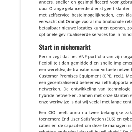
anders, sneller en gesim­pli­fi­ceerd voor geb
door Orange gelan­ceerde dienst geeft klanten ee
met zelf­ser­vice bestel­mo­ge­lijk­heden, een kla
verwacht dat Orange vooral multi­na­ti­o­nale re
betaal­baar nieuwe locaties kunnen openen, zoal
optionele gevir­tu­a­li­seerde services toe in min
Start in nichemarkt
Perrin zegt dat het VNF-portfolio van zijn org
flexi­bi­li­teit dan gemiddeld en snelle imple
een wereld­wijde transitie naar virtuele netwe
Customer Premises Equipment (CPE, red.). Met 
een gecen­tra­li­seerd beheer via zelf­hulp­por­ta
netwerken. De ontwik­ke­ling van tech­no­logie 
hybride netwerken. Samen met onze klanten we
onze werkwijze is dat wij veelal met lange con
Een CIO heeft anno nu twee belang­rijke zak
toenemen: End User Satis­fac­tion (EUS) en cyb
ca­ties en de capa­ci­teit om deze te managen is
schatten onderdeel daarbij is veilig­heid.” De