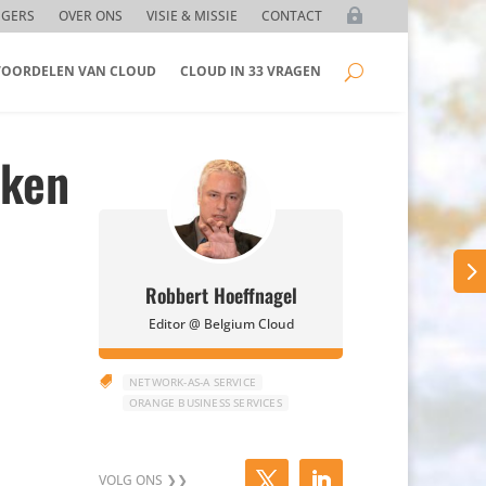
GGERS
OVER ONS
VISIE & MISSIE
CONTACT
 VOORDELEN VAN CLOUD
CLOUD IN 33 VRAGEN
rken
Robbert Hoeffnagel
Editor @ Belgium Cloud

NETWORK-AS-A SERVICE
ORANGE BUSINESS SERVICES