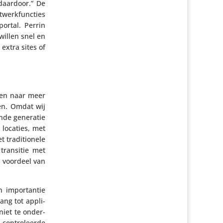
 daardoor.” De
werk­func­ties
 portal. Perrin
willen snel en
extra sites of
eken naar meer
nen. Omdat wij
ende generatie
 locaties, met
tradi­ti­o­nele
 transitie met
 voordeel van
 impor­tantie
ang tot appli­
niet te onder­
 contro­leerde