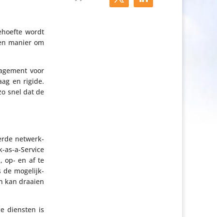
behoefte wordt
 een manier om
a­ge­ment voor
aag en rigide.
zo snel dat de
eerde netwerk­
k-as-a-Service
, op- en af te
 de moge­lijk­
n kan draaien
e diensten is