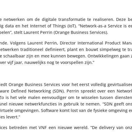
e netwerken om de digitale trans­for­matie te reali­seren. Deze 
big data en het Internet of Things (IoT). “Network-as‑a Service is
 spelen”, stelt Laurent Perrin (Orange Business Services).
ende. Volgens Laurent Perrin, Director Inter­na­ti­onal Product Man
werken tradi­ti­o­neel defi­ni­eert, plant en bouwt simpelweg te tr
die schaal­baar zijn en mee kunnen bewegen. Ontwik­ke­lingen gaan 
r vijf jaar, nauwe­lijks nog te voor­spellen zijn.”
dt Orange Business Services voor het eerst volledig gevir­tu­a­li­s
oftware Defined Networ­king (SDN). Perrin spreekt over een Networ
dt. Zo is het vele malen eenvou­diger om te wisselen tussen diensten
snel nieuwe netwerk­func­ties in gebruik te nemen. “SDN geeft ons
rtuele omge­vingen. Software komt lost van de fysieke omgeving e
es levert.”
vices betreden met VNF een nieuwe wereld. “De delivery van onz