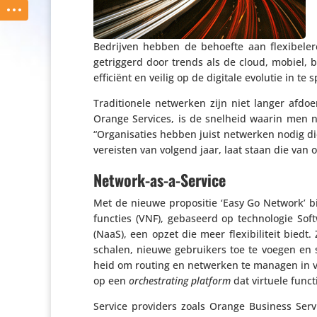
Bedrijven hebben de behoefte aan flexi­be­ler
getrig­gerd door trends als de cloud, mobiel, 
efficiënt en veilig op de digitale evolutie in te
Tradi­ti­o­nele netwerken zijn niet langer afdo
Orange Services, is de snelheid waarin men net
“Orga­ni­sa­ties hebben juist netwerken nodig 
vereisten van volgend jaar, laat staan die van ove
Network-as-a-Service
Met de nieuwe propo­sitie ‘Easy Go Network’ bie
func­ties (VNF), gebaseerd op tech­no­logie S
(NaaS), een opzet die meer flexi­bi­li­teit bie
schalen, nieuwe gebrui­kers toe te voegen en 
heid om routing en netwerken te managen in vi
op een
orches­tra­ting platform
dat virtuele functi
Service providers zoals Orange Business Ser