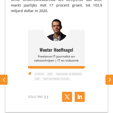
markt jaarlijks met 17 procent groeit, tot 103,9
miljard dollar in 2020.
Wouter Hoeffnagel
Freelance IT-journalist en
tekstschrijver | IT en industrie

CLOUD
ERP
MACHINE LEARNING
SAP
SAP S/4HANA CLOUD