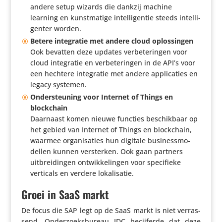
andere setup wizards die dankzij machine
learning en kunst­ma­tige intel­li­gentie steeds intel­li­
genter worden.
Betere inte­gratie met andere cloud oplossingen
Ook bevatten deze updates verbe­te­ringen voor
cloud inte­gratie en verbe­te­ringen in de API’s voor
een hechtere inte­gratie met andere appli­ca­ties en
legacy systemen.
Onder­steu­ning voor Internet of Things en
blockchain
Daarnaast komen nieuwe functies beschik­baar op
het gebied van Internet of Things en block­chain,
waarmee orga­ni­sa­ties hun digitale busi­ness­mo­
dellen kunnen versterken. Ook gaan partners
uitbrei­dingen ontwik­ke­lingen voor speci­fieke
verticals en verdere lokalisatie.
Groei in SaaS markt
De focus die SAP legt op de SaaS markt is niet verras­
send. Onder­zoeks­bu­reau IDC becij­ferde dat deze