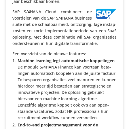
jaar beschik­baar komen.
SAP S/​4HANA Cloud combi­neert de
voordelen van de SAP S/​4HANA business
suite met de schaal­baar­heid, ontzor­ging, lage instap­
kosten en korte imple­men­ta­tie­pe­riode van een SaaS
oplossing. Met deze combi­natie wil SAP orga­ni­sa­ties
onder­steunen in hun digitale transformatie.
Een overzicht van de nieuwe features:
Machine learning legt auto­ma­ti­sche koppelingen
De module S/​4HANA Finance kan voortaan beta­
lingen auto­ma­tisch koppelen aan de juiste factuur.
Zo besparen orga­ni­sa­ties veel manuren en kunnen
hierdoor meer tijd besteden aan stra­te­gi­sche en
inno­va­tieve projecten. De oplossing gebruikt
hiervoor een machine learning algoritme.
Eenzelfde algoritme koppelt ook cv’s aan open­
staande vacatures, zodat HR profes­si­o­nals hun
recruit­ment workflow kunnen versnellen.
End-to-end project­ma­na­ge­ment voor de