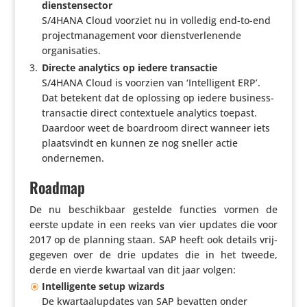
dienstensector
S/​4HANA Cloud voorziet nu in volledig end-to-end
project­ma­na­ge­ment voor dienst­ver­le­nende
organisaties.
Directe analytics op iedere transactie
S/​4HANA Cloud is voorzien van ‘Intel­li­gent ERP’.
Dat betekent dat de oplossing op iedere busi­nes­s­
trans­actie direct contex­tuele analytics toepast.
Daardoor weet de boardroom direct wanneer iets
plaats­vindt en kunnen ze nog sneller actie
ondernemen.
Roadmap
De nu beschik­baar gestelde functies vormen de
eerste update in een reeks van vier updates die voor
2017 op de planning staan. SAP heeft ook details vrij­
ge­geven over de drie updates die in het tweede,
derde en vierde kwartaal van dit jaar volgen:
Intel­li­gente setup wizards
De kwar­taalup­dates van SAP bevatten onder