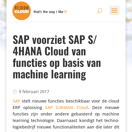
SAP voorziet SAP S/​
4HANA Cloud van
functies op basis van
machine learning
9 februari 2017
SAP
stelt nieuwe functies beschik­baar voor de cloud
ERP oplossing
SAP S/​4HANA Cloud
. Deze nieuwe
functies zijn onder andere gebaseerd op machine
learning tech­no­logie. Daarnaast kondigt het tech­no­
lo­gie­be­drijf nieuwe func­ti­o­na­li­teiten aan die later dit